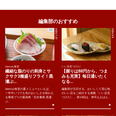
編集部のおすすめ
2026.7.27
2026.8.8
AD
dancyu食堂
いい店見つけた!
繊細な脂のりの刺身とサ
【握りは88円から、つま
クサク3種盛りフライ！黒
みも充実】毎日通いたく
瀬ぶ...
なる...
dancyu食堂の夏メニューといえば、
編集部が注目する、おいしくて居心地
一年中いつでも旬のおいしさを味わえ
のいい店をご紹介する連載「いい店見
る養殖ブリの最高峰「完全養殖 黒瀬
つけた!」。第14回は、寿司もおばん..
ぶ..