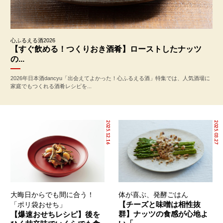
心ふるえる酒2026
【すぐ飲める！つくりおき酒肴】ローストしたナッツ
の...
2026年日本酒dancyu「出会えてよかった！心ふるえる酒」特集では、人気酒場に
家庭でもつくれる酒肴レシピを...
2025.12.16
2025.03.27
大晦日からでも間に合う！
体が喜ぶ、発酵ごはん
【チーズと味噌は相性抜
「ポリ袋おせち」
群】ナッツの食感が心地よ
【爆速おせちレシピ】後を