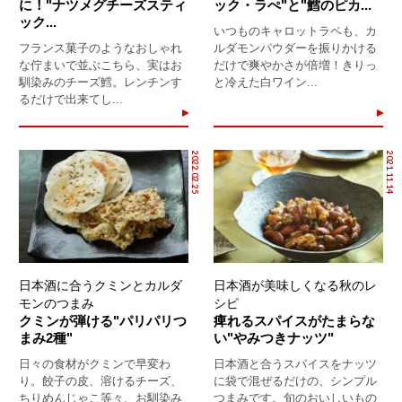
に！"ナツメグチーズスティ
ック・ラぺ"と"鱈のピカ...
ック...
いつものキャロットラペも、カ
フランス菓子のようなおしゃれ
ルダモンパウダーを振りかける
な佇まいで並ぶこちら、実はお
だけで爽やかさが倍増！きりっ
馴染みのチーズ鱈。レンチンす
と冷えた白ワイン...
るだけで出来てし...
2022.02.25
2021.11.14
日本酒に合うクミンとカルダ
日本酒が美味しくなる秋のレ
モンのつまみ
シピ
クミンが弾ける"パリパリつ
痺れるスパイスがたまらな
まみ2種"
い"やみつきナッツ"
日々の食材がクミンで早変わ
日本酒と合うスパイスをナッツ
り。餃子の皮、溶けるチーズ、
に袋で混ぜるだけの、シンプル
ちりめんじゃこ等々、お馴染み
つまみです。旬のおいしいもの