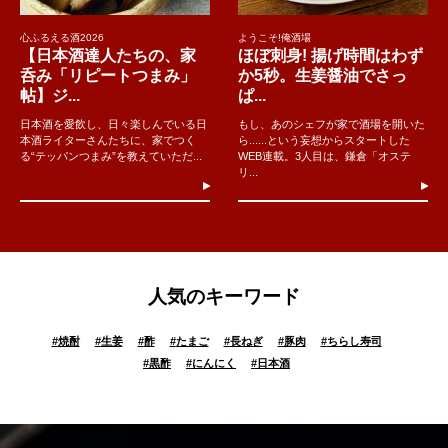
心ふるえる酒2026
ようこそ!俺酒場
【日本酒達人たちの、家
ほぼ刺身! 揚げ時間はわず
呑み「リピートつまみ」
か5秒。生姜醤油でさっ
帖】ジ...
ぱ...
日本酒を愛飲し、日々楽しんでいる日
もし、あのシェフが家で酒場を開いた
本酒ライターさんたちに、家でつく
ら......という妄想からスタートした
る“テッパンつまみ”を教えていただ...
WEB連載。3人目は、鎌倉「オステ
リ...
人気のキーワード
#
焼酎
#
生姜
#
酢
#
たまご
#
長ねぎ
#
豚肉
#
ちらし寿司
#
黒酢
#
にんにく
#
日本酒