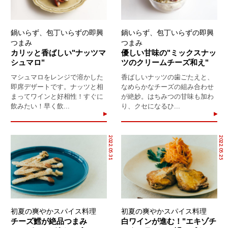
鍋いらず、包丁いらずの即興
鍋いらず、包丁いらずの即興
つまみ
つまみ
カリッと香ばしい"ナッツマ
優しい甘味の"ミックスナッ
シュマロ"
ツのクリームチーズ和え"
マシュマロをレンジで溶かした
香ばしいナッツの歯ごたえと、
即席デザートです。ナッツと相
なめらかなチーズの組み合わせ
まってワインと好相性！すぐに
が絶妙。はちみつの甘味も加わ
飲みたい！早く飲...
り、クセになるひ...
2022.05.31
2022.05.25
初夏の爽やかスパイス料理
初夏の爽やかスパイス料理
チーズ鱈が絶品つまみ
白ワインが進む！"エキゾチ