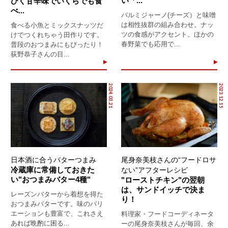
い「...
ひく甘辛味でいくらでも食
べ...
パルミジャーノ(チーズ）と味噌
は相性抜群の組み合わせ。ナッ
食べる小魚とミックスナッツだ
ツの食感がアクセント。ほかの
けでつくれちゃう田作りです。
春野菜でも応用で...
普段のおつまみにもぴったり！
荻野恭子さんの目...
2024.03.21
2023.12.15
日本酒に合うバターつまみ
尾身奈美枝さんの“フードロサ
冷蔵庫に常備しておきた
ない”アフターレシピ
い"おつまみバター4種"
"ローストチキン"の翌朝
は、サンドイッチで決ま
レーズンバターから着想を得た
り！
おつまみバターです。味のバリ
エーションも豊富で、これさえ
料理家・フードコーディネータ
あれば晩酌に困る...
ーの尾身奈美枝さんが毎回、余