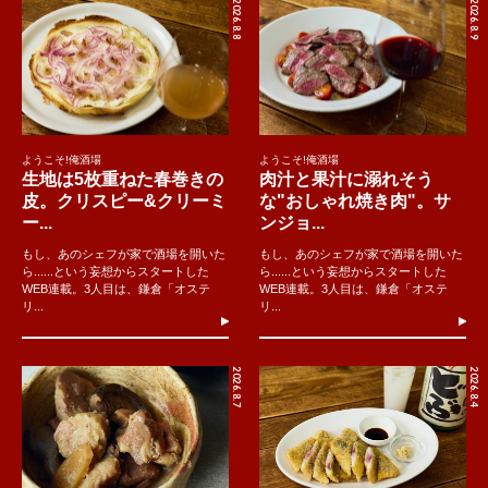
2026.8.8
2026.8.9
ようこそ!俺酒場
ようこそ!俺酒場
生地は5枚重ねた春巻きの
肉汁と果汁に溺れそう
皮。クリスピー&クリーミ
な"おしゃれ焼き肉"。サ
ー...
ンジョ...
もし、あのシェフが家で酒場を開いた
もし、あのシェフが家で酒場を開いた
ら......という妄想からスタートした
ら......という妄想からスタートした
WEB連載。3人目は、鎌倉「オステ
WEB連載。3人目は、鎌倉「オステ
リ...
リ...
2026.8.7
2026.8.4