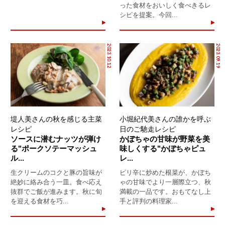
った食材をおいしく食べきるレ
シピを提案。今回...
2023.10.12
2023.09.19
堤人美さんの秋を感じる主菜
小堀紀代美さんの誰かを呼ぶ
レシピ
日のご馳走レシピ
ソースに潜むナッツが弾け
かぼちゃの甘味が野菜を美
る"ポークソテーマッシュ
味しくする"かぼちゃピュ
ル...
レ...
生クリームのコクと豚の旨味が
ピリ辛に炒めた根菜が、かぼち
絶妙に絡み合う一皿。食べ応え
ゃの甘味でより一層際立つ、秋
抜群でご飯が進みます。秋に旬
満載の一品です。おもてなし上
を迎える食材を巧...
手と評判の料理家...