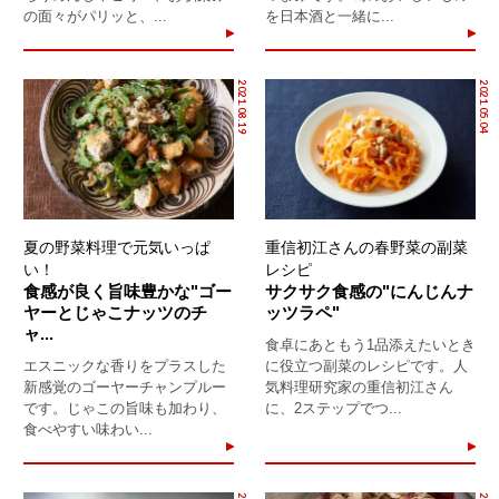
の面々がパリッと、...
を日本酒と一緒に...
2021.08.19
2021.05.04
夏の野菜料理で元気いっぱ
重信初江さんの春野菜の副菜
い！
レシピ
食感が良く旨味豊かな"ゴー
サクサク食感の"にんじんナ
ヤーとじゃこナッツのチ
ッツラペ"
ャ...
食卓にあともう1品添えたいとき
エスニックな香りをプラスした
に役立つ副菜のレシピです。人
新感覚のゴーヤーチャンプルー
気料理研究家の重信初江さん
です。じゃこの旨味も加わり、
に、2ステップでつ...
食べやすい味わい...