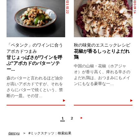
2021.02.22
2020.09.16
「ペタンク」のワインに合う
秋の味覚のエスニックレシピ
花椒が香るしっとりよだれ
アボカドつまみ
鶏
甘じょっぱさがワインを呼
ぶ"アボカドのバターソテ
中国の山椒・花椒（ホアジャ
ー...
オ）が香り高く、痺れる辛さの
よだれ鶏は、おつまみにもメイ
森のバターと言われるほど油分
ンにもなる豪華な一...
が高いアボカドですが、それを
さらにバターで焼くという、禁
断の一皿。その甘...
1
2
dancyu
#ミックスナッツ：検索結果