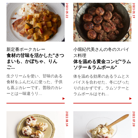
2023.05.22
2023.01.19
新定番ポークカレー
小堀紀代美さんの冬のスパイ
食材の甘味を活かした"さつ
ス料理
まいも、かぼちゃ、りん
体を温める黄金コンビ"ラム
ご...
ソテー＆ラムボール"
生クリームを使い、甘味のある
体を温める効果のあるラムとス
食材をふんだんに使った、子供
パイスを合わせた、冬にぴった
も喜ぶカレーです。普段のカレ
りのおかずです。ラムソテーと
ーとは一味違うリ...
ラムボールはそれ...
2022.08.14
2022.07.28