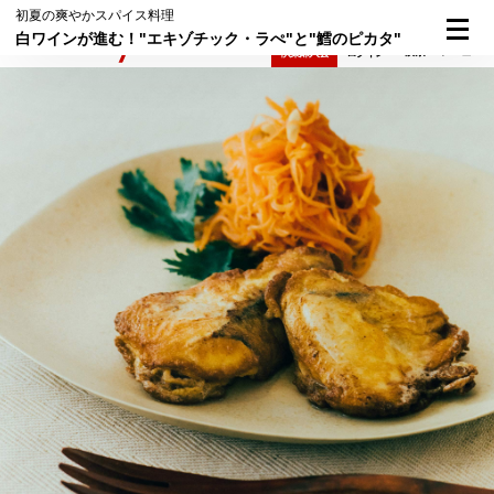
初夏の爽やかスパイス料理
白ワインが進む！"エキゾチック・ラぺ"と"鱈のピカタ"
検索
メニュー
倶楽部入会
ログイン