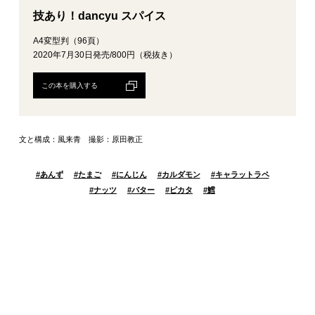
技あり！dancyu スパイス
A4変型判（96頁）
2020年7月30日発売/800円（税抜き）
この本を購入する
文と構成：風来青 撮影：原田教正
#
あんず
#
たまご
#
にんじん
#
カルダモン
#
キャラットラペ
#
ナッツ
#
バター
#
ピカタ
#
鱈