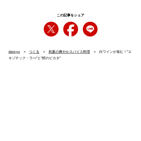
この記事をシェア
dancyu
つくる
初夏の爽やかスパイス料理
白ワインが進む！"エ
キゾチック・ラぺ"と"鱈のピカタ"