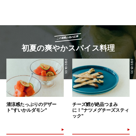
この連載の他の記事
初夏の爽やかスパイス料理
2022.06.01
2022.05.31
清涼感たっぷりのデザー
チーズ鱈が絶品つまみ
ト"すいかルダモン"
に！"ナツメグチーズスティ
ック"