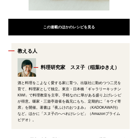
この連載のほかのレシピを見る
教える人
料理研究家 スヌ子（稲葉ゆきえ）
酒と料理をこよなく愛する家に育つ。出版社に勤めつつ二児を
育て、料理家として独立。東京・日本橋「ギャラリーキッチン
KIWI」で料理教室を主宰。手軽なのに華がある盛り上げレシピ
が得意。噺家・三遊亭遊雀を義兄にもち、定期的に「キウイ寄
席」を開催。著書は『夜ふけのおつまみ』（KADOKAWA刊）
など。ほかに「スヌ子のへべれけレシピ」（Amazonプライム
ビデオ）。