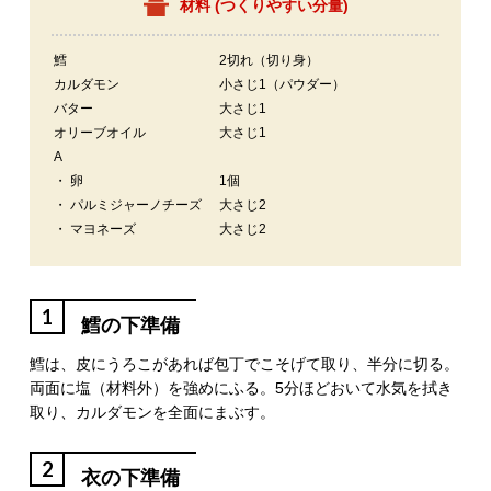
材料 (
つくりやすい分量
)
鱈
2切れ（切り身）
カルダモン
小さじ1（パウダー）
バター
大さじ1
オリーブオイル
大さじ1
A
・ 卵
1個
・ パルミジャーノチーズ
大さじ2
・ マヨネーズ
大さじ2
1
鱈の下準備
鱈は、皮にうろこがあれば包丁でこそげて取り、半分に切る。
両面に塩（材料外）を強めにふる。5分ほどおいて水気を拭き
取り、カルダモンを全面にまぶす。
2
衣の下準備