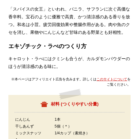
「スパイスの女王」といわれ、バニラ、サフランに次ぐ高価な
香辛料。宝石のように優雅で高貴、かつ清涼感のある香りを放
つ。和名は小荳。疲労回復効果や整腸作用がある。肉や魚のク
セを消し、果物やにんじんなど甘味のある野菜とも好相性。
エキゾチック・ラぺのつくり方
キャロット・ラぺにはクミンも合うが、カルダモンパウダーの
ほうが清涼感のある味に。
※本ページはアフィリエイト広告を含みます。詳しくは
このサイトについて
を
ご覧ください。
材料 (
つくりやすい分量
)
にんじん
1本
干しあんず
5個（＊）
ミックスナッツ
1/4カップ（素焼き）