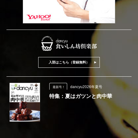
入部はこちら（登録無料）
dancyu2026年夏号
最新号！
特集：夏はガツンと肉中華