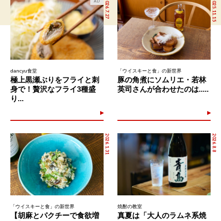
2026.7.27
2025.11.15
AD
dancyu食堂
「ウイスキーと食」の新世界
極上黒瀬ぶりをフライと刺
豚の角煮にソムリエ・若林
身で！贅沢なフライ3種盛
英司さんが合わせたのは.....
り...
2026.1.31
2026.8.8
「ウイスキーと食」の新世界
焼酎の教室
【胡麻とパクチーで食欲増
真夏は「大人のラムネ系焼