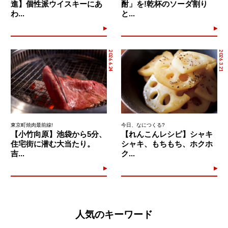
進】個性派ウイスキーにあ
酎」を!乾杯のソーダ割り
わ...
と...
2026.6.24
2026.3.21
東京町焼肉最前線!
今日、なにつくる?
【小竹向原】池袋から5分、
【れんこんレシピ】シャキ
住宅街に潜む大当たり。
シャキ、もちもち、ホクホ
吉...
ク...
人気のキーワード