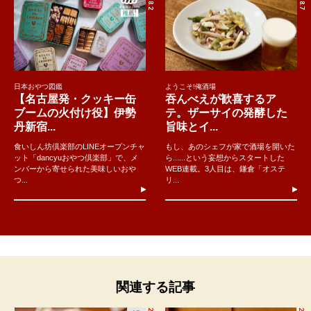
日本おやつ図鑑
ようこそ!俺酒場
【名古屋発・クッキー缶
吞んべえが歓喜するア
ブームの火付け役】伊勢
テ。ザーサイの発酵した
丹新宿...
旨味とイ...
食いしん坊倶楽部のLINEオープンチャ
もし、あのシェフが家で酒場を開いた
ット「dancyuおやつ倶楽部」で、メ
ら......という妄想からスタートした
ンバーから寄せられた美味しいおや
WEB連載。3人目は、鎌倉「オステ
つ...
リ...
関連する記事