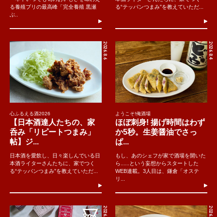
る養殖ブリの最高峰「完全養殖 黒瀬
る“テッパンつまみ”を教えていただ...
ぶ..
2026.8.6
2026.8.4
心ふるえる酒2026
ようこそ!俺酒場
【日本酒達人たちの、家
ほぼ刺身! 揚げ時間はわず
呑み「リピートつまみ」
か5秒。生姜醤油でさっ
帖】ジ...
ぱ...
日本酒を愛飲し、日々楽しんでいる日
もし、あのシェフが家で酒場を開いた
本酒ライターさんたちに、家でつく
ら......という妄想からスタートした
る“テッパンつまみ”を教えていただ...
WEB連載。3人目は、鎌倉「オステ
リ...
2026.8.2
2026.8.7