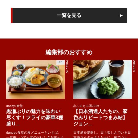
一覧を見る
編集部のおすすめ
2026.7.27
2026.8.5
AD
dancyu食堂
心ふるえる酒2026
黒瀬ぶりの魅力を味わい
【日本酒達人たちの、家
尽くす！フライの豪華3種
呑みリピートつまみ帖】
盛り...
ジョン...
dancyu食堂の夏メニューといえば、
日本酒を愛飲し、日々楽しんでいる日
一年中いつでも旬のおいしさを味わえ
本酒ライターさんたちに、家でつく