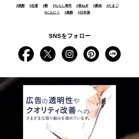
#
焼酎
#
生姜
#
酢
#
ちらし寿司
#
長ねぎ
#
豚肉
#
たまご
#
にんにく
#
黒酢
#
日本酒
SNSをフォロー