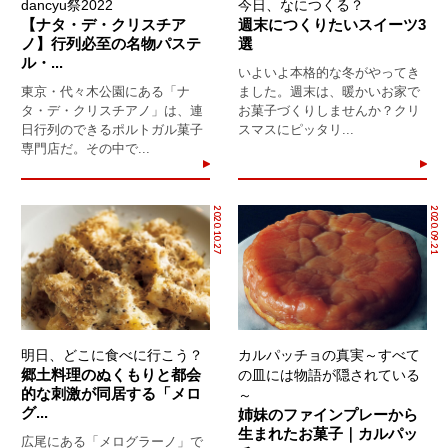
dancyu祭2022
今日、なにつくる？
【ナタ・デ・クリスチア
週末につくりたいスイーツ3
ノ】行列必至の名物パステ
選
ル・...
いよいよ本格的な冬がやってき
東京・代々木公園にある「ナ
ました。週末は、暖かいお家で
タ・デ・クリスチアノ」は、連
お菓子づくりしませんか？クリ
日行列のできるポルトガル菓子
スマスにピッタリ...
専門店だ。その中で...
2020.10.27
2020.09.21
明日、どこに食べに行こう？
カルパッチョの真実～すべて
郷土料理のぬくもりと都会
の皿には物語が隠されている
的な刺激が同居する「メロ
～
グ...
姉妹のファインプレーから
生まれたお菓子｜カルパッ
広尾にある「メログラーノ」で