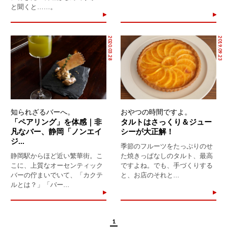
と聞くと……。
2020.03.28
2019.09.23
知られざるバーへ。
おやつの時間ですよ。
「ペアリング」を体感｜非
タルトはさっくり＆ジュー
凡なバー、静岡「ノンエイ
シーが大正解！
ジ...
季節のフルーツをたっぷりのせ
静岡駅からほど近い繁華街。こ
た焼きっぱなしのタルト、最高
こに、上質なオーセンティック
ですよね。でも、手づくりする
バーの佇まいでいて、「カクテ
と、お店のそれと...
ルとは？」「バー...
1