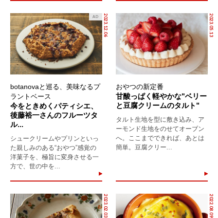
2023.12.06
2023.05.13
AD
botanovaと巡る、美味なるプ
おやつの新定番
甘酸っぱく軽やかな"ベリー
ラントベース
と豆腐クリームのタルト"
今をときめくパティシエ、
後藤裕一さんのフルーツタ
タルト生地を型に敷き込み、ア
ル...
ーモンド生地をのせてオーブン
へ。ここまでできれば、あとは
シュークリームやプリンといっ
簡単。豆腐クリー...
た親しみのある“おやつ”感覚の
洋菓子を、極旨に変身させる一
方で、世の中を...
2023.02.03
2022.08.09