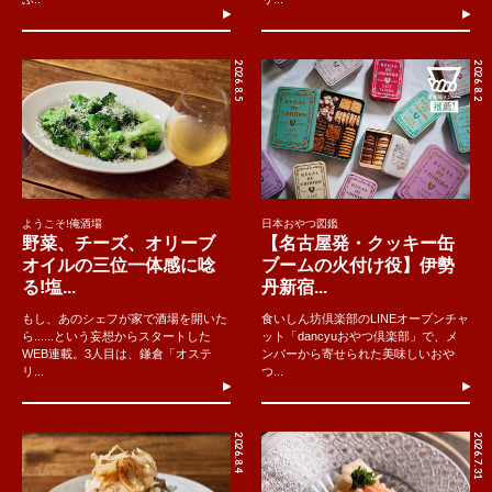
2026.8.5
2026.8.2
ようこそ!俺酒場
日本おやつ図鑑
野菜、チーズ、オリーブ
【名古屋発・クッキー缶
オイルの三位一体感に唸
ブームの火付け役】伊勢
る!塩...
丹新宿...
もし、あのシェフが家で酒場を開いた
食いしん坊倶楽部のLINEオープンチャ
ら......という妄想からスタートした
ット「dancyuおやつ倶楽部」で、メ
WEB連載。3人目は、鎌倉「オステ
ンバーから寄せられた美味しいおや
リ...
つ...
2026.8.4
2026.7.31