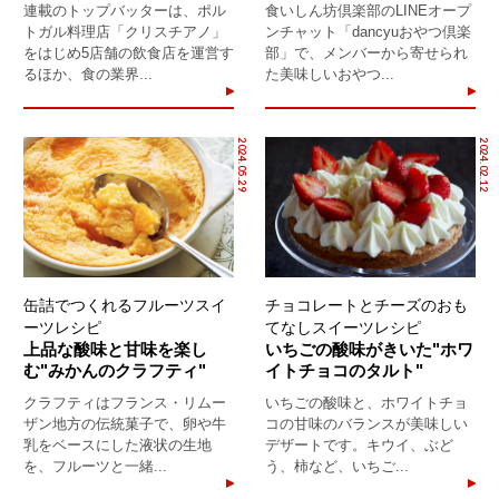
連載のトップバッターは、ポル
食いしん坊倶楽部のLINEオープ
トガル料理店「クリスチアノ」
ンチャット「dancyuおやつ倶楽
をはじめ5店舗の飲食店を運営す
部」で、メンバーから寄せられ
るほか、食の業界...
た美味しいおやつ...
2024.05.29
2024.02.12
缶詰でつくれるフルーツスイ
チョコレートとチーズのおも
ーツレシピ
てなしスイーツレシピ
上品な酸味と甘味を楽し
いちごの酸味がきいた"ホワ
む"みかんのクラフティ"
イトチョコのタルト"
クラフティはフランス・リムー
いちごの酸味と、ホワイトチョ
ザン地方の伝統菓子で、卵や牛
コの甘味のバランスが美味しい
乳をベースにした液状の生地
デザートです。キウイ、ぶど
を、フルーツと一緒...
う、柿など、いちご...