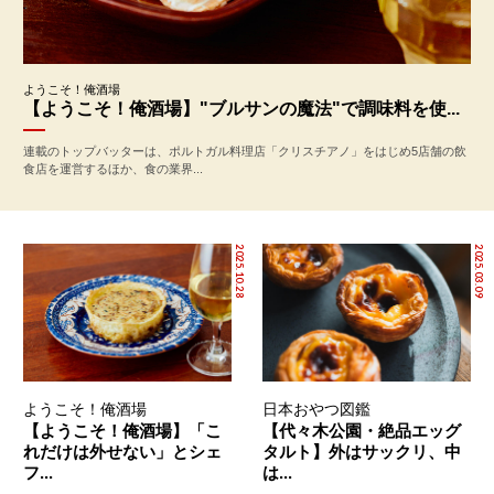
ようこそ！俺酒場
【ようこそ！俺酒場】"ブルサンの魔法"で調味料を使...
連載のトップバッターは、ポルトガル料理店「クリスチアノ」をはじめ5店舗の飲
食店を運営するほか、食の業界...
2025.10.28
2025.03.09
ようこそ！俺酒場
日本おやつ図鑑
【ようこそ！俺酒場】「こ
【代々木公園・絶品エッグ
れだけは外せない」とシェ
タルト】外はサックリ、中
フ...
は...