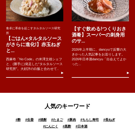
【すぐ飲める!つくりおき
食卓に革命を起こすタルタルソース研究
所
酒肴】スーパーの刺身用
【ごはん×タルタルソース
のサ...
がさらに進化!】赤玉ねぎ
2026年上半期に、dancyuで反響の大
と...
きかった人気記事をお送りします。
西麻布「No Code」の米澤文雄シェフ
2026年日本酒dancyu「出会えてよか
と、(勝手に)発足した“タルタルソース
った...
研究所”。大好評の白飯と合わせて..
人気のキーワード
#
酢
#
生姜
#
焼酎
#
たまご
#
豚肉
#
ちらし寿司
#
長ねぎ
#
にんにく
#
黒酢
#
日本酒