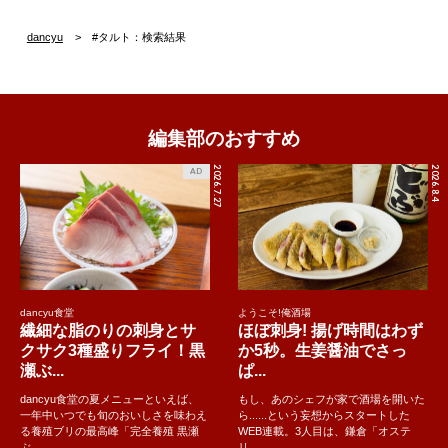
dancyu
#タルト：検索結果
編集部のおすすめ
2026.7.27
2026.8.4
AD
dancyu食堂
ようこそ!俺酒場
繊細な脂のりの刺身とサ
ほぼ刺身! 揚げ時間はわず
クサク3種盛りフライ！黒
か5秒。生姜醤油でさっ
瀬ぶ...
ぱ...
dancyu食堂の夏メニューといえば、
もし、あのシェフが家で酒場を開いた
一年中いつでも旬のおいしさを味わえ
ら......という妄想からスタートした
る養殖ブリの最高峰「完全養殖 黒瀬
WEB連載。3人目は、鎌倉「オステ
ぶ..
リ...