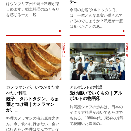
チ...
はウンブリア州の郷土料理が楽
しめます。郷土料理のぬくもり
今回のお題“タルトタタン”に
を感じる一方、鋭...
は、一体どんな真実が隠されて
いるのでしょうか？私達が一度
は食べたことのあ...
2020.05.11
2020.03.31
カメラマンが、いつかまた食
アルポルトの物語
受け継いでいくもの｜アル
べたい料理
ポルトの物語④
餃子、タルトタタン、らぁ
麺とつけ麺｜カメラマン
片岡護シェフの歩みは、日本の
が、...
イタリア料理が歩いてきた道で
もある。1980年代、東洋の片隅
料理カメラマンの海老原俊之さ
で花開いた異国の...
ん。今、食べに行きたい、会い
に行きたい料理はなんですか？