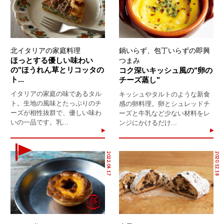
北イタリアの家庭料理
鍋いらず、包丁いらずの即興
ほっとする優しい味わい
つまみ
の"ほうれん草とリコッタの
コク深いキッシュ風の"卵の
ト...
チーズ蒸し"
イタリアの家庭の味であるタル
キッシュやタルトのような新食
ト。生地の風味とたっぷりのチ
感の卵料理。卵とシュレッドチ
ーズが相性抜群で、優しい味わ
ーズと牛乳など少ない材料をレ
いの一品です。乳...
ンジにかけるだけ...
2022.04.17
2020.12.18