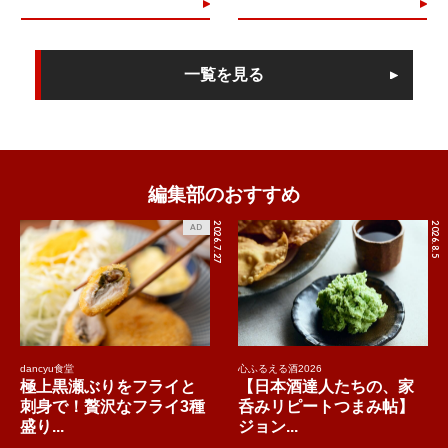
一覧を見る
編集部のおすすめ
2026.7.27
2026.8.5
AD
dancyu食堂
心ふるえる酒2026
極上黒瀬ぶりをフライと
【日本酒達人たちの、家
刺身で！贅沢なフライ3種
呑みリピートつまみ帖】
盛り...
ジョン...