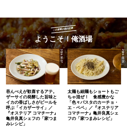
この連載の他の記事
ようこそ！俺酒場
2026.08.07
2026.08.06
吞んべえが歓喜するアテ。
太麺も細麺もショートもご
ザーサイの発酵した旨味と
ちゃ混ぜ！ 食感豊かな
イカの香ばしさがビールを
「色々パスタのカーチョ・
呼ぶ「イカザーサイ」／
エ・ペペ」／『オステリア
『オステリア コマチーナ』
コマチーナ』亀井良真シェ
⻲井良真シェフの「家つま
フの「家つまみレシピ」
みレシピ」