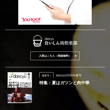
入部はこちら（登録無料）
dancyu2026年夏号
最新号！
特集：夏はガツンと肉中華