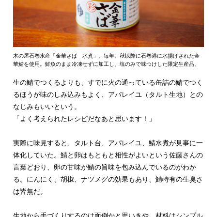
木の屋石巻水産「金華さば 水煮」。毎年、秋以降に石巻港に水揚げされた金
華鯖を使用。鮮魚のまま冷凍せずに加工し、塩のみで味つけした限定生産品。
生の鯖でつくるよりも、すでに火の通っている缶詰の鯖でつく
るほうが味のしみ込みもよく、アパレイユ（タルト生地）との
なじみもいいという。
「よく考えられたレシピだなあと思います！」
実際に味見すると、タルト台、アパレイユ、鯖水煮が見事に一
体化していた。鯖と卵はもともと相性がよいという佐藤さんの
言葉どおり、卵の甘味が鯖の旨味を包み込んでいるのがわか
る。にんにく、胡椒、ナツメグの効果もあり、鯖特有の生臭さ
は皆無だ。
生地から手づくりするのは面倒かと思いきや、材料はシンプル