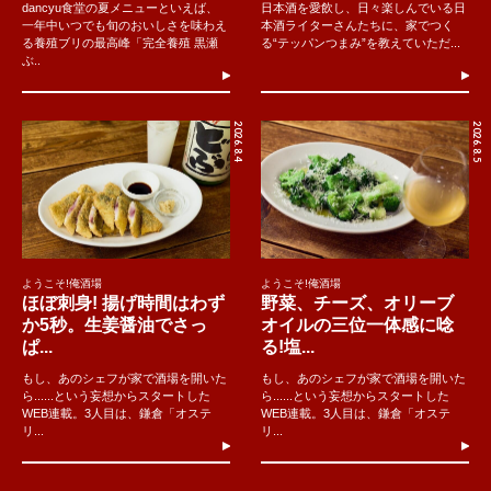
dancyu食堂の夏メニューといえば、
日本酒を愛飲し、日々楽しんでいる日
一年中いつでも旬のおいしさを味わえ
本酒ライターさんたちに、家でつく
る養殖ブリの最高峰「完全養殖 黒瀬
る“テッパンつまみ”を教えていただ...
ぶ..
2026.8.4
2026.8.5
ようこそ!俺酒場
ようこそ!俺酒場
ほぼ刺身! 揚げ時間はわず
野菜、チーズ、オリーブ
か5秒。生姜醤油でさっ
オイルの三位一体感に唸
ぱ...
る!塩...
もし、あのシェフが家で酒場を開いた
もし、あのシェフが家で酒場を開いた
ら......という妄想からスタートした
ら......という妄想からスタートした
WEB連載。3人目は、鎌倉「オステ
WEB連載。3人目は、鎌倉「オステ
リ...
リ...