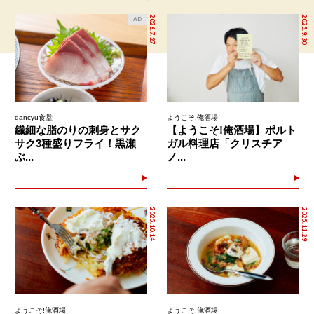
2026.7.27
2025.9.30
AD
dancyu食堂
ようこそ!俺酒場
繊細な脂のりの刺身とサク
【ようこそ!俺酒場】ポルト
サク3種盛りフライ！黒瀬
ガル料理店「クリスチア
ぶ...
ノ...
2025.10.14
2025.11.29
ようこそ!俺酒場
ようこそ!俺酒場