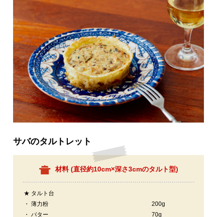
サバのタルトレット
材料 (
直径約10cm×深さ3cmのタルト型
)
★ タルト台
・ 薄力粉
200g
・ バター
70g