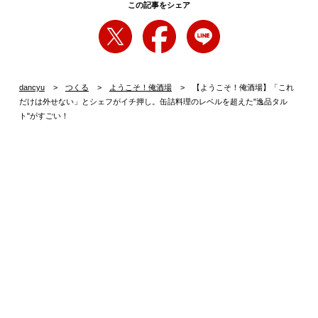
この記事をシェア
dancyu
つくる
ようこそ！俺酒場
【ようこそ！俺酒場】「これ
だけは外せない」とシェフがイチ押し。缶詰料理のレベルを超えた"逸品タル
ト"がすごい！