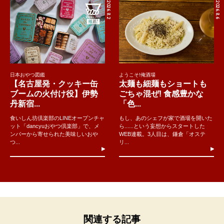
2026.8.2
2026.8.6
日本おやつ図鑑
ようこそ!俺酒場
【名古屋発・クッキー缶
太麺も細麺もショートも
ブームの火付け役】伊勢
ごちゃ混ぜ! 食感豊かな
丹新宿...
「色...
食いしん坊倶楽部のLINEオープンチャ
もし、あのシェフが家で酒場を開いた
ット「dancyuおやつ倶楽部」で、メ
ら......という妄想からスタートした
ンバーから寄せられた美味しいおや
WEB連載。3人目は、鎌倉「オステ
つ...
リ...
関連する記事