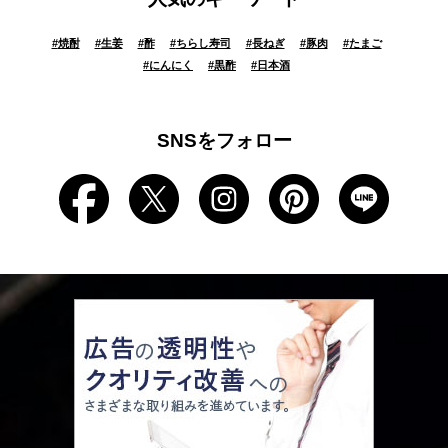
#
焼酎
#
生姜
#
酢
#
ちらし寿司
#
長ねぎ
#
豚肉
#
たまご
#
にんにく
#
黒酢
#
日本酒
SNSをフォロー