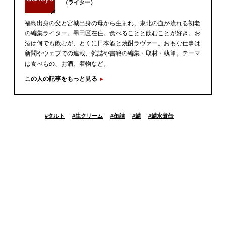
（ライター）
福島出身の父と宮城出身の母から生まれ、東北の血が流れる初老
の編集ライター。墨田区在住。食べることと飲むことが好き。お
酒は何でも飲むが、とくに日本酒と焼酎ラヴァー。おもな仕事は
新聞やウェブでの連載、雑誌や書籍の編集・取材・執筆。テーマ
は食べもの、お酒、着物など。
この人の記事をもっと見る
#
タルト
#
生クリーム
#
缶詰
#
鯖
#
鯖水煮缶