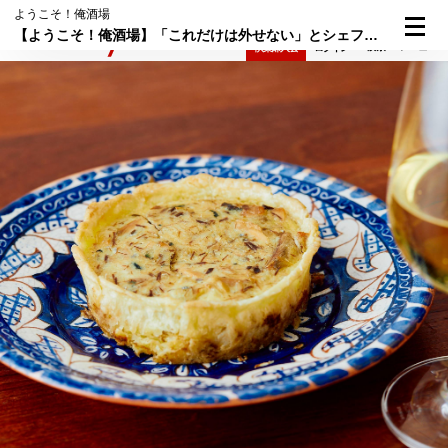
ようこそ！俺酒場
【ようこそ！俺酒場】「これだけは外せない」とシェフがイチ押し。缶詰料理のレベルを超えた"逸品タルト"がすごい！
検索
メニュー
倶楽部入会
ログイン