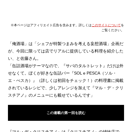
※本ページはアフィリエイト広告を含みます。詳しくは
このサイトについて
を
ご覧ください。
「俺酒場」は「シェフが特製つまみを考える妄想酒場」企画だ
が、今回に限っては店でリアルに提供している料理を紹介した
い、と佐藤さん。
「缶詰酒場がテーマなので、『サバのタルトレット』だけは外
せなくて。ぼくが好きな缶詰バー『SOL e PESCA（ソル・
エ・ぺスカ）』（詳しくは初回をチェック！）の料理書に掲載
されているレシピで、少しアレンジを加えて『マル・デ・クリ
スチアノ』のメニューにも載せているんです」
この連載の第一回を読む
『マル・デ・クリスチアノ』は『クリスチアノ』の姉妹店で、