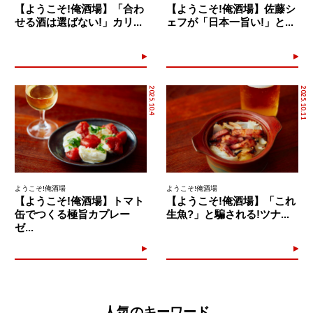
【ようこそ!俺酒場】「合わ
【ようこそ!俺酒場】佐藤シ
せる酒は選ばない!」カリ...
ェフが「日本一旨い!」と...
2025.10.4
2025.10.11
ようこそ!俺酒場
ようこそ!俺酒場
【ようこそ!俺酒場】トマト
【ようこそ!俺酒場】「これ
缶でつくる極旨カプレー
生魚?」と騙される!ツナ...
ゼ...
人気のキーワード