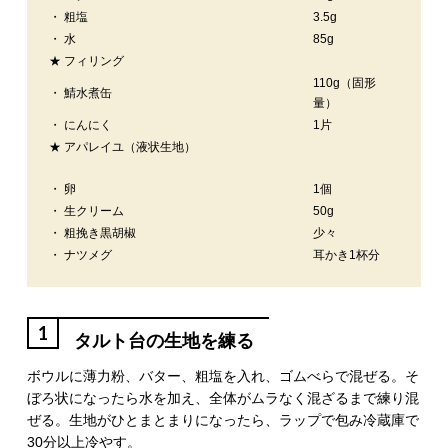
・ 粗塩
3.5g
・ 水
85g
★ フィリング
110g（固形
・ 鯖水煮缶
量）
・ にんにく
1片
★ アパレイユ（液状生地）
・ 卵
1個
・ 生クリーム
50g
・ 粗挽き黒胡椒
少々
・ ナツメグ
耳かき1杯分
1
タルト台の生地を練る
ボウルに薄力粉、バター、粗塩を入れ、ゴムべらで混ぜる。そ
ぼろ状になったら水を加え、全体がムラなく混ざるまで練り混
ぜる。生地がひとまとまりになったら、ラップで包み冷蔵庫で
30分以上冷やす。