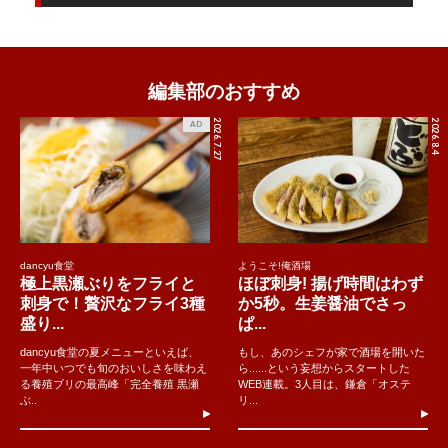
編集部のおすすめ
2026.7.27
2026.8.4
AD
dancyu食堂
ようこそ!俺酒場
極上黒瀬ぶりをフライと
ほぼ刺身! 揚げ時間はわず
刺身で！贅沢なフライ3種
か5秒。生姜醤油でさっ
盛り...
ぱ...
dancyu食堂の夏メニューといえば、
もし、あのシェフが家で酒場を開いた
一年中いつでも旬のおいしさを味わえ
ら......という妄想からスタートした
る養殖ブリの最高峰「完全養殖 黒瀬
WEB連載。3人目は、鎌倉「オステ
ぶ..
リ...