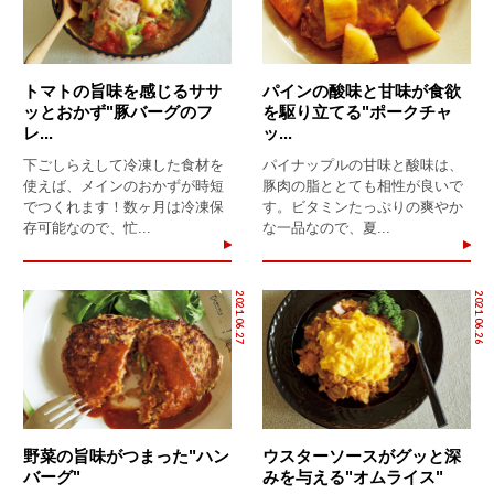
トマトの旨味を感じるササ
パインの酸味と甘味が食欲
ッとおかず"豚バーグのフ
を駆り立てる"ポークチャ
レ...
ッ...
下ごしらえして冷凍した食材を
パイナップルの甘味と酸味は、
使えば、メインのおかずが時短
豚肉の脂ととても相性が良いで
でつくれます！数ヶ月は冷凍保
す。ビタミンたっぷりの爽やか
存可能なので、忙...
な一品なので、夏...
2021.06.27
2021.06.26
野菜の旨味がつまった"ハン
ウスターソースがグッと深
バーグ"
みを与える"オムライス"