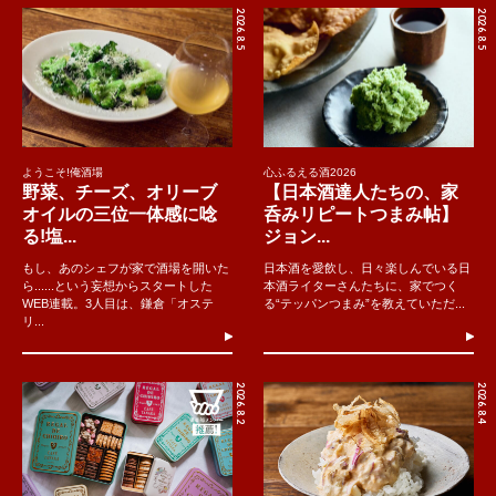
2026.8.5
2026.8.5
ようこそ!俺酒場
心ふるえる酒2026
野菜、チーズ、オリーブ
【日本酒達人たちの、家
オイルの三位一体感に唸
呑みリピートつまみ帖】
る!塩...
ジョン...
もし、あのシェフが家で酒場を開いた
日本酒を愛飲し、日々楽しんでいる日
ら......という妄想からスタートした
本酒ライターさんたちに、家でつく
WEB連載。3人目は、鎌倉「オステ
る“テッパンつまみ”を教えていただ...
リ...
2026.8.2
2026.8.4