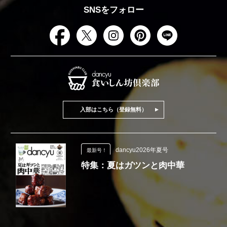
SNSをフォロー
入部はこちら（登録無料）
dancyu2026年夏号
最新号！
特集：夏はガツンと肉中華