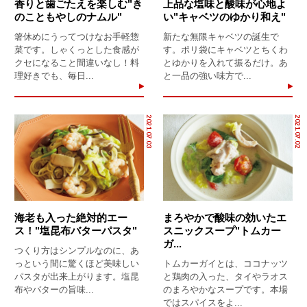
香りと歯ごたえを楽しむ"き
上品な塩味と酸味が心地よ
のこともやしのナムル"
い"キャベツのゆかり和え"
箸休めにうってつけなお手軽惣
新たな無限キャベツの誕生で
菜です。しゃくっとした食感が
す。ポリ袋にキャベツとちくわ
クセになること間違いなし！料
とゆかりを入れて振るだけ。あ
理好きでも、毎日...
と一品の強い味方で...
2021.07.03
2021.07.02
海老も入った絶対的エー
まろやかで酸味の効いたエ
ス！"塩昆布バターパスタ"
スニックスープ"トムカー
ガ...
つくり方はシンプルなのに、あ
っという間に驚くほど美味しい
トムカーガイとは、ココナッツ
パスタが出来上がります。塩昆
と鶏肉の入った、タイやラオス
布やバターの旨味...
のまろやかなスープです。本場
ではスパイスをよ...