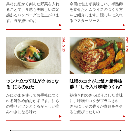
具材に細かく刻んだ野菜を入れ
今回は包まず美味しい、半熟卵
ることで、食感も美味しい満足
を乗せたオムライスのつくり方
感あるハンバーグに仕上がりま
をご紹介します。隠し味に入れ
す。野菜嫌いのお...
るウスターソース...
2021.06.25
2021.06.23
ツンと立つ辛味がクセにな
味噌のコクがご飯と相性抜
る"にらのぬた"
群！"しそ入り味噌つくね"
かにかまを使ってお手軽につく
鶏挽き肉のさっぱりとした旨味
れる箸休め的おかずです。にら
に、味噌のコクがプラスされ、
の香りとツンとくるからしが病
さらにしその香りが食欲をそそ
みつきになる味わ...
るご飯ぴったりの...