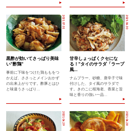
2021.07.01
2021.06.30
黒酢が効いてさっぱり美味
甘辛しょっぱくクセにな
い"酢鶏"
る！"タイのサラダ「ラープ
風...
事前に下味をつけた鶏ももをつ
かえば、ささっとメインおかず
ナムプラー、砂糖、唐辛子で味
の出来上がりです。酢豚とはひ
付けした、タイ風のサラダで
と味違うさっぱり...
す。きのこに桜海老、香菜と旨
味と香りの強い一品...
2021.06.29
2021.06.28