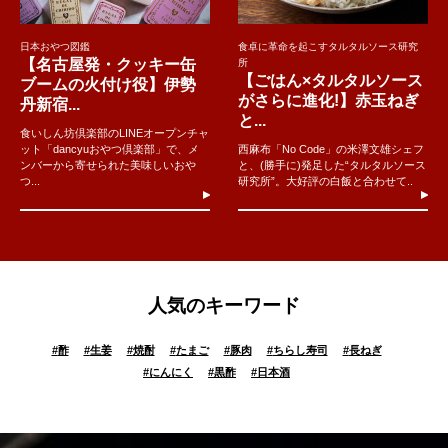
日本おやつ図鑑
食卓に革命を起こすタルタルソース研究
【名古屋発・クッキー缶
所
【ごはん×タルタルソース
ブームの火付け役】伊勢
がさらに進化!】赤玉ねぎ
丹新宿...
と...
食いしん坊倶楽部のLINEオープンチャ
ット「dancyuおやつ倶楽部」で、メ
西麻布「No Code」の米澤文雄シェフ
ンバーから寄せられた美味しいおや
と、(勝手に)発足した“タルタルソース
つ...
研究所”。大好評の白飯と合わせて..
人気のキーワード
#
酢
#
生姜
#
焼酎
#
たまご
#
豚肉
#
ちらし寿司
#
長ねぎ
#
にんにく
#
黒酢
#
日本酒