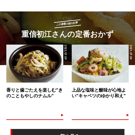
この連載の他の記事
重信初江さんの定番おかず
2021.07.09
2021.07.04
香りと歯ごたえを楽しむ"き
上品な塩味と酸味が心地よ
のこともやしのナムル"
い"キャベツのゆかり和え"