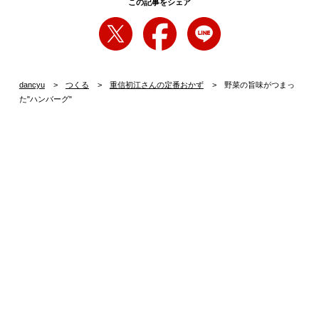
この記事をシェア
dancyu
つくる
重信初江さんの定番おかず
野菜の旨味がつまっ
た"ハンバーグ"