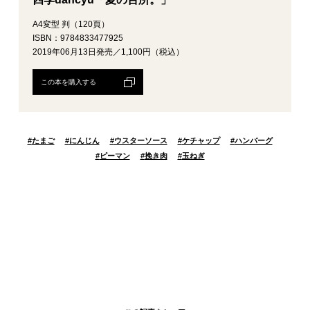
A4変型 判（120頁）
ISBN：9784833477925
2019年06月13日発売／1,100円（税込）
この本を購入する
#
たまご
#
にんじん
#
ウスターソース
#
ケチャップ
#
ハンバーグ
#
ピーマン
#
挽き肉
#
玉ねぎ