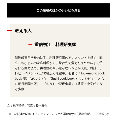
この連載のほかのレシピを見る
教える人
重信初江 料理研究家
調理師専門学校の助手、料理研究家のアシスタントを経て、独
立。おなじみの家庭料理から、旅行先で覚えた海外の味まで手
がける実力派で、再現性の高い確かなレシピが人気。雑誌、テ
レビ、イベントなどで幅広く活躍中。著者に『Tsukemono cook
book 漬けものレシピ』『Sushi cook book すしレシピ 』（とも
に朝日新聞出版）、『おうちで深夜食堂』（共著／小学館）な
ど多数。
文：椙下晴子 写真：鈴木泰介
※この記事の内容はプレジデントムック四季dancyu「夏の台所。」に掲載した