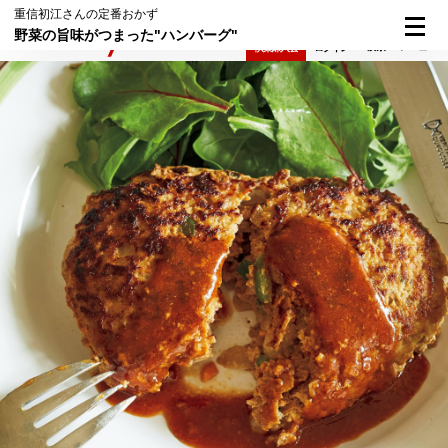
重信初江さんの定番おかず
野菜の旨味がつまった"ハンバーグ"
検索
メニュー
倶楽部入会
ログイン