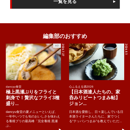
一覧を見る
編集部のおすすめ
2026.7.27
2026.8.5
AD
dancyu食堂
心ふるえる酒2026
極上黒瀬ぶりをフライと
【日本酒達人たちの、家
刺身で！贅沢なフライ3種
呑みリピートつまみ帖】
盛り...
ジョン...
dancyu食堂の夏メニューといえば、
日本酒を愛飲し、日々楽しんでいる日
一年中いつでも旬のおいしさを味わえ
本酒ライターさんたちに、家でつく
る養殖ブリの最高峰「完全養殖 黒瀬
る“テッパンつまみ”を教えていただ...
ぶ..