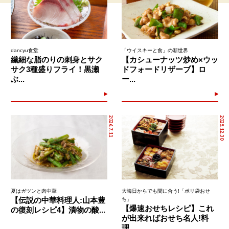
dancyu食堂
「ウイスキーと食」の新世界
繊細な脂のりの刺身とサク
【カシューナッツ炒め×ウッ
サク3種盛りフライ！黒瀬
ドフォードリザーブ】ロ
ぶ...
ー...
2026.7.11
2025.12.30
夏はガツンと肉中華
大晦日からでも間に合う!「ポリ袋おせ
【伝説の中華料理人:山本豊
ち」
【爆速おせちレシピ】これ
の復刻レシピ4】漬物の酸...
が出来ればおせち名人!料
理...