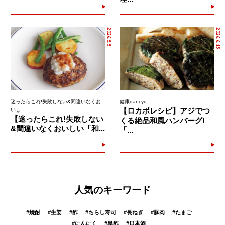
2026.5.5
2026.6.15
迷ったらこれ!失敗しない&間違いなくお
健康dancyu
【ロカボレシピ】アジでつ
いし...
【迷ったらこれ!失敗しない
くる絶品和風ハンバーグ!
&間違いなくおいしい「和...
「...
人気のキーワード
#
焼酎
#
生姜
#
酢
#
ちらし寿司
#
長ねぎ
#
豚肉
#
たまご
#
にんにく
#
黒酢
#
日本酒