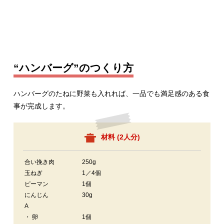
“ハンバーグ”のつくり方
ハンバーグのたねに野菜も入れれば、一品でも満足感のある食
事が完成します。
材料 (
2人分
)
合い挽き肉
250g
玉ねぎ
1／4個
ピーマン
1個
にんじん
30g
A
・ 卵
1個