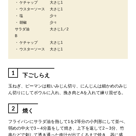
・ ケチャップ
大さじ1
・ ウスターソース
大さじ1
・ 塩
少々
・ 胡椒
少々
サラダ油
大さじ1／2
B
・ ケチャップ
大さじ1
・ ウスターソース
大さじ1
1
下ごしらえ
玉ねぎ、ピーマンは粗いみじん切り、にんじんは細かめのみじ
ん切りにしてボウルに入れ、挽き肉とAを入れて練り混ぜる。
2
焼く
フライパンにサラダ油を熱して1を2等分の小判形にして並べ、
弱めの中火で3～4分蓋をして焼き、上下を返して2～3分、竹
串などで刺して透き通った肉汁が出てくるまで焼き、器に盛