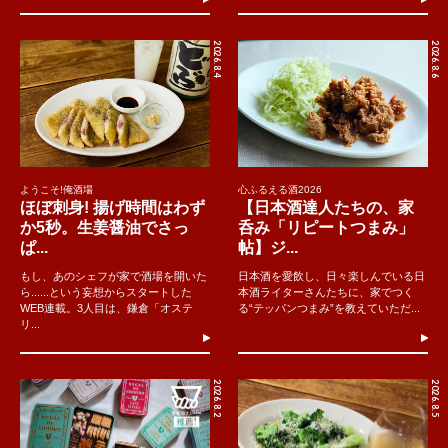
2026.8.4
2026.8.6
ようこそ!俺酒場
心ふるえる酒2026
ほぼ刺身! 揚げ時間はわず
【日本酒達人たちの、家
か5秒。生姜醤油でさっ
呑み「リピートつまみ」
ぱ...
帖】ジ...
もし、あのシェフが家で酒場を開いた
日本酒を愛飲し、日々楽しんでいる日
ら......という妄想からスタートした
本酒ライターさんたちに、家でつく
WEB連載。3人目は、鎌倉「オステ
る“テッパンつまみ”を教えていただ...
リ...
2026.8.2
2026.8.5