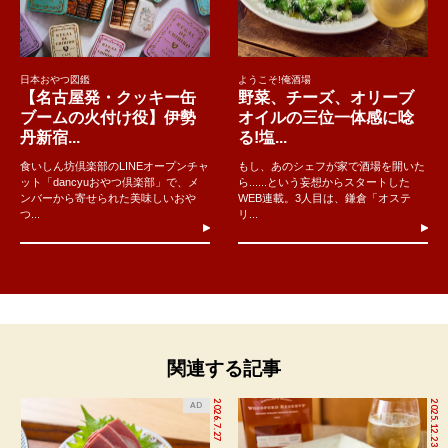
日本おやつ図鑑
ようこそ!俺酒場
【名古屋発・クッキー缶
野菜、チーズ、オリーブ
ブームの火付け役】伊勢
オイルの三位一体感に唸
丹新宿...
る!塩...
食いしん坊倶楽部のLINEオープンチャ
もし、あのシェフが家で酒場を開いた
ット「dancyuおやつ倶楽部」で、メ
ら......という妄想からスタートした
ンバーから寄せられた美味しいおや
WEB連載。3人目は、鎌倉「オステ
つ...
リ...
関連する記事
2026.7.27
2025.12.23
AD