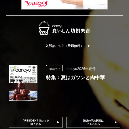
入部はこちら（登録無料）
dancyu2026年夏号
最新号！
特集：夏はガツンと肉中華
PRESIDENT Storeで
雑誌の予約購読は
購入する
こちらから