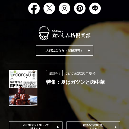
入部はこちら（登録無料）
dancyu2026年夏号
最新号！
特集：夏はガツンと肉中華
PRESIDENT Storeで
雑誌の予約購読は
購入する
こちらから