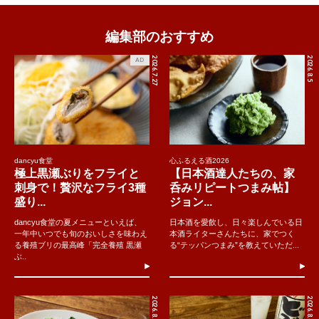
編集部のおすすめ
2026.7.27
2026.8.5
AD
dancyu食堂
心ふるえる酒2026
極上黒瀬ぶりをフライと
【日本酒達人たちの、家
刺身で！贅沢なフライ3種
呑みリピートつまみ帖】
盛り...
ジョン...
dancyu食堂の夏メニューといえば、
日本酒を愛飲し、日々楽しんでいる日
一年中いつでも旬のおいしさを味わえ
本酒ライターさんたちに、家でつく
る養殖ブリの最高峰「完全養殖 黒瀬
る“テッパンつまみ”を教えていただ...
ぶ..
2026.8.5
2026.8.4