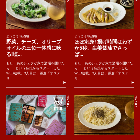
ようこそ!俺酒場
ようこそ!俺酒場
野菜、チーズ、オリーブ
ほぼ刺身! 揚げ時間はわず
オイルの三位一体感に唸
か5秒。生姜醤油でさっ
る!塩...
ぱ...
もし、あのシェフが家で酒場を開いた
もし、あのシェフが家で酒場を開いた
ら......という妄想からスタートした
ら......という妄想からスタートした
WEB連載。3人目は、鎌倉「オステ
WEB連載。3人目は、鎌倉「オステ
リ...
リ...
2026.8.2
2026.8.6