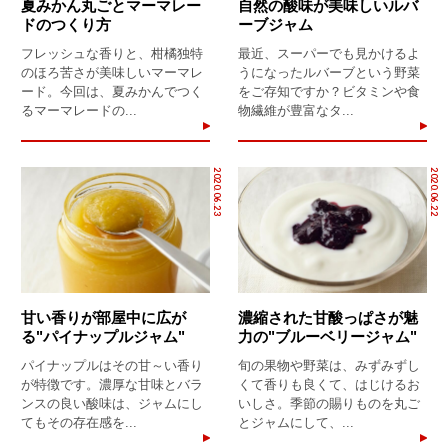
夏みかん丸ごとマーマレー
自然の酸味が美味しいルバ
ドのつくり方
ーブジャム
フレッシュな香りと、柑橘独特
最近、スーパーでも見かけるよ
のほろ苦さが美味しいマーマレ
うになったルバーブという野菜
ード。今回は、夏みかんでつく
をご存知ですか？ビタミンや食
るマーマレードの...
物繊維が豊富なタ...
2020.06.23
2020.06.22
甘い香りが部屋中に広が
濃縮された甘酸っぱさが魅
る"パイナップルジャム"
力の"ブルーベリージャム"
パイナップルはその甘～い香り
旬の果物や野菜は、みずみずし
が特徴です。濃厚な甘味とバラ
くて香りも良くて、はじけるお
ンスの良い酸味は、ジャムにし
いしさ。季節の賜りものを丸ご
てもその存在感を...
とジャムにして、...