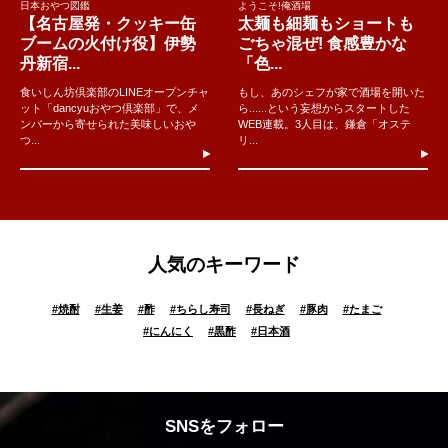
日本おやつ図鑑
ようこそ!俺酒場
【名古屋発・クッキー缶
太麺も細麺もショートも
ブームの火付け役】伊勢
ごちゃ混ぜ! 食感豊かな
丹新宿...
「色...
食いしん坊倶楽部のLINEオープンチャ
もし、あのシェフが家で酒場を開いた
ット「dancyuおやつ倶楽部」で、メ
ら......という妄想からスタートした
ンバーから寄せられた美味しいおや
WEB連載。3人目は、鎌倉「オステ
つ...
リ...
人気のキーワード
#
焼酎
#
生姜
#
酢
#
ちらし寿司
#
長ねぎ
#
豚肉
#
たまご
#
にんにく
#
黒酢
#
日本酒
SNSをフォロー