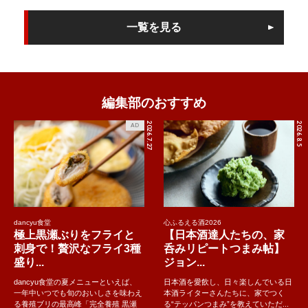
一覧を見る
編集部のおすすめ
2026.7.27
2026.8.5
AD
dancyu食堂
心ふるえる酒2026
極上黒瀬ぶりをフライと
【日本酒達人たちの、家
刺身で！贅沢なフライ3種
呑みリピートつまみ帖】
盛り...
ジョン...
dancyu食堂の夏メニューといえば、
日本酒を愛飲し、日々楽しんでいる日
一年中いつでも旬のおいしさを味わえ
本酒ライターさんたちに、家でつく
る養殖ブリの最高峰「完全養殖 黒瀬
る“テッパンつまみ”を教えていただ...