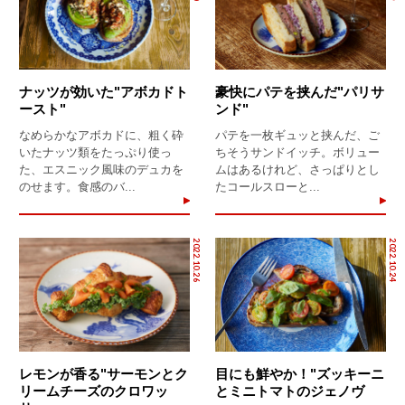
ナッツが効いた"アボカドト
豪快にパテを挟んだ"パリサ
ースト"
ンド"
なめらかなアボカドに、粗く砕
パテを一枚ギュッと挟んだ、ご
いたナッツ類をたっぷり使っ
ちそうサンドイッチ。ボリュー
た、エスニック風味のデュカを
ムはあるけれど、さっぱりとし
のせます。食感のバ...
たコールスローと...
2022.10.26
2022.10.24
レモンが香る"サーモンとク
目にも鮮やか！"ズッキーニ
リームチーズのクロワッ
とミニトマトのジェノヴ