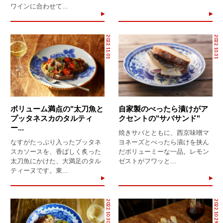
ワインに合わせて...
2022.11.01
2022.10.31
ボリューム満点の"太刀魚と
自家製のべったら漬けがア
プッタネスカのタルティ
クセントの"サバサンド"
ー...
焼きサバとともに、西京味噌マ
なすがたっぷり入ったプッタネ
ヨネーズとべったら漬けを挟ん
スカソースを、香ばしく炙った
だボリューミーな一品。レモン
太刀魚にかけた、大満足のタル
ゼストがフワッと...
ティーヌです。東...
2022.10.30
2022.10.29