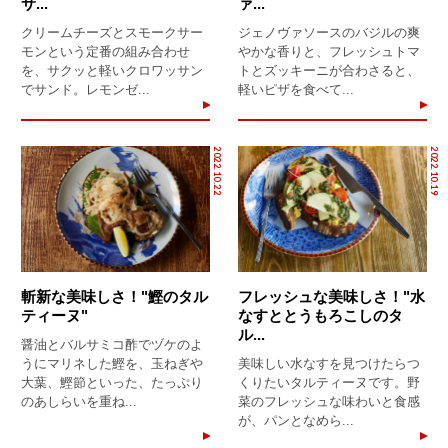
サ...
ァ...
クリームチーズとスモークサー
ジェノヴァソースのバジルの爽
モンという定番の組み合わせ
やかな香りと、フレッシュトマ
を、サクッと軽いクロワッサン
トとズッキーニが合わさると、
でサンド。レモンゼ...
軽いピザを食べて...
2022.10.22
2022.10.19
斬新な美味しさ！"鰹のタル
フレッシュな美味しさ！"水
ティーヌ"
なすととうもろこしのタ
ル...
醤油とバルサミコ酢でヅケのよ
うにマリネした鰹を、玉ねぎや
美味しい水なすを見つけたらつ
大葉、鰹節といった、たっぷり
くりたいタルティーヌです。野
のあしらいを重ね...
菜のフレッシュな味わいと食感
が、パンとなめら...