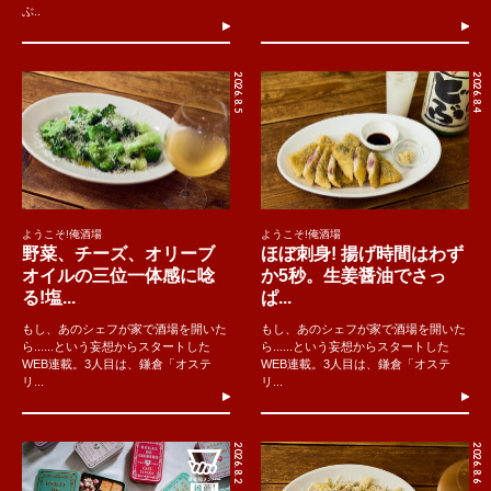
ぶ..
2026.8.5
2026.8.4
ようこそ!俺酒場
ようこそ!俺酒場
野菜、チーズ、オリーブ
ほぼ刺身! 揚げ時間はわず
オイルの三位一体感に唸
か5秒。生姜醤油でさっ
る!塩...
ぱ...
もし、あのシェフが家で酒場を開いた
もし、あのシェフが家で酒場を開いた
ら......という妄想からスタートした
ら......という妄想からスタートした
WEB連載。3人目は、鎌倉「オステ
WEB連載。3人目は、鎌倉「オステ
リ...
リ...
2026.8.2
2026.8.6