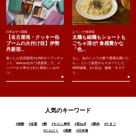
日本おやつ図鑑
ようこそ!俺酒場
【名古屋発・クッキー缶
太麺も細麺もショートも
ブームの火付け役】伊勢
ごちゃ混ぜ! 食感豊かな
丹新宿...
「色...
食いしん坊倶楽部のLINEオープンチャ
もし、あのシェフが家で酒場を開いた
ット「dancyuおやつ倶楽部」で、メ
ら......という妄想からスタートした
ンバーから寄せられた美味しいおや
WEB連載。3人目は、鎌倉「オステ
つ...
リ...
人気のキーワード
#
焼酎
#
生姜
#
酢
#
ちらし寿司
#
長ねぎ
#
豚肉
#
たまご
#
にんにく
#
黒酢
#
日本酒