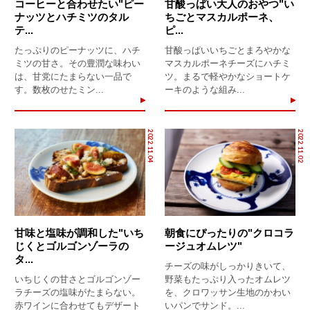
コーヒーと合わせたい"ピー
甘酸っぱい大人のおやつ"い
ナッツとハチミツのタル
ちごとマスカルポーネ、
テ...
ピ...
たっぷりのピーナッツに、ハチ
甘酸っぱいいちごとまろやかな
ミツの甘さ。その豊潤な味わい
マスカルポーネチーズにハチミ
は、甘党にたまらない一品で
ツ。まるで軽やかなショートケ
す。数枚のせたミン...
ーキのような組み...
2022.11.04
2022.11.02
甘味と塩味が調和した"いち
朝食にぴったりの"クロコラ
じくとゴルゴンゾーラの
ージュオムレツ"
タ...
チーズの味がしっかりきいて、
いちじくの甘さとゴルゴンゾー
野菜もたっぷり入ったオムレツ
ラチーズの塩味がたまらない。
を、クロワッサン生地のかわい
赤ワインに合わせてもデザート
いパンでサンド。...