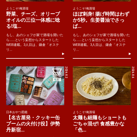
ようこそ!俺酒場
ようこそ!俺酒場
野菜、チーズ、オリーブ
ほぼ刺身! 揚げ時間はわず
オイルの三位一体感に唸
か5秒。生姜醤油でさっ
る!塩...
ぱ...
もし、あのシェフが家で酒場を開いた
もし、あのシェフが家で酒場を開いた
ら......という妄想からスタートした
ら......という妄想からスタートした
WEB連載。3人目は、鎌倉「オステ
WEB連載。3人目は、鎌倉「オステ
リ...
リ...
2026.8.2
2026.8.6
日本おやつ図鑑
ようこそ!俺酒場
【名古屋発・クッキー缶
太麺も細麺もショートも
ブームの火付け役】伊勢
ごちゃ混ぜ! 食感豊かな
丹新宿...
「色...