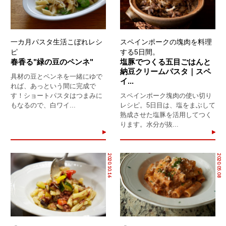
一カ月パスタ生活こぼれレシ
スペインポークの塊肉を料理
ピ
する5日間。
春香る"緑の豆のペンネ"
塩豚でつくる五目ごはんと
納豆クリームパスタ｜スペ
具材の豆とペンネを一緒にゆで
イ...
れば、あっという間に完成で
す！ショートパスタはつまみに
スペインポーク塊肉の使い切り
もなるので、白ワイ...
レシピ。5日目は、塩をまぶして
熟成させた塩豚を活用してつく
ります。水分が抜...
2020.10.16
2020.05.08