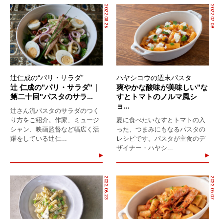
2022.08.26
2022.07.09
辻仁成の“パリ・サラダ”
ハヤシコウの週末パスタ
辻 仁成の"パリ・サラダ"｜
爽やかな酸味が美味しい"な
第二十回"パスタのサラ...
すとトマトのノルマ風シ
ョ...
辻さん流パスタのサラダのつく
り方をご紹介。作家、ミュージ
夏に食べたいなすとトマトの入
シャン、映画監督など幅広く活
った、つまみにもなるパスタの
躍をしている辻仁...
レシピです。パスタが主食のデ
ザイナー・ハヤシ...
2022.06.23
2022.05.07