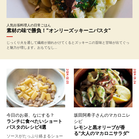
人気出張料理人の日常ごはん
素材の味で勝負！"オンリーズッキーニパスタ"
じっくり火を通して繊維が崩れかけてくるとズッキーニの旨味と甘味が出てぐっ
と魅力が増します。おもてなし...
2024.02.05
2024.01.26
今日のお昼、なにする？
坂田阿希子さんのマカロニレ
ランチに食べたいショート
シピ
パスタのレシピ4選
レモンと黒オリーブが香
る"大人のマカロニサラダ"
ソースがたっぷり絡まるショー