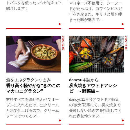
トパスタを使ったレシピを4つご
マヨネーズ不使用で、シーフー
紹介します！
ドがたっぷり。白ワインビネガ
ーをきかせた、キリリと引き締
まった味が魅力で...
2023.12.07
2022.11.03
酒をよぶグラタンつまみ
dancyu本誌から
香り高く軽やかな"きのこの
炭火焼きアウトドアレシ
マカロニグラタン"
ピ ～野菜編～
材料すべてを混ぜ合わせてオー
dancyu11月号アウトドア特集
ブンに入れるだけ。生クリーム
の“炭火”記事にて、炭火焼きで
と水で仕上げるので、クリーム
失敗しない焼き方を指南してく
ソースでつくるマ...
れた森枝幹シェフ...