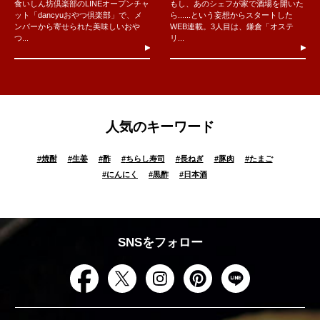
食いしん坊倶楽部のLINEオープンチャ
もし、あのシェフが家で酒場を開いた
ット「dancyuおやつ倶楽部」で、メ
ら......という妄想からスタートした
ンバーから寄せられた美味しいおや
WEB連載。3人目は、鎌倉「オステ
つ...
リ...
人気のキーワード
#
焼酎
#
生姜
#
酢
#
ちらし寿司
#
長ねぎ
#
豚肉
#
たまご
#
にんにく
#
黒酢
#
日本酒
SNSをフォロー