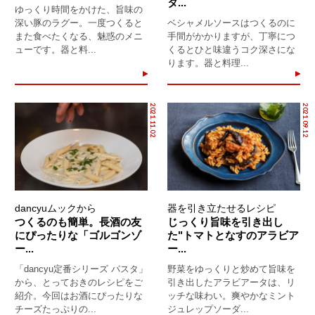
タ...
ゆっくり時間をかけた、旨味の
深い豚のラグー。一度つくると
ベシャメルソースはつくるのに
また食べたくなる、魅惑のメニ
手間がかかりますが、丁寧につ
ューです。器と料...
くるとひと味違うコク深さにな
ります。器と料理...
2021.11.02
2021.09.12
dancyuムックから
器を引き立たせるレシピ
つくるのも簡単。長酒の友
じっくり旨味を引き出し
にぴったりな「ゴルゴンゾ
た"トマトとなすのアラビア
ー...
ー...
「dancyu定番シリーズ パスタ」
野菜をゆっくりと炒めて旨味を
から、とっておきのレシピをご
引き出したアラビアータは、リ
紹介。今回はお酒にぴったりな
ッチな味わい。爽やかなミント
チーズたっぷりの...
ジュレップソーダ...