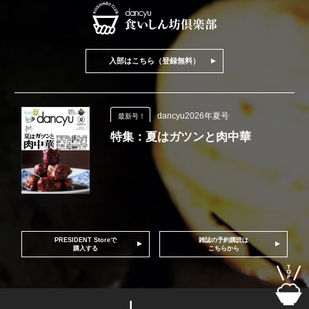
入部はこちら（登録無料）
dancyu2026年夏号
最新号！
特集：夏はガツンと肉中華
PRESIDENT Storeで
雑誌の予約購読は
購入する
こちらから