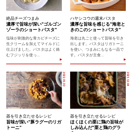
絶品チーズつまみ
ハヤシコウの週末パスタ
濃厚で旨味が深い"ゴルゴン
濃厚な旨味を感じる"海老と
ゾーラのショートパスタ"
きのこのショートパスタ"
塩味が刺激的な青カビチーズに
海老は丸ごと使って旨味を引き
生クリームを加えてマイルドに
出します。パスタはリガトーニ
仕上げました。パスタはよく絡
を使い、つまみにもなる一品で
むフジッリを使っ...
す。パスタが主食...
2022.01.30
2021.12.04
器を引き立たせるレシピ
器を引き立たせるレシピ
旨味が深い"豚ラグーのリガ
ほくほくの栗に鶏の旨味が
トーニ"
しみ込んだ"栗と鶏のグラ