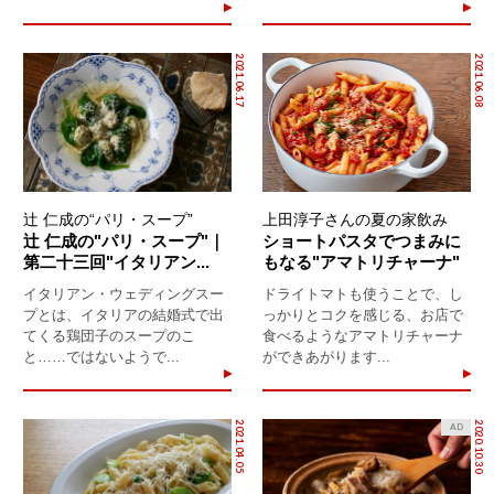
2021.06.17
2021.06.08
辻 仁成の“パリ・スープ”
上田淳子さんの夏の家飲み
辻 仁成の"パリ・スープ"｜
ショートパスタでつまみに
第二十三回"イタリアン...
もなる"アマトリチャーナ"
イタリアン・ウェディングスー
ドライトマトも使うことで、し
プとは、イタリアの結婚式で出
っかりとコクを感じる、お店で
てくる鶏団子のスープのこ
食べるようなアマトリチャーナ
と……ではないようで...
ができあがります...
2021.04.05
2020.10.30
AD