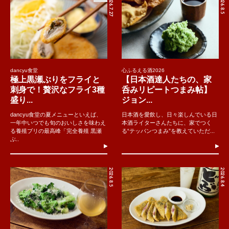
2026.7.27
2026.8.5
dancyu食堂
心ふるえる酒2026
極上黒瀬ぶりをフライと
【日本酒達人たちの、家
刺身で！贅沢なフライ3種
呑みリピートつまみ帖】
盛り...
ジョン...
dancyu食堂の夏メニューといえば、
日本酒を愛飲し、日々楽しんでいる日
一年中いつでも旬のおいしさを味わえ
本酒ライターさんたちに、家でつく
る養殖ブリの最高峰「完全養殖 黒瀬
る“テッパンつまみ”を教えていただ...
ぶ..
2026.8.5
2026.8.4