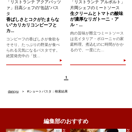
「リストランテ アクアパッツ
「リストランテ アルポルト」
ァ」日高シェフの“缶詰”パス
片岡シェフのミートソース
生クリームとトマトの酸味
タ
が濃厚なリガトーニ・ア
香ばしさとコクがたまらな
ル・...
い"カリカリコンビーフと
カ...
肉の旨味が際立つミートソース
は北イタリア・ボローニャの家
コンビーフの香ばしさが食欲を
庭料理。煮込むのに時間がかか
そそり、たっぷりの野菜が食べ
るので、一度にた...
られる元気になるパスタです。
絶賛発売中の「技...
1
dancyu
#ショートパスタ：検索結果
編集部のおすすめ
AD