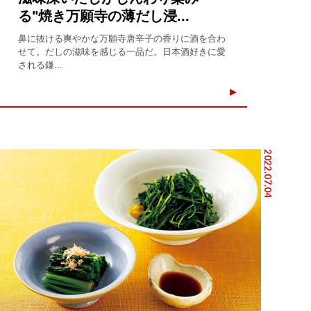
る"焼き万願寺の薄だし浸...
鼻に抜ける爽やかな万願寺唐辛子の香りに酒を合わ
せて。だしの滋味を感じる一品だ。日本酒好きに愛
される鎌...
2022.07.04