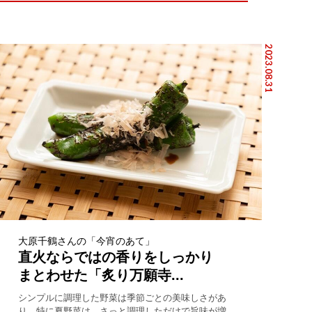
2023.08.31
大原千鶴さんの「今宵のあて」
直火ならではの香りをしっかり
まとわせた「炙り万願寺...
シンプルに調理した野菜は季節ごとの美味しさがあ
り、特に夏野菜は、さっと調理しただけで旨味が増