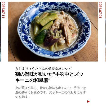
2024.07.11
2024.07.01
きじまりゅうたさんの偏愛食材レシピ
鶏の旨味が効いた"手羽中とズッ
キーニの和風煮"
火の通りが早く、骨から旨味も出るので、手羽中は
夏の煮物にお薦めです。ズッキーニの代わりになす
でも美味...