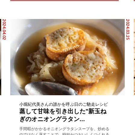
2024.04.02
2024.03.25
小堀紀代美さんの誰かを呼ぶ日のご馳走レシピ
蒸して甘味を引き出した"新玉ね
ぎのオニオングラタン...
手間暇がかかるオニオングラタンスープを、炒める
のではなく蒸すことで、時短かつおいしくつくれる