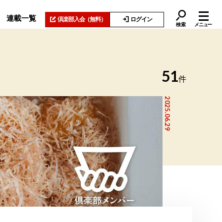
連載一覧
倶楽部入会
（無料）
ログイン
検索
メニュー
51
件
2025.06.29