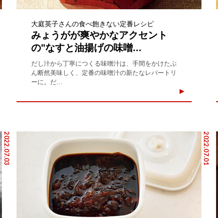
大庭英子さんの食べ飽きない定番レシピ
みょうがが爽やかなアクセント
の"なすと油揚げの味噌...
だし汁から丁寧につくる味噌汁は、手間をかけたぶ
ん断然美味しく、定番の味噌汁の新たなレパートリ
ーに。だ...
2022.07.03
2022.07.01