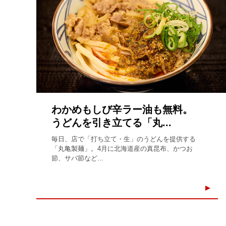
わかめもしび辛ラー油も無料。
うどんを引き立てる「丸...
毎日、店で「打ち立て・生」のうどんを提供する
「丸亀製麺」。4月に北海道産の真昆布、かつお
節、サバ節など...