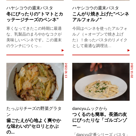
ハヤシコウの週末パスタ
ハヤシコウの週末パスタ
冬にぴったりの"トマトとカ
こんがり焼き上げた"ペンネ
ッテージチーズのペンネ"
アルフォルノ"
寒くなってきたこの時期に最適
今回はペンネを使ったアルフォ
な、乳製品のまろやかなコクが
ルノ（＝オーブンで焼き上げ
美味しいペンネです。この週末
た）！余ったパスタのリメイク
のランチにつくっ...
として最適な調理法...
2022.01.13
2021.11.02
たっぷりチーズの野菜グラタ
dancyuムックから
つくるのも簡単。長酒の友
ン
にぴったりな「ゴルゴンゾ
歯ごたえが心地よく爽やか
ー...
な味わいの"セロリとかぶ
の...
「dancyu定番シリーズ パスタ」