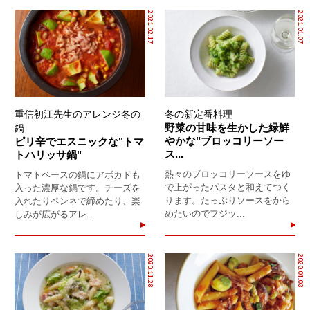
2021.02.17
2021.01.07
重信初江先生のアレンジ冬の
冬の新定番料理
野菜の甘味を生かした緑鮮
鍋
やかな"ブロッコリーソー
ピリ辛でエスニックな"トマ
ス...
トハリッサ鍋"
熱々のブロッコリーソースをゆ
トマトベースの鍋にアボカドも
で上がったパスタと和えてつく
入った濃厚な鍋です。チーズを
ります。たっぷりソースをから
入れたりペンネで締めたり、楽
めたいのでフジッ...
しみが広がるアレ...
2020.11.28
2020.04.03