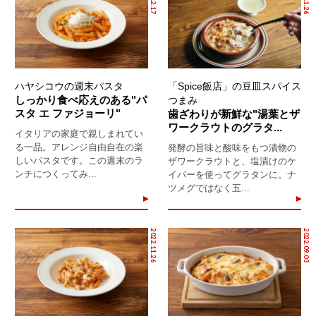
ハヤシコウの週末パスタ
「Spice飯店」の豆皿スパイス
しっかり食べ応えのある"パ
つまみ
スタ エ ファジョーリ"
歯ざわりが新鮮な"湯葉とザ
ワークラウトのグラタ...
イタリアの家庭で親しまれてい
る一品。アレンジ自由自在の楽
発酵の旨味と酸味をもつ漬物の
しいパスタです。この週末のラ
ザワークラウトと、塩漬けのケ
ンチにつくってみ...
イパーを使ってグラタンに。ナ
ツメグではなく五...
2022.11.26
2022.09.03