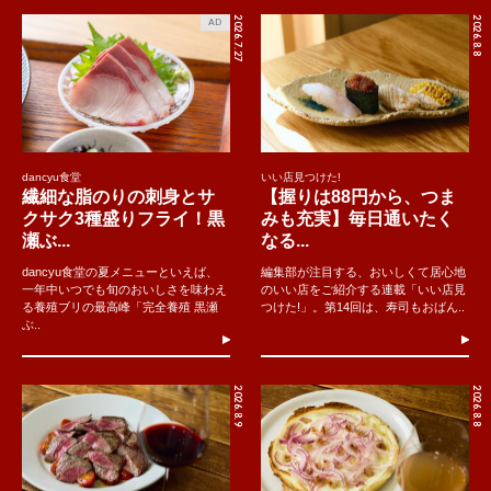
2026.7.27
2026.8.8
AD
dancyu食堂
いい店見つけた!
繊細な脂のりの刺身とサ
【握りは88円から、つま
クサク3種盛りフライ！黒
みも充実】毎日通いたく
瀬ぶ...
なる...
dancyu食堂の夏メニューといえば、
編集部が注目する、おいしくて居心地
一年中いつでも旬のおいしさを味わえ
のいい店をご紹介する連載「いい店見
る養殖ブリの最高峰「完全養殖 黒瀬
つけた!」。第14回は、寿司もおばん..
ぶ..
2026.8.9
2026.8.8