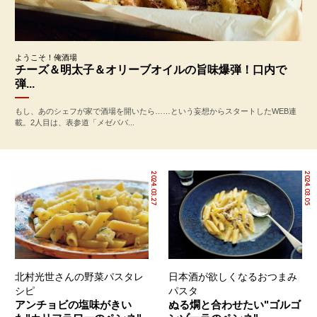
ようこそ！俺酒場
チーズ＆明太子＆オリーブオイルの旨味爆弾！口内で
弾...
もし、あのシェフが家で酒場を開いたら……という妄想からスタートしたWEB連
載。2人目は、表参道「メゼババ...
2024.03.27
2024.03.05
北村光世さんの野菜パスタレ
日本酒が欲しくなるおつまみ
シピ
パスタ
アンチョビの塩味がきい
ぬる燗と合わせたい"ゴルゴ