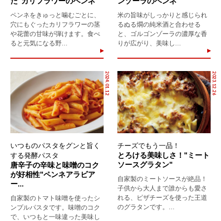
た"カリフラワーのペンネ"
ンゾーラのペンネ"
ペンネをきゅっと噛むごとに、
米の旨味がしっかりと感じられ
穴にもぐったカリフラワーの茎
るぬる燗の純米酒と合わせる
や花蕾の甘味が弾けます。食べ
と、ゴルゴンゾーラの濃厚な香
ると元気になる野...
りが広がり、美味し...
2024.01.12
2023.12.26
いつものパスタをグンと旨く
チーズでもう一品！
とろける美味しさ！"ミート
する発酵パスタ
ソースグラタン"
唐辛子の辛味と味噌のコク
が好相性"ペンネアラビア
自家製のミートソースが絶品！
ー...
子供から大人まで誰からも愛さ
れる、ピザチーズを使った王道
自家製のトマト味噌を使ったシ
のグラタンです。...
ンプルパスタです。味噌のコク
で、いつもと一味違った美味し