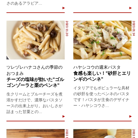
さのあるアラビア...
2023.11.20
2023.01.14
ツレヅレハナコさんの季節の
ハヤシコウの週末パスタ
食感も楽しい！"砂肝とエリ
おつまみ
ンギのペンネ"
チーズの塩味が効いた"ゴル
ゴンゾーラと栗のペンネ"
イタリアでもポピュラーな具材
の砂肝を使ったペンネのパスタ
生クリームとブルーチーズを煮
です！パスタが主食のデザイナ
溶かすだけで、濃厚なパスタソ
ー・ハヤシコウさ...
ースの出来上がり。おいしさが
詰まった甘栗との...
2022.12.17
2022.11.26