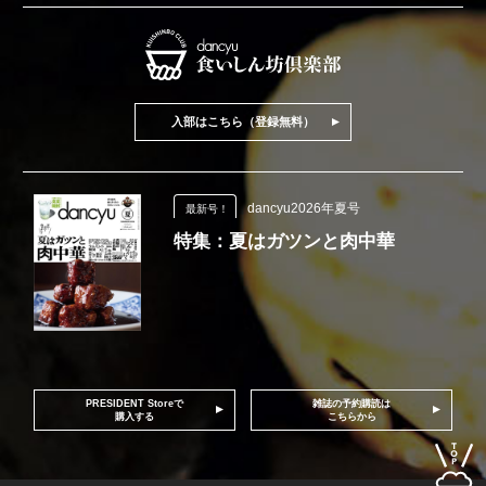
入部はこちら（登録無料）
dancyu2026年夏号
最新号！
特集：夏はガツンと肉中華
PRESIDENT Storeで
雑誌の予約購読は
購入する
こちらから