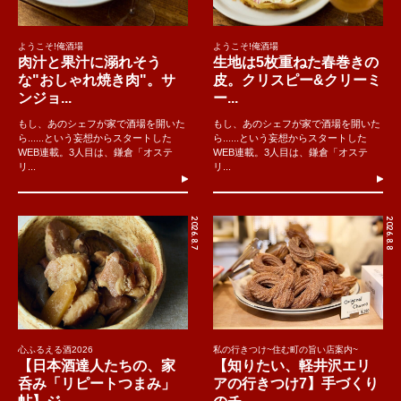
ようこそ!俺酒場
ようこそ!俺酒場
肉汁と果汁に溺れそう
生地は5枚重ねた春巻きの
な"おしゃれ焼き肉"。サ
皮。クリスピー&クリーミ
ンジョ...
ー...
もし、あのシェフが家で酒場を開いた
もし、あのシェフが家で酒場を開いた
ら......という妄想からスタートした
ら......という妄想からスタートした
WEB連載。3人目は、鎌倉「オステ
WEB連載。3人目は、鎌倉「オステ
リ...
リ...
2026.8.7
2026.8.8
心ふるえる酒2026
私の行きつけ~住む町の旨い店案内~
【日本酒達人たちの、家
【知りたい、軽井沢エリ
呑み「リピートつまみ」
アの行きつけ7】手づくり