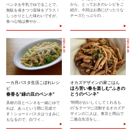
から、とっておきのレシピをご
ペンネを牛乳でゆでることで、
紹介。今回はお酒にぴったりな
無駄を省きつつ旨味をプラス！
チーズたっぷりの...
しっかりとした味わいですが、
食べ心地は爽やか...
2021.04.05
2021.04.04
一カ月パスタ生活こぼれレシ
オカズデザインの家ごはん
ほろ苦い春を楽しむ"ふきの
ピ
とうのペンネ"
春香る"緑の豆のペンネ"
“時間がおいしくしてくれるも
具材の豆とペンネを一緒にゆで
の”をテーマに活動するオカズデ
れば、あっという間に完成で
ザインの二人は、東京と岡山で
す！ショートパスタはつまみに
二拠点生活をし...
もなるので、白ワイ...