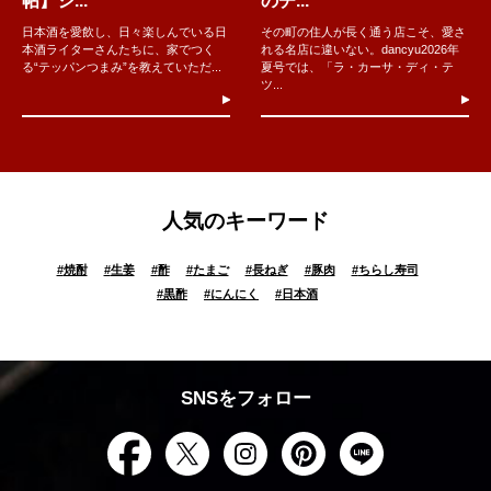
帖】ジ...
のチ...
日本酒を愛飲し、日々楽しんでいる日
その町の住人が長く通う店こそ、愛さ
本酒ライターさんたちに、家でつく
れる名店に違いない。dancyu2026年
る“テッパンつまみ”を教えていただ...
夏号では、「ラ・カーサ・ディ・テ
ツ...
人気のキーワード
#
焼酎
#
生姜
#
酢
#
たまご
#
長ねぎ
#
豚肉
#
ちらし寿司
#
黒酢
#
にんにく
#
日本酒
SNSをフォロー