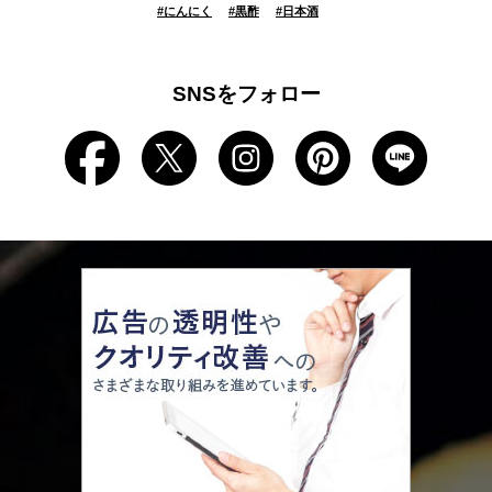
#
にんにく
#
黒酢
#
日本酒
SNSをフォロー