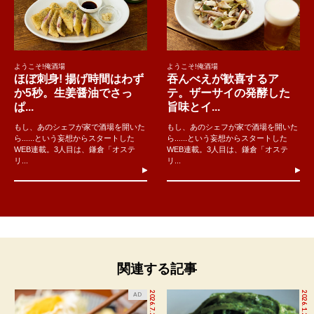
ようこそ!俺酒場
ようこそ!俺酒場
ほぼ刺身! 揚げ時間はわず
吞んべえが歓喜するア
か5秒。生姜醤油でさっ
テ。ザーサイの発酵した
ぱ...
旨味とイ...
もし、あのシェフが家で酒場を開いた
もし、あのシェフが家で酒場を開いた
ら......という妄想からスタートした
ら......という妄想からスタートした
WEB連載。3人目は、鎌倉「オステ
WEB連載。3人目は、鎌倉「オステ
リ...
リ...
関連する記事
2026.7.27
2026.1.27
AD