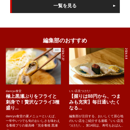
一覧を見る
編集部のおすすめ
2026.7.27
2026.8.8
AD
dancyu食堂
いい店見つけた!
極上黒瀬ぶりをフライと
【握りは88円から、つま
刺身で！贅沢なフライ3種
みも充実】毎日通いたく
盛り...
なる...
dancyu食堂の夏メニューといえば、
編集部が注目する、おいしくて居心地
一年中いつでも旬のおいしさを味わえ
のいい店をご紹介する連載「いい店見
る養殖ブリの最高峰「完全養殖 黒瀬
つけた!」。第14回は、寿司もおばん..