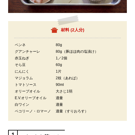
材料 (
2人分
)
ペンネ
80g
グアンチャーレ
80g（豚ほほ肉の塩漬け）
赤玉ねぎ
1／2個
そら豆
60g
にんにく
1片
マジョラム
2枝（あれば）
トマトソース
90ml
オリーブオイル
大さじ1弱
E.V.オリーブオイル
適量
白ワイン
適量
ペコリーノ・ロマーノ
適量（すりおろす）
1