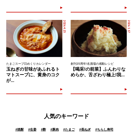
2026.4.25
2026.1.17
たまごスープ日めくりカレンダー
創刊35周年!名酒場の感動レシピ
玉ねぎの甘味があふれるト
【喝采!の前菜】ふんわりな
マトスープに、黄身のコク
めらか、舌ざわり極上!我...
が...
人気のキーワード
#
焼酎
#
生姜
#
酢
#
豚肉
#
たまご
#
長ねぎ
#
ちらし寿司