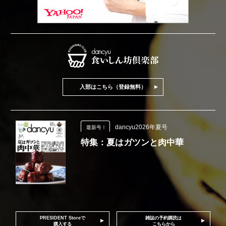
入部はこちら（登録無料）
dancyu2026年夏号
最新号！
特集：夏はガツンと肉中華
PRESIDENT Storeで
雑誌の予約購読は
購入する
こちらから