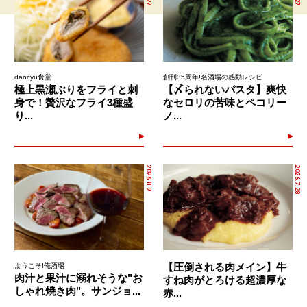
dancyu食堂
創刊35周年!名酒場の感動レシピ
極上黒瀬ぶりをフライと刺
【〆られないパスタ】爽快
身で！贅沢なフライ3種盛
なセロリの苦味とペコリー
り...
ノ...
2026.8.9
2026.7.28
【圧倒される肉メイン】牛
ようこそ!俺酒場
肉汁と果汁に溺れそうな"お
すね肉がとろける超濃厚な
しゃれ焼き肉"。サンジョ...
赤...