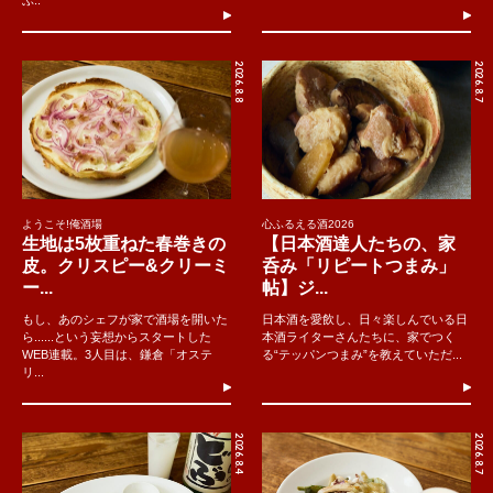
ぶ..
2026.8.8
2026.8.7
ようこそ!俺酒場
心ふるえる酒2026
生地は5枚重ねた春巻きの
【日本酒達人たちの、家
皮。クリスピー&クリーミ
呑み「リピートつまみ」
ー...
帖】ジ...
もし、あのシェフが家で酒場を開いた
日本酒を愛飲し、日々楽しんでいる日
ら......という妄想からスタートした
本酒ライターさんたちに、家でつく
WEB連載。3人目は、鎌倉「オステ
る“テッパンつまみ”を教えていただ...
リ...
2026.8.4
2026.8.7