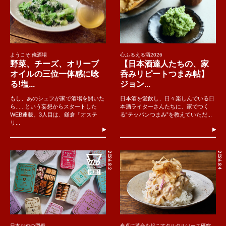
ようこそ!俺酒場
心ふるえる酒2026
野菜、チーズ、オリーブ
【日本酒達人たちの、家
オイルの三位一体感に唸
呑みリピートつまみ帖】
る!塩...
ジョン...
もし、あのシェフが家で酒場を開いた
日本酒を愛飲し、日々楽しんでいる日
ら......という妄想からスタートした
本酒ライターさんたちに、家でつく
WEB連載。3人目は、鎌倉「オステ
る“テッパンつまみ”を教えていただ...
リ...
2026.8.2
2026.8.4
日本おやつ図鑑
食卓に革命を起こすタルタルソース研究