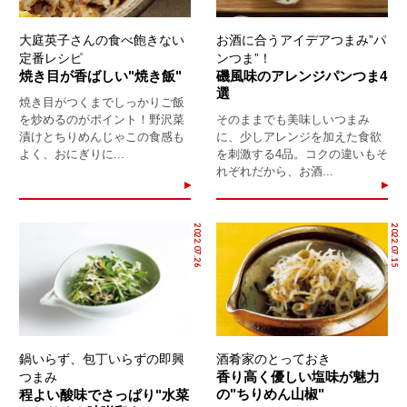
大庭英子さんの食べ飽きない
お酒に合うアイデアつまみ”パ
定番レシピ
ンつま”！
焼き目が香ばしい"焼き飯"
磯風味のアレンジパンつま4
選
焼き目がつくまでしっかりご飯
を炒めるのがポイント！野沢菜
そのままでも美味しいつまみ
漬けとちりめんじゃこの食感も
に、少しアレンジを加えた食欲
よく、おにぎりに...
を刺激する4品。コクの違いもそ
れぞれだから、お酒...
2022.07.26
2022.07.15
鍋いらず、包丁いらずの即興
酒肴家のとっておき
香り高く優しい塩味が魅力
つまみ
の"ちりめん山椒"
程よい酸味でさっぱり"水菜