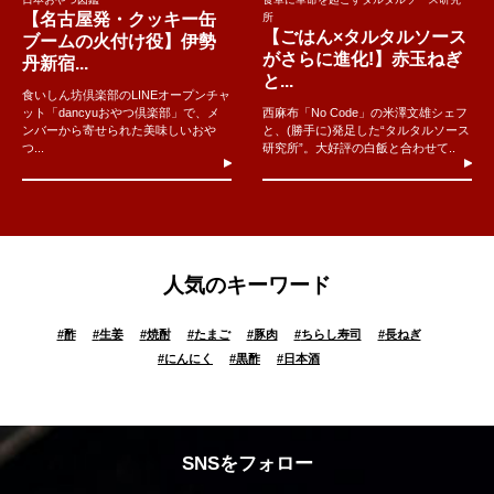
【名古屋発・クッキー缶
所
【ごはん×タルタルソース
ブームの火付け役】伊勢
がさらに進化!】赤玉ねぎ
丹新宿...
と...
食いしん坊倶楽部のLINEオープンチャ
ット「dancyuおやつ倶楽部」で、メ
西麻布「No Code」の米澤文雄シェフ
ンバーから寄せられた美味しいおや
と、(勝手に)発足した“タルタルソース
つ...
研究所”。大好評の白飯と合わせて..
人気のキーワード
#
酢
#
生姜
#
焼酎
#
たまご
#
豚肉
#
ちらし寿司
#
長ねぎ
#
にんにく
#
黒酢
#
日本酒
SNSをフォロー