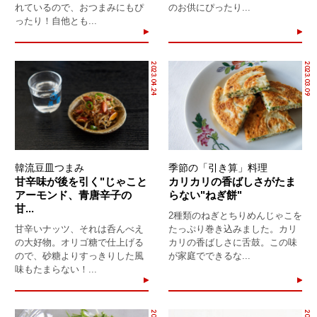
れているので、おつまみにもぴ
のお供にぴったり...
ったり！自他とも...
2023.04.24
2023.03.09
韓流豆皿つまみ
季節の「引き算」料理
甘辛味が後を引く"じゃこと
カリカリの香ばしさがたま
アーモンド、青唐辛子の
らない"ねぎ餅"
甘...
2種類のねぎとちりめんじゃこを
甘辛いナッツ、それは呑んべえ
たっぷり巻き込みました。カリ
の大好物。オリゴ糖で仕上げる
カリの香ばしさに舌鼓。この味
ので、砂糖よりすっきりした風
が家庭でできるな...
味もたまらない！...