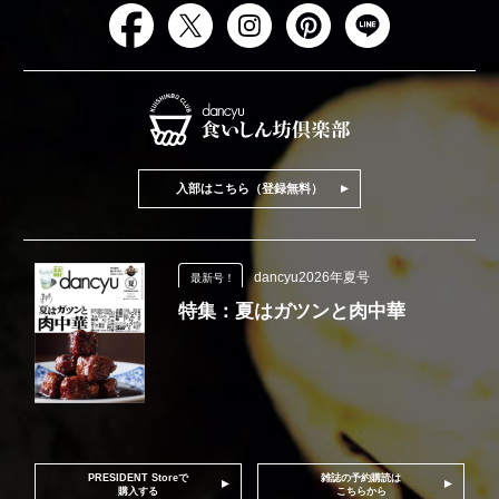
入部はこちら（登録無料）
dancyu2026年夏号
最新号！
特集：夏はガツンと肉中華
PRESIDENT Storeで
雑誌の予約購読は
購入する
こちらから