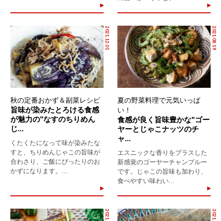
2021.12.01
2021.08.19
秋の定番おかず＆副菜レシピ
夏の野菜料理で元気いっぱ
旨味が染みたとろける食感
い！
が魅力の"なすのちりめん
食感が良く旨味豊かな"ゴー
じ...
ヤーとじゃこナッツのチ
ャ...
くたくたになって味が染みたな
すと、ちりめんじゃこの旨味が
エスニックな香りをプラスした
合わさり、ご飯にぴったりのお
新感覚のゴーヤーチャンプルー
かずになります。...
です。じゃこの旨味も加わり、
食べやすい味わい...
2021.07.26
2021.03.28