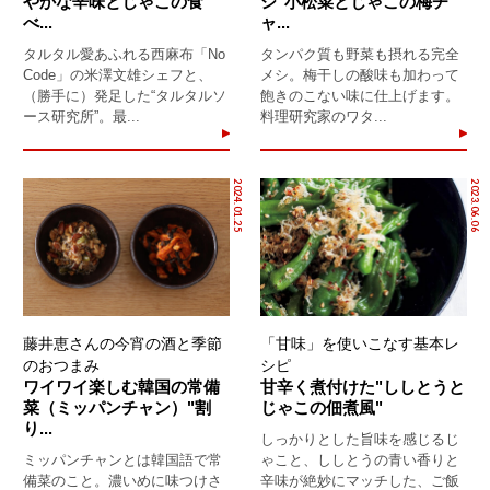
やかな辛味とじゃこの食
シ"小松菜とじゃこの梅チ
べ...
ャ...
タルタル愛あふれる西麻布「No
タンパク質も野菜も摂れる完全
Code」の米澤文雄シェフと、
メシ。梅干しの酸味も加わって
（勝手に）発足した“タルタルソ
飽きのこない味に仕上げます。
ース研究所”。最...
料理研究家のワタ...
2024.01.25
2023.06.06
藤井恵さんの今宵の酒と季節
「甘味」を使いこなす基本レ
のおつまみ
シピ
ワイワイ楽しむ韓国の常備
甘辛く煮付けた"ししとうと
菜（ミッパンチャン）"割
じゃこの佃煮風"
り...
しっかりとした旨味を感じるじ
ミッパンチャンとは韓国語で常
ゃこと、ししとうの青い香りと
備菜のこと。濃いめに味つけさ
辛味が絶妙にマッチした、ご飯