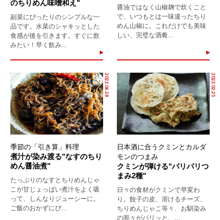
のちりめん味噌和え"
醤油ではなく山椒麹で炊くこと
で、いつもとは一味違ったちり
副菜にぴったりのシンプルな一
めん山椒に。これだけでも美味
品です。水菜のシャキッとした
しい、完璧な酒肴...
食感が後を引きます。すぐに飲
みたい！早く飲み...
2022.06.28
2022.02.25
季節の「引き算」料理
日本酒に合うクミンとカルダ
煮汁が染み渡る"なすのちり
モンのつまみ
めん醤油煮"
クミンが弾ける"パリパリつ
まみ2種"
たっぷりのなすとちりめんじゃ
こが甘じょっぱい煮汁をよく吸
日々の食材がクミンで早変わ
って、しんなりジューシーに。
り。餃子の皮、溶けるチーズ、
ご飯のおかずにぴ...
ちりめんじゃこ等々、お馴染み
の面々がパリッと、...