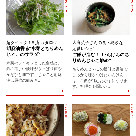
2022.11.19
2022.09.25
超クイック！副菜カタログ
大庭英子さんの食べ飽きない
胡麻油香る"水菜とちりめん
定番レシピ
じゃこのサラダ"
ご飯が進む！"いんげんのち
りめんじゃこ炒め"
水菜のシャキッとした食感と、
酢の程よい酸味がさっぱり爽や
ちりめんじゃこの旨味と醤油で
かなひと皿です。じゃこと胡麻
しっかり味をつけたいんげん
油は最強の組み合...
は、ご飯が進むおかずになりま
す。料理名を聞いた...
2022.09.03
2022.08.13