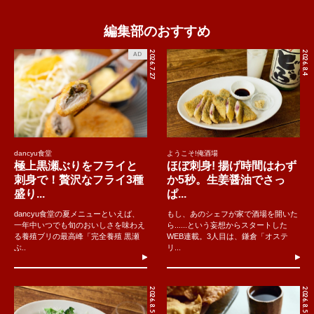
編集部のおすすめ
2026.7.27
2026.8.4
AD
dancyu食堂
ようこそ!俺酒場
極上黒瀬ぶりをフライと
ほぼ刺身! 揚げ時間はわず
刺身で！贅沢なフライ3種
か5秒。生姜醤油でさっ
盛り...
ぱ...
dancyu食堂の夏メニューといえば、
もし、あのシェフが家で酒場を開いた
一年中いつでも旬のおいしさを味わえ
ら......という妄想からスタートした
る養殖ブリの最高峰「完全養殖 黒瀬
WEB連載。3人目は、鎌倉「オステ
ぶ..
リ...
2026.8.5
2026.8.5