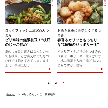
ロックフィッシュ流家呑みつ
お酒を最高に美味しくするつ
まみ
まみ
ピリ辛味の無限枝豆！"枝豆
春香るカリッともっちり
のじゃこ炒め"
な"2種類のゼッポリーネ"
夏のつまみと言えばなんといっ
イタリア・ナポリのおつまみの
ても枝豆。とは言えゆでたもの
代表ゼッポリーネ。元々はピザ
だけでは飽きてきてしまいます
生地に海藻を入れて揚げるおつ
よね。今回はピリ...
まみですが、自宅...
1
2
dancyu
#ちりめんじゃこ：検索結果