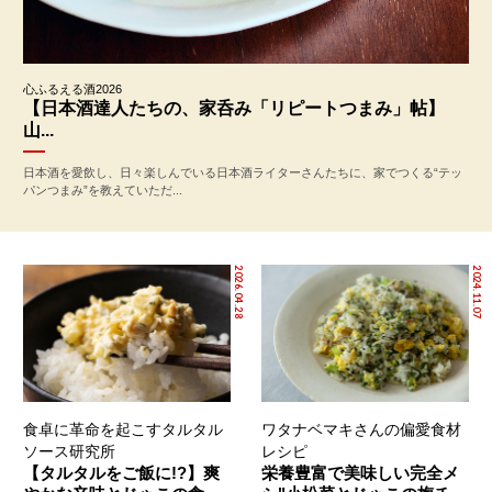
心ふるえる酒2026
【日本酒達人たちの、家呑み「リピートつまみ」帖】
山...
日本酒を愛飲し、日々楽しんでいる日本酒ライターさんたちに、家でつくる“テッ
パンつまみ”を教えていただ...
2026.04.28
2024.11.07
食卓に革命を起こすタルタル
ワタナベマキさんの偏愛食材
ソース研究所
レシピ
【タルタルをご飯に!?】爽
栄養豊富で美味しい完全メ