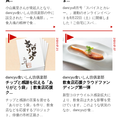
員...
ま...
小山薫堂さんが発起人となり、
dancyu8月号「スパイスとカレ
dancyu食いしん坊倶楽部の中に
ー。」連動のオンラインイベン
設立された「一食入魂部」。一
トを8月22日（土）に開催しま
食入魂の精神で食...
した！ご自宅にスパ...
2020.07.21
2020.07.07
dancyu食いしん坊俱楽部
dancyu食いしん坊俱楽部
チップと感謝を伝える「あ
飲食店応援クラウドファン
りがとう袋」｜飲食店応援
ディング第一弾
ク...
新型コロナウイルス感染拡大に
チップと感謝の言葉を渡せる
より、飲食店は大きな影響を受
「ありがとう袋」を作り、飲食
けています。このような状況の
店などを応援するプロジェク
なか、dancyuが食...
ト。俳優の市村正親さ...