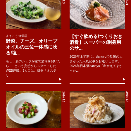
【すぐ飲める!つくりおき
ようこそ!俺酒場
野菜、チーズ、オリーブ
酒肴】スーパーの刺身用
オイルの三位一体感に唸
のサ...
る!塩...
2026年上半期に、dancyuで反響の大
もし、あのシェフが家で酒場を開いた
きかった人気記事をお送りします。
ら......という妄想からスタートした
2026年日本酒dancyu「出会えてよか
WEB連載。3人目は、鎌倉「オステ
った...
リ...
2026.8.3
2026.8.4