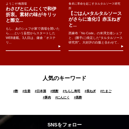
ようこそ!俺酒場
食卓に革命を起こすタルタルソース研究
わさびとにんにくで和伊
所
【ごはん×タルタルソース
折衷。素材の味がキリッ
がさらに進化!】赤玉ねぎ
と際立...
と...
もし、あのシェフが家で酒場を開いた
ら......という妄想からスタートした
西麻布「No Code」の米澤文雄シェフ
WEB連載。3人目は、鎌倉「オステ
と、(勝手に)発足した“タルタルソース
リ...
研究所”。大好評の白飯と合わせて..
人気のキーワード
#
酢
#
生姜
#
日本酒
#
焼酎
#
ちらし寿司
#
長ねぎ
#
たまご
#
豚肉
#
にんにく
#
黒酢
SNSをフォロー