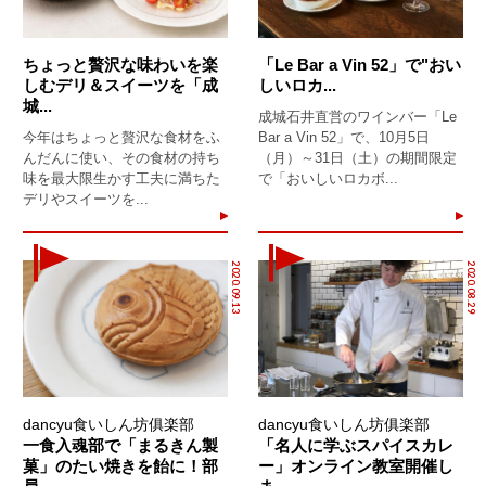
ちょっと贅沢な味わいを楽
「Le Bar a Vin 52」で"おい
しむデリ＆スイーツを「成
しいロカ...
城...
成城石井直営のワインバー「Le
今年はちょっと贅沢な食材をふ
Bar a Vin 52」で、10月5日
んだんに使い、その食材の持ち
（月）～31日（土）の期間限定
味を最大限生かす工夫に満ちた
で「おいしいロカボ...
デリやスイーツを...
2020.09.13
2020.08.29
dancyu食いしん坊俱楽部
dancyu食いしん坊俱楽部
一食入魂部で「まるきん製
「名人に学ぶスパイスカレ
菓」のたい焼きを飴に！部
ー」オンライン教室開催し