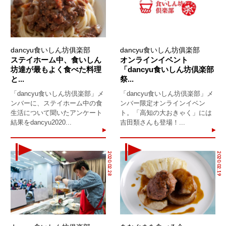
dancyu食いしん坊俱楽部
dancyu食いしん坊俱楽部
ステイホーム中、食いしん
オンラインイベント
坊達が最もよく食べた料理
「dancyu食いしん坊倶楽部
と...
祭...
「dancyu食いしん坊倶楽部」メ
「dancyu食いしん坊倶楽部」メ
ンバーに、ステイホーム中の食
ンバー限定オンラインイベン
生活について聞いたアンケート
ト。「高知の大おきゃく」には
結果をdancyu2020...
吉田類さんも登場！...
2020.02.28
2020.02.19