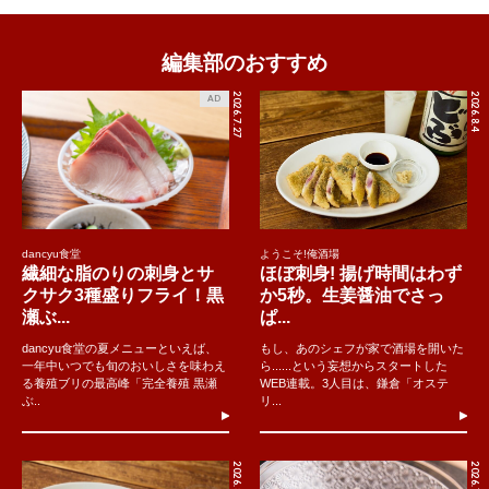
編集部のおすすめ
2026.7.27
2026.8.4
AD
dancyu食堂
ようこそ!俺酒場
繊細な脂のりの刺身とサ
ほぼ刺身! 揚げ時間はわず
クサク3種盛りフライ！黒
か5秒。生姜醤油でさっ
瀬ぶ...
ぱ...
dancyu食堂の夏メニューといえば、
もし、あのシェフが家で酒場を開いた
一年中いつでも旬のおいしさを味わえ
ら......という妄想からスタートした
る養殖ブリの最高峰「完全養殖 黒瀬
WEB連載。3人目は、鎌倉「オステ
ぶ..
リ...
2026.8.5
2026.7.31