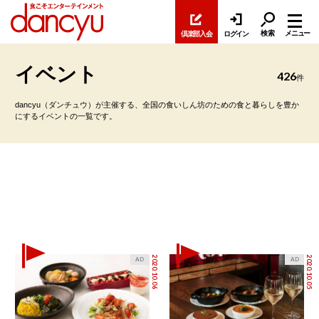
検索
メニュー
倶楽部入会
ログイン
イベント
426
件
dancyu（ダンチュウ）が主催する、全国の食いしん坊のための食と暮らしを豊か
にするイベントの一覧です。
2020.10.06
2020.10.05
AD
AD