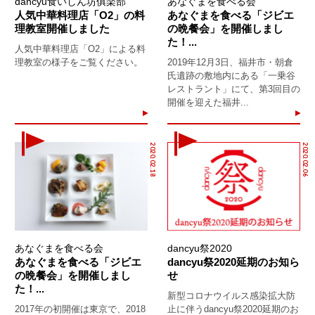
dancyu食いしん坊俱楽部
あなぐまを食べる会
人気中華料理店「O2」の料
あなぐまを食べる「ジビエ
理教室開催しました
の晩餐会」を開催しまし
た！...
人気中華料理店「O2」による料
理教室の様子をご覧ください。
2019年12月3日、福井市・朝倉
氏遺跡の敷地内にある「一乗谷
レストラント」にて、第3回目の
開催を迎えた福井...
2020.02.18
2020.02.06
あなぐまを食べる会
dancyu祭2020
あなぐまを食べる「ジビエ
dancyu祭2020延期のお知ら
の晩餐会」を開催しまし
せ
た！...
新型コロナウイルス感染拡大防
2017年の初開催は東京で、2018
止に伴うdancyu祭2020延期のお