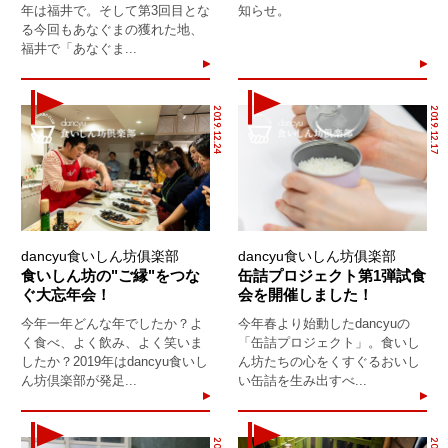
年は福井で。そして第3回目とな
知らせ。
る今回もあなぐまの獲れた地、
福井で「あなぐま...
2019.12.24
2019.12.17
dancyu食いしん坊俱楽部
dancyu食いしん坊俱楽部
食いしん坊の"ご縁"をつな
缶詰プロジェクト第1弾試食
ぐ大忘年会！
会を開催しました！
今年一年どんな年でしたか？よ
今年春より始動したdancyuの
く食べ、よく飲み、よく笑いま
「缶詰プロジェクト」。食いし
したか？2019年はdancyu食いし
ん坊たちの心をくすぐるおいし
ん坊倶楽部が発足...
い缶詰を生み出すべ...