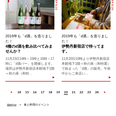
2019.11.22
2019.11.20
2019年も「d酒」を造りまし
2019年も「d酒」を造りまし
た！
た！
4種のd酒を飲み比べてみま
伊勢丹新宿店で待ってま
せんか？
す。
11月23日14時～15時と16時～17
11月20日10時より伊勢丹新宿店
時に「d酒バー」を開催します。
本館地下1階＝粋の座（和特選）
場所は伊勢丹新宿店本館地下1階
で始まった「d酒」の販売。午前
＝粋の座（和特...
中からご来店い...
14
15
16
17
18
19
20
21
22
23
24
dancyu
食と料理のイベント