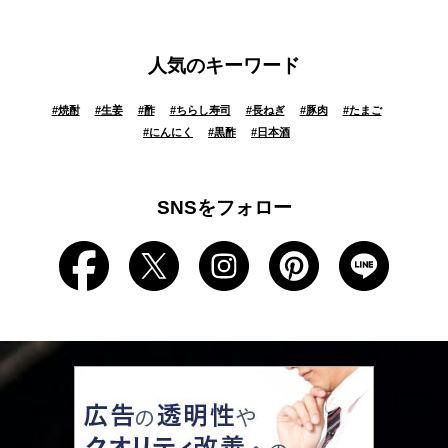
人気のキーワード
#
焼酎
#
生姜
#
酢
#
ちらし寿司
#
長ねぎ
#
豚肉
#
たまご
#
にんにく
#
黒酢
#
日本酒
SNSをフォロー