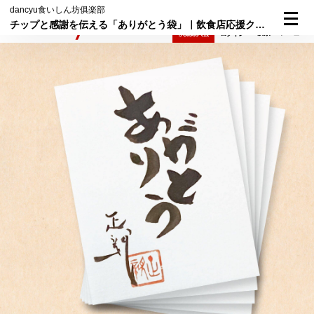
dancyu食いしん坊俱楽部
チップと感謝を伝える「ありがとう袋」｜飲食店応援クラウドファンディング
検索
メニュー
倶楽部入会
ログイン