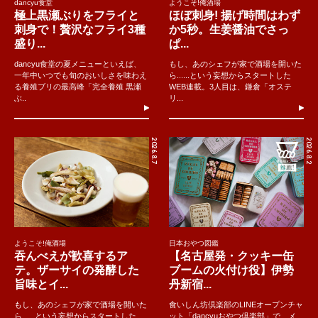
dancyu食堂
ようこそ!俺酒場
極上黒瀬ぶりをフライと
ほぼ刺身! 揚げ時間はわず
刺身で！贅沢なフライ3種
か5秒。生姜醤油でさっ
盛り...
ぱ...
dancyu食堂の夏メニューといえば、
もし、あのシェフが家で酒場を開いた
一年中いつでも旬のおいしさを味わえ
ら......という妄想からスタートした
る養殖ブリの最高峰「完全養殖 黒瀬
WEB連載。3人目は、鎌倉「オステ
ぶ..
リ...
2026.8.7
2026.8.2
ようこそ!俺酒場
日本おやつ図鑑
吞んべえが歓喜するア
【名古屋発・クッキー缶
テ。ザーサイの発酵した
ブームの火付け役】伊勢
旨味とイ...
丹新宿...
もし、あのシェフが家で酒場を開いた
食いしん坊倶楽部のLINEオープンチャ
ら......という妄想からスタートした
ット「dancyuおやつ倶楽部」で、メ