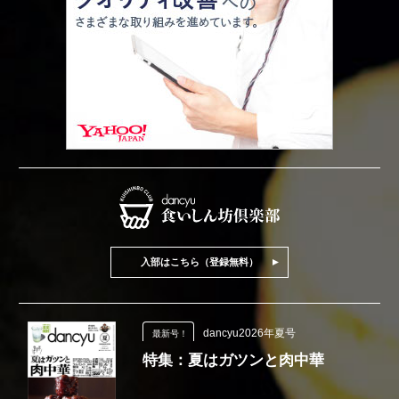
入部はこちら（登録無料）
dancyu2026年夏号
最新号！
特集：夏はガツンと肉中華