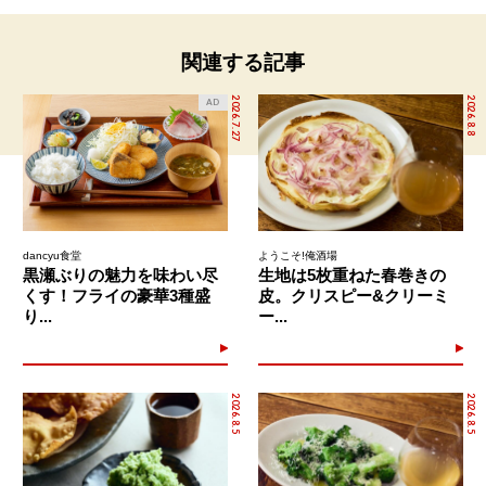
関連する記事
2026.7.27
2026.8.8
AD
dancyu食堂
ようこそ!俺酒場
黒瀬ぶりの魅力を味わい尽
生地は5枚重ねた春巻きの
くす！フライの豪華3種盛
皮。クリスピー&クリーミ
り...
ー...
2026.8.5
2026.8.5