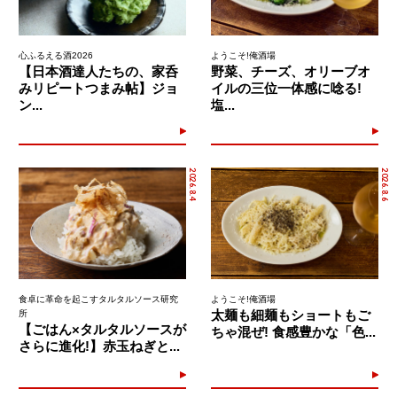
心ふるえる酒2026
ようこそ!俺酒場
【日本酒達人たちの、家呑
野菜、チーズ、オリーブオ
みリピートつまみ帖】ジョ
イルの三位一体感に唸る!
ン...
塩...
2026.8.4
2026.8.6
食卓に革命を起こすタルタルソース研究
ようこそ!俺酒場
太麺も細麺もショートもご
所
【ごはん×タルタルソースが
ちゃ混ぜ! 食感豊かな「色...
さらに進化!】赤玉ねぎと...