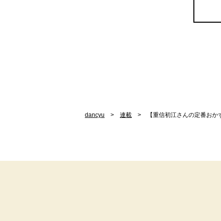
dancyu
連載
【重信初江さんの定番おか