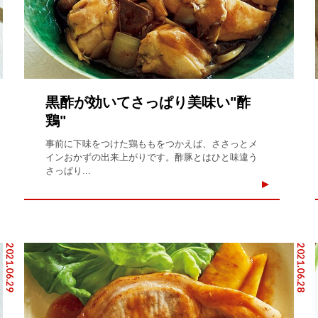
黒酢が効いてさっぱり美味い"酢
鶏"
事前に下味をつけた鶏ももをつかえば、ささっとメ
インおかずの出来上がりです。酢豚とはひと味違う
さっぱり...
2021.06.29
2021.06.28