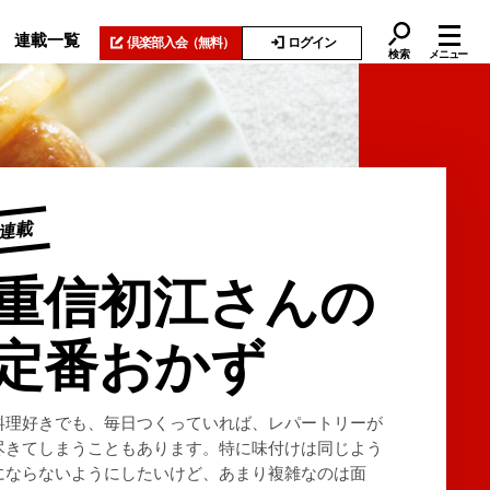
連載一覧
倶楽部入会
（無料）
ログイン
検索
メニュー
連載
重信初江さんの
定番おかず
料理好きでも、毎日つくっていれば、レパートリーが
尽きてしまうこともあります。特に味付けは同じよう
にならないようにしたいけど、あまり複雑なのは面