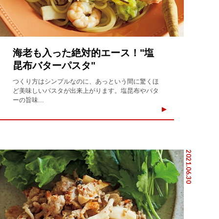
海老も入った絶対的エース！"塩
昆布バターパスタ"
つくり方はシンプルなのに、あっという間に驚くほ
ど美味しいパスタが出来上がります。塩昆布やバタ
ーの旨味...
2021.06.30