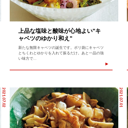
上品な塩味と酸味が心地よい"キ
ャベツのゆかり和え"
新たな無限キャベツの誕生です。ポリ袋にキャベツ
とちくわとゆかりを入れて振るだけ。あと一品の強
い味方で...
2021.07.02
2021.07.01