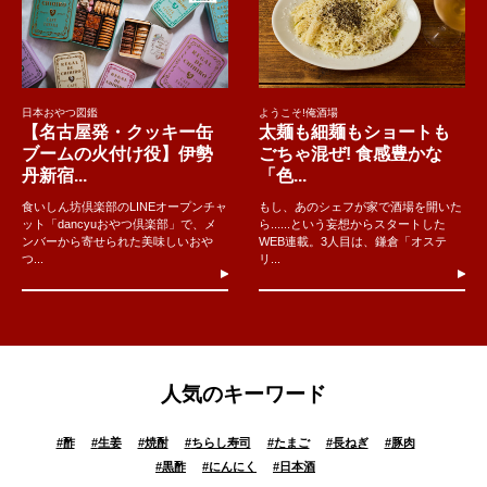
日本おやつ図鑑
ようこそ!俺酒場
【名古屋発・クッキー缶
太麺も細麺もショートも
ブームの火付け役】伊勢
ごちゃ混ぜ! 食感豊かな
丹新宿...
「色...
食いしん坊倶楽部のLINEオープンチャ
もし、あのシェフが家で酒場を開いた
ット「dancyuおやつ倶楽部」で、メ
ら......という妄想からスタートした
ンバーから寄せられた美味しいおや
WEB連載。3人目は、鎌倉「オステ
つ...
リ...
人気のキーワード
#
酢
#
生姜
#
焼酎
#
ちらし寿司
#
たまご
#
長ねぎ
#
豚肉
#
黒酢
#
にんにく
#
日本酒