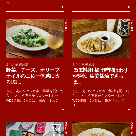
ぶ..
2026.8.5
2026.8.4
ようこそ!俺酒場
ようこそ!俺酒場
野菜、チーズ、オリーブ
ほぼ刺身! 揚げ時間はわず
オイルの三位一体感に唸
か5秒。生姜醤油でさっ
る!塩...
ぱ...
もし、あのシェフが家で酒場を開いた
もし、あのシェフが家で酒場を開いた
ら......という妄想からスタートした
ら......という妄想からスタートした
WEB連載。3人目は、鎌倉「オステ
WEB連載。3人目は、鎌倉「オステ
リ...
リ...
2026.8.2
2026.8.6