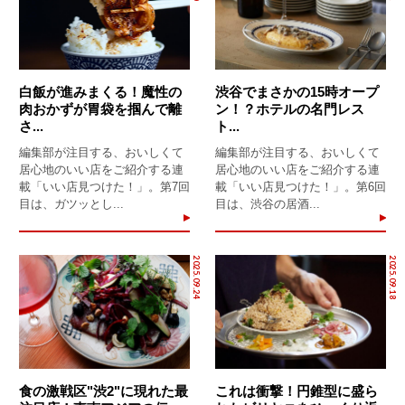
白飯が進みまくる！魔性の
渋谷でまさかの15時オープ
肉おかずが胃袋を掴んで離
ン！？ホテルの名門レス
さ...
ト...
編集部が注目する、おいしくて
編集部が注目する、おいしくて
居心地のいい店をご紹介する連
居心地のいい店をご紹介する連
載「いい店見つけた！」。第7回
載「いい店見つけた！」。第6回
目は、ガツッとし...
目は、渋谷の居酒...
2025.09.24
2025.09.18
食の激戦区"渋2"に現れた最
これは衝撃！円錐型に盛ら