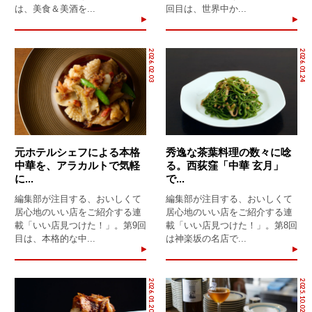
は、美食＆美酒を...
回目は、世界中か...
2026.02.03
2026.01.24
元ホテルシェフによる本格
秀逸な茶葉料理の数々に唸
中華を、アラカルトで気軽
る。西荻窪「中華 玄月」
に...
で...
編集部が注目する、おいしくて
編集部が注目する、おいしくて
居心地のいい店をご紹介する連
居心地のいい店をご紹介する連
載「いい店見つけた！」。第9回
載「いい店見つけた！」。第8回
目は、本格的な中...
は神楽坂の名店で...
2026.01.20
2025.10.02