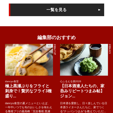
一覧を見る
編集部のおすすめ
2026.7.27
2026.8.5
AD
dancyu食堂
心ふるえる酒2026
極上黒瀬ぶりをフライと
【日本酒達人たちの、家
刺身で！贅沢なフライ3種
呑みリピートつまみ帖】
盛り...
ジョン...
dancyu食堂の夏メニューといえば、
日本酒を愛飲し、日々楽しんでいる日
一年中いつでも旬のおいしさを味わえ
本酒ライターさんたちに、家でつく
る養殖ブリの最高峰「完全養殖 黒瀬
る“テッパンつまみ”を教えていただ...