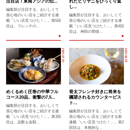
注目店！東南アジアの伝...
れたビリヤニをひっくり返
し...
編集部が注目する、おいしくて
居心地のいい店をご紹介する連
編集部が注目する、おいしくて
載「いい店見つけた！」。第5回
居心地のいい店をご紹介する連
目は、フレンチの...
載「いい店見つけた！」。第4回
目は、神田の間借...
2025.07.03
2025.06.05
めくるめく圧巻の中華フル
骨太フレンチ好きに将来を
コース20品、衝撃の7,5...
嘱望されるカウンタービス
ト...
編集部が注目する、おいしくて
居心地のいい店をご紹介する連
編集部が注目する、おいしくて
載「いい店見つけた！」。第3回
居心地のいい店をご紹介する新
目は、品数も金額...
連載「いい店見つけた！」。第2
回目は、本格的な...