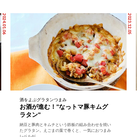
2024.01.06
2023.12.05
酒をよぶグラタンつまみ
お酒が進む！"なっトマ豚キムグ
ラタン"
納豆と豚肉とキムチという鉄板の組み合わせを焼い
たグラタン。えごまの葉で巻くと、一気におつまみ
レベルが...