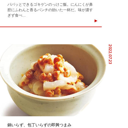
パパッとできるゴキゲンのっけご飯。にんにくが鼻
腔にふわんと香るパンチの効いた一杯だ。味が濃す
ぎず食べ...
2022.07.23
鍋いらず、包丁いらずの即興つまみ