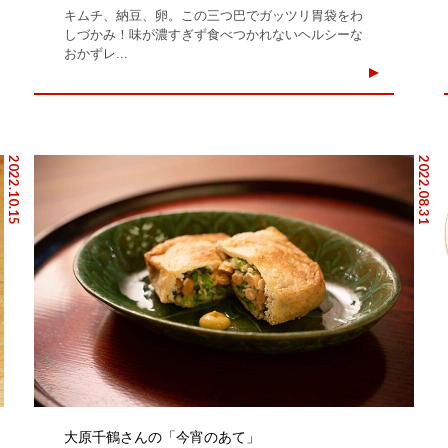
キムチ、納豆、卵。この三つ巴でガッツリ胃袋をわ
しづかみ！味が濃すぎず食べつかれないヘルシーな
おかずレ...
2022.10.15
2022.08.31
大原千鶴さんの「今宵のあて」