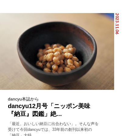
2023.11.06
dancyu本誌から
dancyu12月号「ニッポン美味
『納豆』図鑑」絶...
「最近、おいしい納豆に出合わない」。そんな声を
受けて今回dancyuでは、33年前の創刊以来初の
「納豆」大特...