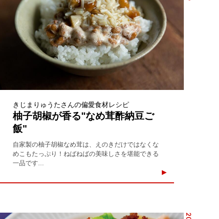
きじまりゅうたさんの偏愛食材レシピ
柚子胡椒が香る"なめ茸酢納豆ご
飯"
自家製の柚子胡椒なめ茸は、えのきだけではなくな
めこもたっぷり！ねばねばの美味しさを堪能できる
一品です...