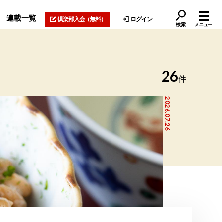
連載一覧
倶楽部入会
（無料）
ログイン
検索
メニュー
26
件
2026.07.26