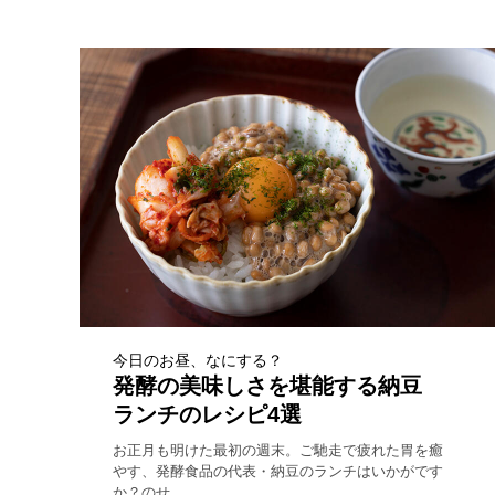
今日のお昼、なにする？
発酵の美味しさを堪能する納豆
ランチのレシピ4選
お正月も明けた最初の週末。ご馳走で疲れた胃を癒
やす、発酵食品の代表・納豆のランチはいかがです
か？のせ...