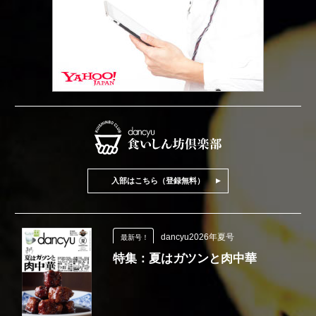
入部はこちら（登録無料）
dancyu2026年夏号
最新号！
特集：夏はガツンと肉中華