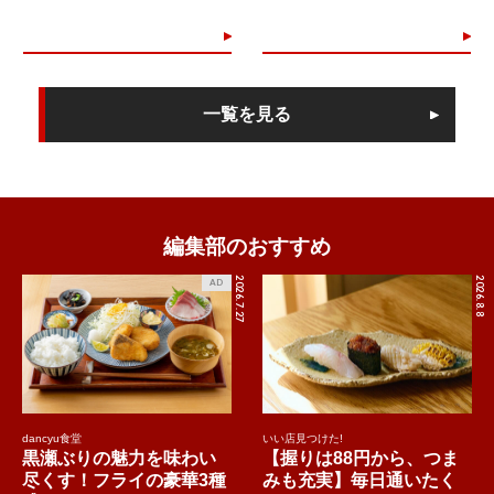
一覧を見る
編集部のおすすめ
2026.7.27
2026.8.8
AD
dancyu食堂
いい店見つけた!
黒瀬ぶりの魅力を味わい
【握りは88円から、つま
尽くす！フライの豪華3種
みも充実】毎日通いたく