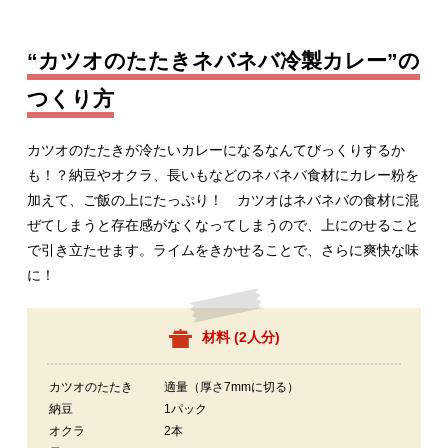
“カツオのたたきネバネバ冷製カレー”の
つくり方
カツオのたたきが冷たいカレーになるなんてびっくりするか
も！？納豆やオクラ、長いもなどのネバネバ食材にカレー粉を
加えて、ご飯の上にたっぷり！ カツオはネバネバの食材に混
ぜてしまうと存在感がなくなってしまうので、上にのせること
で引き立たせます。ライムをきかせることで、さらに爽快な味
に！
材料 (
2人分
)
カツオのたたき
適量（厚さ7mmに切る）
納豆
1パック
オクラ
2本