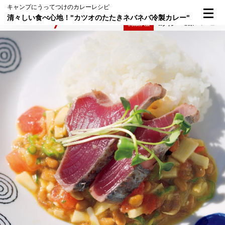
キャンプにうってつけのカレーレシピ
清々しい食べ心地！"カツオのたたきネバネバ冷製カレー"
検索
メニュー
倶楽部入会
ログイン