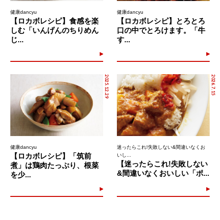
健康dancyu
健康dancyu
【ロカボレシピ】食感を楽
【ロカボレシピ】とろとろ
しむ「いんげんのちりめん
口の中でとろけます。「牛
じ...
す...
2025.12.29
2026.7.15
健康dancyu
迷ったらこれ!失敗しない&間違いなくお
【ロカボレシピ】「筑前
いし...
【迷ったらこれ!失敗しない
煮」は鶏肉たっぷり、根菜
&間違いなくおいしい「ポ...
を少...