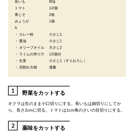
長いも
80g
トマト
1/2個
青じそ
2枚
みょうが
1個
A
・ カレー粉
小さじ1
・ 醤油
小さじ1
・ オリーブオイル
大さじ2
・ ライムの搾り汁
1/2個分
・ 生姜
小さじ1（すりおろし）
・ 貝割れ大根
適量
1
野菜をカットする
オクラは生のまま小口切りにする。長いもは細切りにしてか
ら、長さ2cmに切る。トマトは1cm角のさいの目切りにする。
2
薬味をカットする