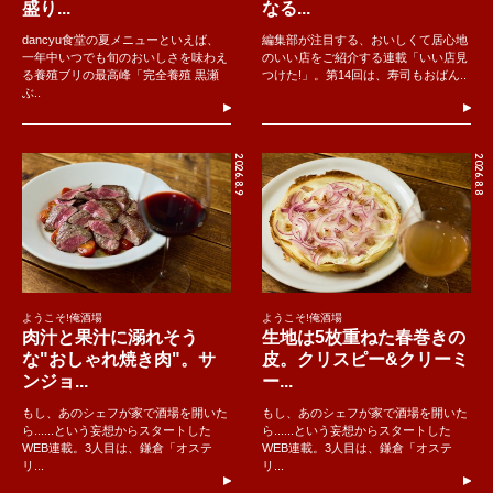
盛り...
なる...
dancyu食堂の夏メニューといえば、
編集部が注目する、おいしくて居心地
一年中いつでも旬のおいしさを味わえ
のいい店をご紹介する連載「いい店見
る養殖ブリの最高峰「完全養殖 黒瀬
つけた!」。第14回は、寿司もおばん..
ぶ..
2026.8.9
2026.8.8
ようこそ!俺酒場
ようこそ!俺酒場
肉汁と果汁に溺れそう
生地は5枚重ねた春巻きの
な"おしゃれ焼き肉"。サ
皮。クリスピー&クリーミ
ンジョ...
ー...
もし、あのシェフが家で酒場を開いた
もし、あのシェフが家で酒場を開いた
ら......という妄想からスタートした
ら......という妄想からスタートした
WEB連載。3人目は、鎌倉「オステ
WEB連載。3人目は、鎌倉「オステ
リ...
リ...