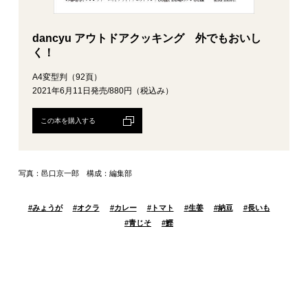
dancyu アウトドアクッキング 外でもおいし
く！
A4変型判（92頁）
2021年6月11日発売/880円（税込み）
この本を購入する
写真：邑口京一郎 構成：編集部
#
みょうが
#
オクラ
#
カレー
#
トマト
#
生姜
#
納豆
#
長いも
#
青じそ
#
鰹