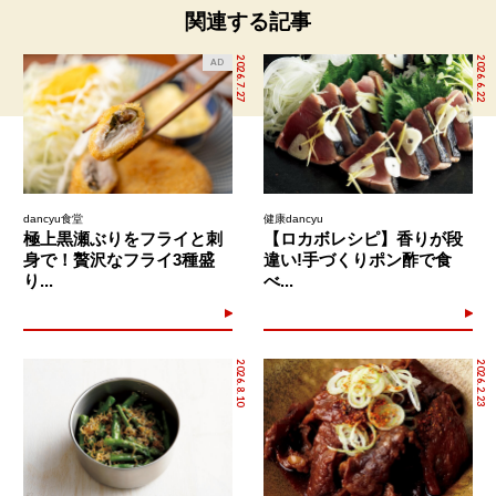
関連する記事
2026.7.27
2026.6.22
AD
dancyu食堂
健康dancyu
極上黒瀬ぶりをフライと刺
【ロカボレシピ】香りが段
身で！贅沢なフライ3種盛
違い!手づくりポン酢で食
り...
べ...
2026.8.10
2026.2.23