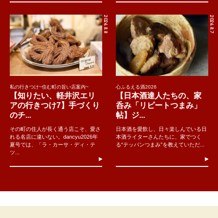
2026.8.8
2026.8.7
私の行きつけ~住む町の旨い店案内~
心ふるえる酒2026
【知りたい、軽井沢エリ
【日本酒達人たちの、家
アの行きつけ7】手づくり
呑み「リピートつまみ」
のチ...
帖】ジ...
その町の住人が長く通う店こそ、愛さ
日本酒を愛飲し、日々楽しんでいる日
れる名店に違いない。dancyu2026年
本酒ライターさんたちに、家でつく
夏号では、「ラ・カーサ・ディ・テ
る“テッパンつまみ”を教えていただ...
ツ...