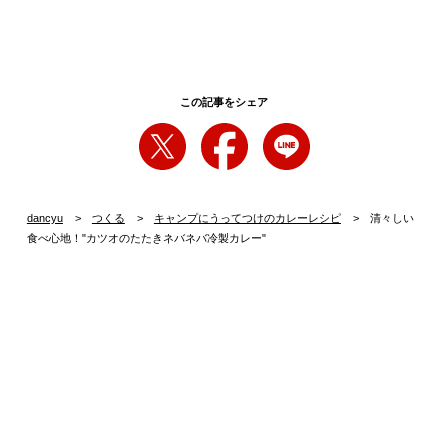
この記事をシェア
dancyu
つくる
キャンプにうってつけのカレーレシピ
清々しい
食べ心地！"カツオのたたきネバネバ冷製カレー"