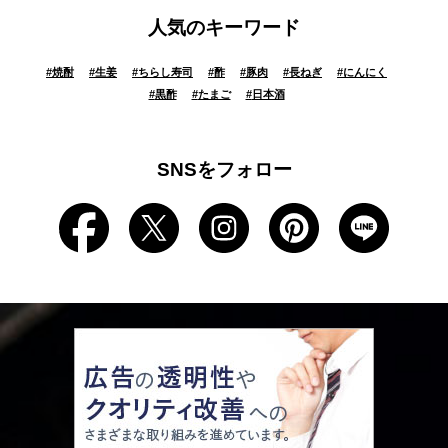
人気のキーワード
#
焼酎
#
生姜
#
ちらし寿司
#
酢
#
豚肉
#
長ねぎ
#
にんにく
#
黒酢
#
たまご
#
日本酒
SNSをフォロー