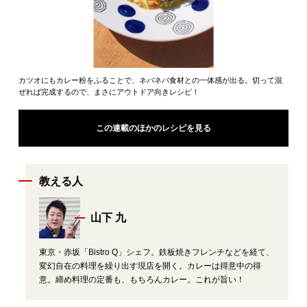
カツオにもカレー粉をふることで、ネバネバ食材との一体感が出る。切って混
ぜれば完成するので、まさにアウトドア向きレシピ！
この連載のほかのレシピを見る
教える人
山下 九
東京・赤坂「Bistro Q」シェフ。鉄板焼きフレンチなどを経て、
変幻自在の料理を繰り出す現店を開く。カレーは得意中の得
意。締め料理の定番も、もちろんカレー。これが旨い！