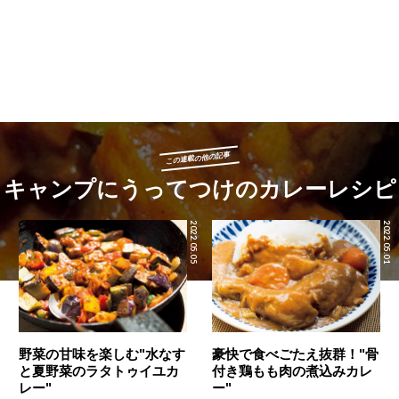
この連載の他の記事
キャンプにうってつけのカレーレシピ
2022.05.05
2022.05.01
野菜の甘味を楽しむ"水なす
豪快で食べごたえ抜群！"骨
と夏野菜のラタトゥイユカ
付き鶏もも肉の煮込みカレ
レー"
ー"