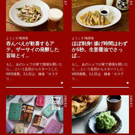
ようこそ!俺酒場
ようこそ!俺酒場
吞んべえが歓喜するア
ほぼ刺身! 揚げ時間はわず
テ。ザーサイの発酵した
か5秒。生姜醤油でさっ
旨味とイ...
ぱ...
もし、あのシェフが家で酒場を開いた
もし、あのシェフが家で酒場を開いた
ら......という妄想からスタートした
ら......という妄想からスタートした
WEB連載。3人目は、鎌倉「オステ
WEB連載。3人目は、鎌倉「オステ
リ...
リ...
2026.8.2
2026.8.5