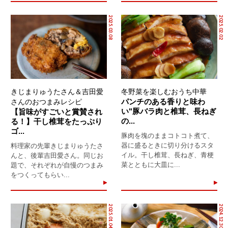
2025.03.08
2025.02.02
きじまりゅうたさん＆吉田愛
冬野菜を楽しむおうち中華
パンチのある香りと味わ
さんのおつまみレシピ
い"豚バラ肉と椎茸、長ねぎ
【旨味がすごいと賞賛され
の...
る！】干し椎茸をたっぷり
ゴ...
豚肉を塊のままコトコト煮て、
器に盛るときに切り分けるスタ
料理家の先輩きじまりゅうたさ
イル。干し椎茸、長ねぎ、青梗
んと、後輩吉田愛さん。同じお
菜とともに大皿に...
題で、それぞれが自慢のつまみ
をつくってもらい...
2025.01.04
2024.12.30