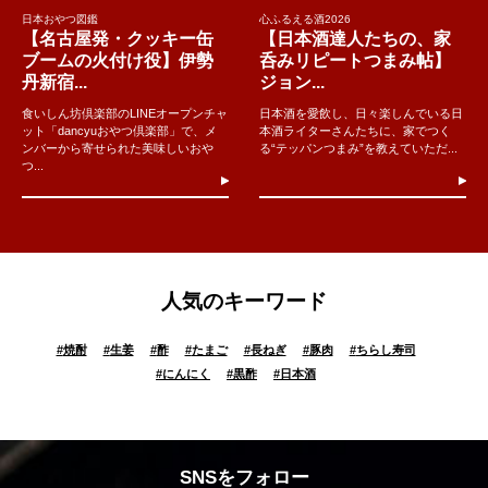
日本おやつ図鑑
心ふるえる酒2026
【名古屋発・クッキー缶
【日本酒達人たちの、家
ブームの火付け役】伊勢
呑みリピートつまみ帖】
丹新宿...
ジョン...
食いしん坊倶楽部のLINEオープンチャ
日本酒を愛飲し、日々楽しんでいる日
ット「dancyuおやつ倶楽部」で、メ
本酒ライターさんたちに、家でつく
ンバーから寄せられた美味しいおや
る“テッパンつまみ”を教えていただ...
つ...
人気のキーワード
#
焼酎
#
生姜
#
酢
#
たまご
#
長ねぎ
#
豚肉
#
ちらし寿司
#
にんにく
#
黒酢
#
日本酒
SNSをフォロー