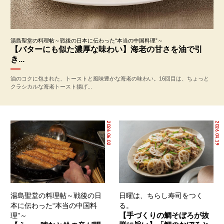
湯島聖堂の料理帖～戦後の日本に伝わった“本当の中国料理”～
【バターにも似た濃厚な味わい】海老の甘さを油で引
き...
油のコクに包まれた、トーストと風味豊かな海老の味わい。16回目は、ちょっと
クラシカルな海老トースト揚げ...
2026.06.02
2026.04.19
湯島聖堂の料理帖～戦後の日
日曜は、ちらし寿司をつく
本に伝わった“本当の中国料
る。
【手づくりの鯛そぼろが抜
理”～