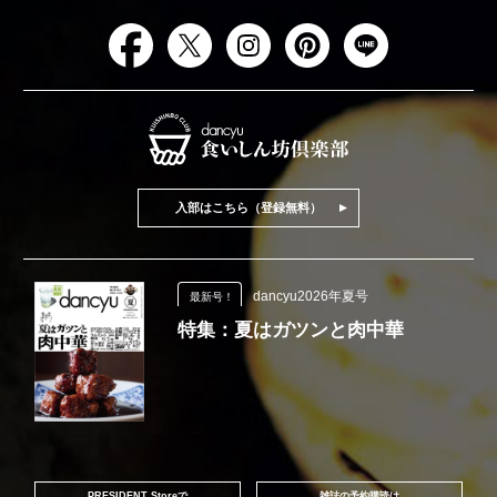
入部はこちら（登録無料）
dancyu2026年夏号
最新号！
特集：夏はガツンと肉中華
PRESIDENT Storeで
雑誌の予約購読は