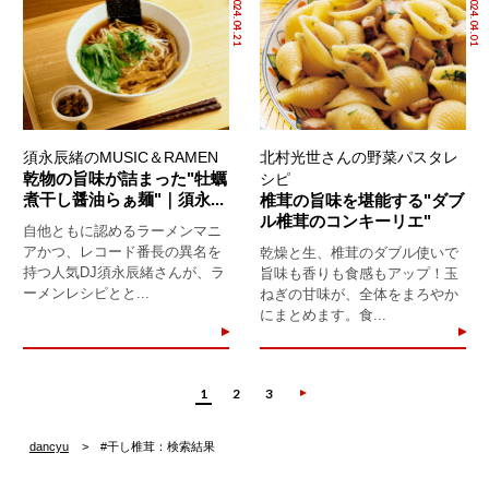
2024.04.21
2024.04.01
須永辰緒のMUSIC＆RAMEN
北村光世さんの野菜パスタレ
乾物の旨味が詰まった"牡蠣
シピ
煮干し醤油らぁ麺"｜須永...
椎茸の旨味を堪能する"ダブ
ル椎茸のコンキーリエ"
自他ともに認めるラーメンマニ
アかつ、レコード番長の異名を
乾燥と生、椎茸のダブル使いで
持つ人気DJ須永辰緒さんが、ラ
旨味も香りも食感もアップ！玉
ーメンレシピとと...
ねぎの甘味が、全体をまろやか
にまとめます。食...
1
2
3
dancyu
#干し椎茸：検索結果