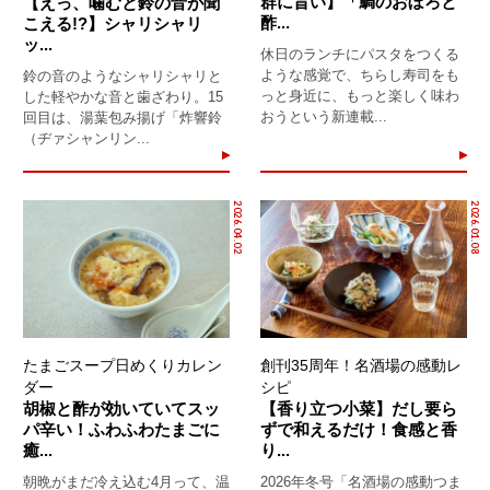
群に旨い】「鯛のおぼろと
【えっ、噛むと鈴の音が聞
酢...
こえる!?】シャリシャリ
ッ...
休日のランチにパスタをつくる
ような感覚で、ちらし寿司をも
鈴の音のようなシャリシャリと
っと身近に、もっと楽しく味わ
した軽やかな音と歯ざわり。15
おうという新連載...
回目は、湯葉包み揚げ「炸響鈴
（ヂァシャンリン...
2026.04.02
2026.01.08
たまごスープ日めくりカレン
創刊35周年！名酒場の感動レ
ダー
シピ
胡椒と酢が効いていてスッ
【香り立つ小菜】だし要ら
パ辛い！ふわふわたまごに
ずで和えるだけ！食感と香
癒...
り...
朝晩がまだ冷え込む4月って、温
2026年冬号「名酒場の感動つま