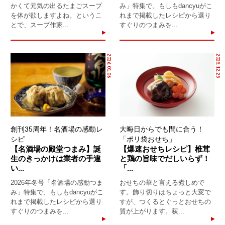
かくて元気の出るたまごスープ
み」特集で、もしもdancyuがこ
を体が欲しますよね。というこ
れまで掲載したレシピから選り
とで、スープ作家...
すぐりのつまみを...
2026.01.06
2025.12.25
創刊35周年！名酒場の感動レ
大晦日からでも間に合う！
シピ
「ポリ袋おせち」
【名酒場の殿堂つまみ】誕
【爆速おせちレシピ】椎茸
生のきっかけは業者の手違
と鶏の旨味でだしいらず！
い...
「...
2026年冬号「名酒場の感動つま
おせちの華と言える煮しめで
み」特集で、もしもdancyuがこ
す。飾り切りはちょっと大変で
れまで掲載したレシピから選り
すが、つくるとぐっとおせちの
すぐりのつまみを...
質が上がります。荻...