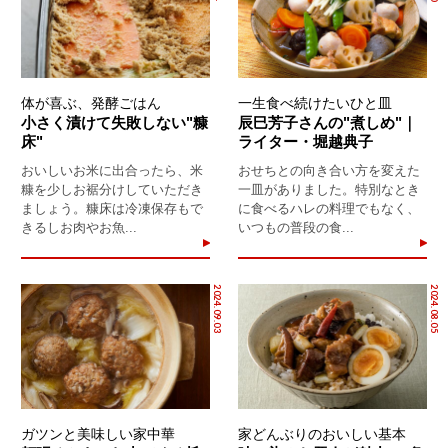
体が喜ぶ、発酵ごはん
一生食べ続けたいひと皿
小さく漬けて失敗しない"糠
辰巳芳子さんの"煮しめ"｜
床"
ライター・堀越典子
おいしいお米に出合ったら、米
おせちとの向き合い方を変えた
糠を少しお裾分けしていただき
一皿がありました。特別なとき
ましょう。糠床は冷凍保存もで
に食べるハレの料理でもなく、
きるしお肉やお魚...
いつもの普段の食...
2024.09.03
2024.08.05
ガツンと美味しい家中華
家どんぶりのおいしい基本