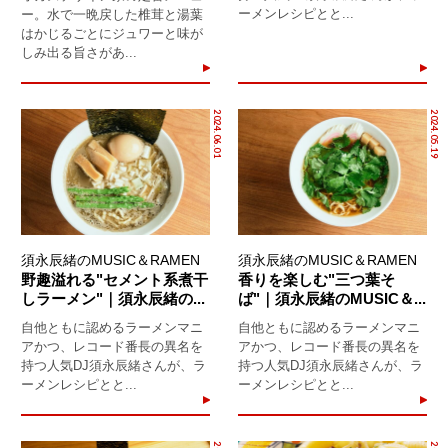
ーメンレシピとと...
ー。水で一晩戻した椎茸と湯葉
はかじるごとにジュワーと味が
しみ出る旨さがあ...
2024.06.01
2024.05.19
須永辰緒のMUSIC＆RAMEN
須永辰緒のMUSIC＆RAMEN
野趣溢れる"セメント系煮干
香りを楽しむ"三つ葉そ
しラーメン"｜須永辰緒の...
ば"｜須永辰緒のMUSIC＆...
自他ともに認めるラーメンマニ
自他ともに認めるラーメンマニ
アかつ、レコード番長の異名を
アかつ、レコード番長の異名を
持つ人気DJ須永辰緒さんが、ラ
持つ人気DJ須永辰緒さんが、ラ
ーメンレシピとと...
ーメンレシピとと...