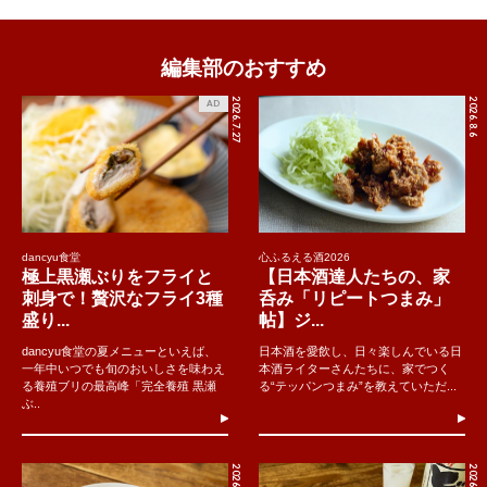
編集部のおすすめ
2026.7.27
2026.8.6
AD
dancyu食堂
心ふるえる酒2026
極上黒瀬ぶりをフライと
【日本酒達人たちの、家
刺身で！贅沢なフライ3種
呑み「リピートつまみ」
盛り...
帖】ジ...
dancyu食堂の夏メニューといえば、
日本酒を愛飲し、日々楽しんでいる日
一年中いつでも旬のおいしさを味わえ
本酒ライターさんたちに、家でつく
る養殖ブリの最高峰「完全養殖 黒瀬
る“テッパンつまみ”を教えていただ...
ぶ..
2026.8.7
2026.8.4