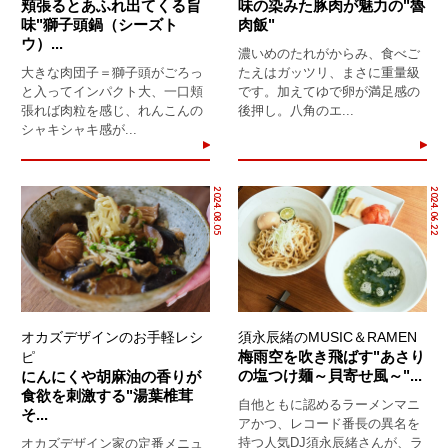
頬張るとあふれ出てくる旨
味の染みた豚肉が魅力の"魯
味"獅子頭鍋（シーズト
肉飯"
ウ）...
濃いめのたれがからみ、食べご
大きな肉団子＝獅子頭がごろっ
たえはガッツリ、まさに重量級
と入ってインパクト大、一口頬
です。加えてゆで卵が満足感の
張れば肉粒を感じ、れんこんの
後押し。八角のエ...
シャキシャキ感が...
2024.08.05
2024.06.22
オカズデザインのお手軽レシ
須永辰緒のMUSIC＆RAMEN
梅雨空を吹き飛ばす"あさり
ピ
の塩つけ麺～貝寄せ風～"...
にんにくや胡麻油の香りが
食欲を刺激する"湯葉椎茸
自他ともに認めるラーメンマニ
そ...
アかつ、レコード番長の異名を
持つ人気DJ須永辰緒さんが、ラ
オカズデザイン家の定番メニュ