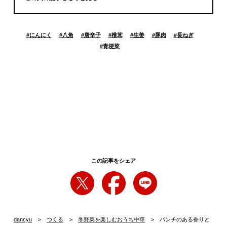
#
にんにく
#
八角
#
唐辛子
#
椎茸
#
生姜
#
豚肉
#
長ねぎ
#
青梗菜
この記事をシェア
dancyu
つくる
冬野菜を楽しむおうち中華
パンチのある香りと