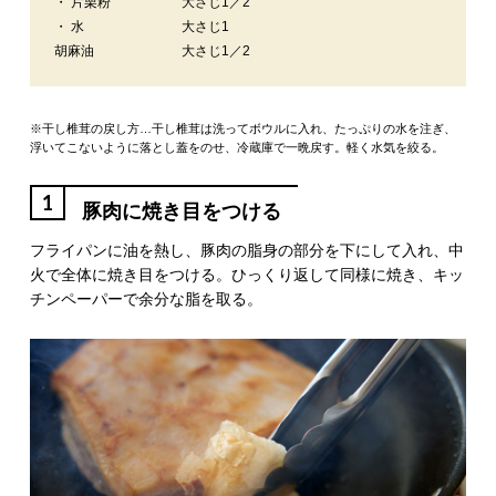
・ 片栗粉
大さじ1／2
・ 水
大さじ1
胡麻油
大さじ1／2
※干し椎茸の戻し方…干し椎茸は洗ってボウルに入れ、たっぷりの水を注ぎ、
浮いてこないように落とし蓋をのせ、冷蔵庫で一晩戻す。軽く水気を絞る。
1
豚肉に焼き目をつける
フライパンに油を熱し、豚肉の脂身の部分を下にして入れ、中
火で全体に焼き目をつける。ひっくり返して同様に焼き、キッ
チンペーパーで余分な脂を取る。