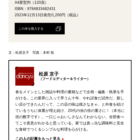
A4変型判（120頁）
ISBN：9784833482431
2023年12月13日発売/1,200円（税込）
この本を購入する
文：松原京子 写真：木村 拓
松原 京子
（フードエディター＆ライター）
食をメインとした雑誌や料理の書籍などで企画・編集・執筆を手
がける。この業界に入って早うん十年、やれ試食だ試作だ、新し
い店ができたんだって、この店の味は残さなきゃ、と外食を続け
ているうちに体重が増え続け、20代の頃の倍の重さに！（本当に
倍の数字です）。一口じゃおいしさなんてわからない、全部食べ
てこそ真意がわかると思っている。家では真っ当な調味料と安全
な食材でつくるシンプルな料理を心がける。
この人の記事をもっと見る