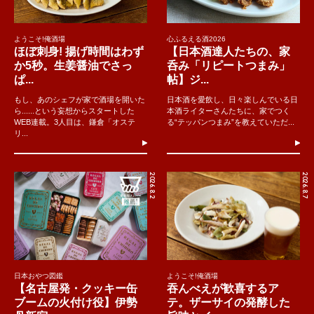
ようこそ!俺酒場
心ふるえる酒2026
ほぼ刺身! 揚げ時間はわず
【日本酒達人たちの、家
か5秒。生姜醤油でさっ
呑み「リピートつまみ」
ぱ...
帖】ジ...
もし、あのシェフが家で酒場を開いた
日本酒を愛飲し、日々楽しんでいる日
ら......という妄想からスタートした
本酒ライターさんたちに、家でつく
WEB連載。3人目は、鎌倉「オステ
る“テッパンつまみ”を教えていただ...
リ...
2026.8.2
2026.8.7
日本おやつ図鑑
ようこそ!俺酒場
【名古屋発・クッキー缶
吞んべえが歓喜するア
ブームの火付け役】伊勢
テ。ザーサイの発酵した