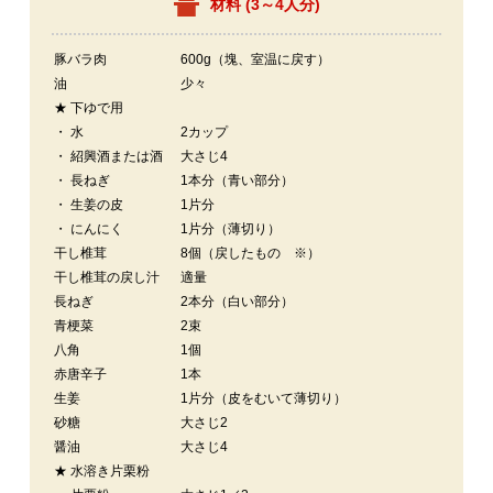
材料 (
3～4人分
)
豚バラ肉
600g（塊、室温に戻す）
油
少々
★ 下ゆで用
・ 水
2カップ
・ 紹興酒または酒
大さじ4
・ 長ねぎ
1本分（青い部分）
・ 生姜の皮
1片分
・ にんにく
1片分（薄切り）
干し椎茸
8個（戻したもの ※）
干し椎茸の戻し汁
適量
長ねぎ
2本分（白い部分）
青梗菜
2束
八角
1個
赤唐辛子
1本
生姜
1片分（皮をむいて薄切り）
砂糖
大さじ2
醤油
大さじ4
★ 水溶き片栗粉