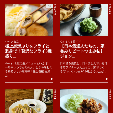
2026.7.27
2026.8.5
AD
dancyu食堂
心ふるえる酒2026
極上黒瀬ぶりをフライと
【日本酒達人たちの、家
刺身で！贅沢なフライ3種
呑みリピートつまみ帖】
盛り...
ジョン...
dancyu食堂の夏メニューといえば、
日本酒を愛飲し、日々楽しんでいる日
一年中いつでも旬のおいしさを味わえ
本酒ライターさんたちに、家でつく
る養殖ブリの最高峰「完全養殖 黒瀬
る“テッパンつまみ”を教えていただ...
ぶ..
2026.8.4
2026.8.6