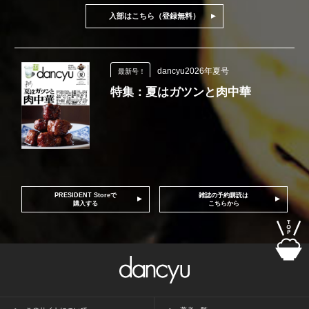
入部はこちら（登録無料）
dancyu2026年夏号
最新号！
特集：夏はガツンと肉中華
PRESIDENT Storeで
雑誌の予約購読は
購入する
こちらから