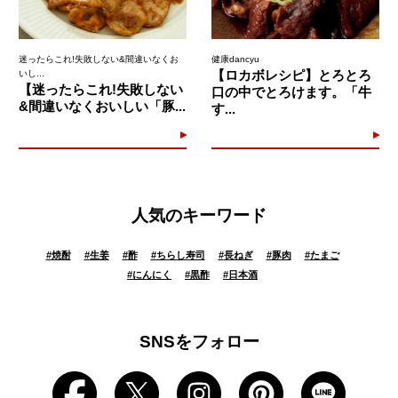
迷ったらこれ!失敗しない&間違いなくお
健康dancyu
【ロカボレシピ】とろとろ
いし...
【迷ったらこれ!失敗しない
口の中でとろけます。「牛
&間違いなくおいしい「豚...
す...
人気のキーワード
#
焼酎
#
生姜
#
酢
#
ちらし寿司
#
長ねぎ
#
豚肉
#
たまご
#
にんにく
#
黒酢
#
日本酒
SNSをフォロー