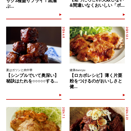
サク3種盛りフライ！黒瀬
&間違いなくおいしい「ポ...
ぶ...
2026.6.8
2025.12.1
夏はガツンと肉中華
健康dancyu
【シンプルでいて奥深い】
【ロカボレシピ】薄く片栗
秘訣はたれを○○○○○する...
粉をつけるのがおいしさと
健...
2026.7.1
2026.2.23