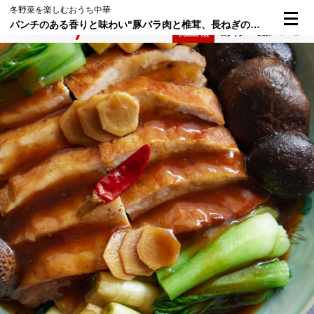
冬野菜を楽しむおうち中華
パンチのある香りと味わい"豚バラ肉と椎茸、長ねぎの八角醤油煮"
検索
メニュー
倶楽部入会
ログイン