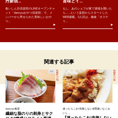
丹新宿...
旨味とイ...
食いしん坊倶楽部のLINEオープンチャ
もし、あのシェフが家で酒場を開いた
ット「dancyuおやつ倶楽部」で、メ
ら......という妄想からスタートした
ンバーから寄せられた美味しいおや
WEB連載。3人目は、鎌倉「オステ
つ...
リ...
関連する記事
2026.7.27
2026.7.15
AD
dancyu食堂
迷ったらこれ!失敗しない&間違いなくお
繊細な脂のりの刺身とサク
いし...
【迷ったらこれ!失敗しない