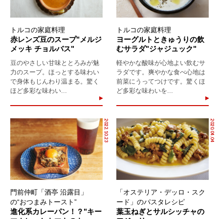
トルコの家庭料理
トルコの家庭料理
赤レンズ豆のスープ"メルジ
ヨーグルトときゅうりの飲
メッキ チョルバス"
むサラダ"ジャジュック"
豆のやさしい甘味ととろみが魅
軽やかな酸味が心地よい飲むサ
力のスープ。ほっとする味わい
ラダです。爽やかな食べ心地は
で身体もじんわり温まる。驚く
前菜にうってつけです。驚くほ
ほど多彩な味わい...
ど多彩な味わいを...
2022.10.23
2020.04.04
門前仲町「酒亭 沿露目」
「オステリア・デッロ・スク
の“おつまみトースト”
ード」のパスタレシピ
進化系カレーパン！？"キー
葉玉ねぎとサルシッチャの