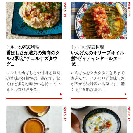
2023.04.25
2023.04.24
トルコの家庭料理
トルコの家庭料理
香ばしさが魅力の鶏肉のク
いんげんのオリーブオイル
ルミ和え"チェルケズタウ
煮"ゼィティンヤールター
グ...
ゼ...
クルミの香ばしさや甘味と鶏肉
いんげんをクタクタになるまで
の旨味が好相性の一品です。驚
煮込んだ、じんわりと美味しさ
くほど多彩な味わいを持ってい
が広がる滋味深い冷菜です。驚
るトルコ料理をユ...
くほど多彩な味わ...
2023.04.20
2023.04.17