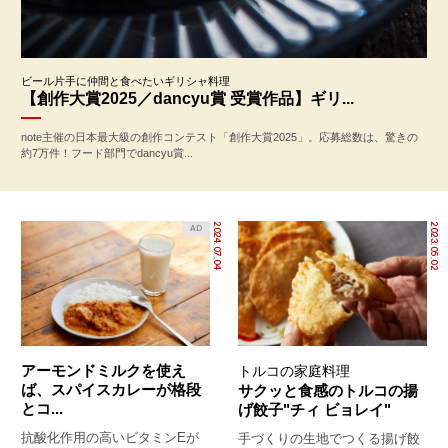
ビール片手に仲間と食べたいギリシャ料理
【創作大賞2025／dancyu賞 受賞作品】ギリ...
note主催の日本最大級の創作コンテスト「創作大賞2025」。応募総数は、驚きの
約7万件！フード部門でdancyu賞...
2024.07.04
2023.05.02
AD
アーモンドミルクを使え
トルコの家庭料理
ば、スパイスカレーが格段
サクッと食感のトルコの揚
とコ...
げ餃子"チィ ビョレイ"
抗酸化作用の高いビタミンEが
手づくりの生地でつくる揚げ餃