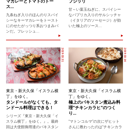
マカレーとトマトのトー
フジッリ
ス...
甘～い葉玉ねぎに、スパイシー
九条ねぎ入りのほんのりスパイ
なパプリカ入りのサルシッチャ
シーなキーマカレーをトースト
（イタリアのソーセージ）が効
にのせたがっつり系おつまみパ
いた極上のソース...
ンだ。フレッシュ...
2019.03.31
2019.03.14
東京・新大久保「イスラム横
東京・新大久保「イスラム横
丁」をゆく。
丁」をゆく。
タンドールがなくても、タ
極上のパキスタン煮込み料
ンドール料理はできる！
理"チキンカラヒ"のつく
り...
シリーズ『東京・新大久保「イ
スラム横丁」をゆく。』。最終
“マトンコルマ”の次にザヒット
回は大使館御用達のパキスタン
さんに教わったのは“チキンカラ