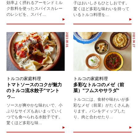
効率よく摂れるアーモンドミル
子はおいしさもひとしおです。
ク飲料を使ったスパイスカレー
驚くほど多彩な味わいを持って
のレシピを、スパイ...
いるトルコ料理を...
2023.05.01
2023.04.27
トルコの家庭料理
トルコの家庭料理
トマトソースのコクが魅力
多彩なトルコのメゼ（前
のトルコ流水餃子"マント
菜）"フムスやサラダ"
ゥ...
トルコには、食材や味わいが多
ソースが爽やかな味わいで、小
彩なメゼ（前菜）がたくさんあ
ぶりなサイズもあいまっていく
ります。パンをディップした
つでも食べられる水餃子です。
り、肉と合わせたり...
驚くほど多彩な味...