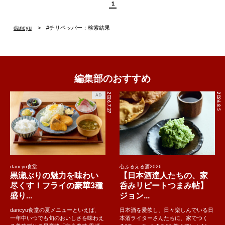
1
dancyu
#チリペッパー：検索結果
編集部のおすすめ
2026.7.27
2026.8.5
AD
dancyu食堂
心ふるえる酒2026
黒瀬ぶりの魅力を味わい
【日本酒達人たちの、家
尽くす！フライの豪華3種
呑みリピートつまみ帖】
盛り...
ジョン...
dancyu食堂の夏メニューといえば、
日本酒を愛飲し、日々楽しんでいる日
一年中いつでも旬のおいしさを味わえ
本酒ライターさんたちに、家でつく