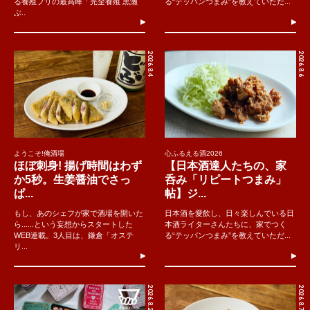
る養殖ブリの最高峰「完全養殖 黒瀬
る“テッパンつまみ”を教えていただ...
ぶ..
2026.8.4
2026.8.6
ようこそ!俺酒場
心ふるえる酒2026
ほぼ刺身! 揚げ時間はわず
【日本酒達人たちの、家
か5秒。生姜醤油でさっ
呑み「リピートつまみ」
ぱ...
帖】ジ...
もし、あのシェフが家で酒場を開いた
日本酒を愛飲し、日々楽しんでいる日
ら......という妄想からスタートした
本酒ライターさんたちに、家でつく
WEB連載。3人目は、鎌倉「オステ
る“テッパンつまみ”を教えていただ...
リ...
2026.8.2
2026.8.7