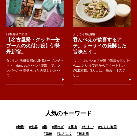
日本おやつ図鑑
ようこそ!俺酒場
【名古屋発・クッキー缶
吞んべえが歓喜するア
ブームの火付け役】伊勢
テ。ザーサイの発酵した
丹新宿...
旨味とイ...
食いしん坊倶楽部のLINEオープンチャ
もし、あのシェフが家で酒場を開いた
ット「dancyuおやつ倶楽部」で、メ
ら......という妄想からスタートした
ンバーから寄せられた美味しいおや
WEB連載。3人目は、鎌倉「オステ
つ...
リ...
人気のキーワード
#
焼酎
#
生姜
#
酢
#
長ねぎ
#
豚肉
#
たまご
#
ちらし寿司
#
黒酢
#
にんにく
#
日本酒