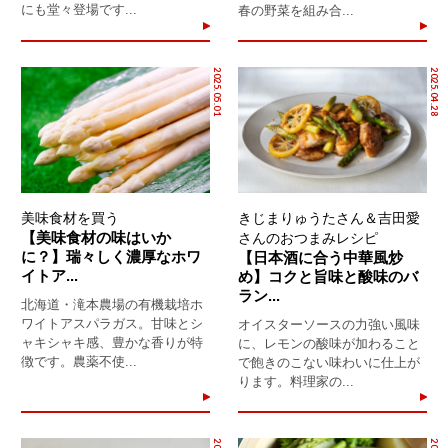
にも堂々登場です...
春の野菜を組み合...
2025.05.01
2025.04.28
美味食材を買う
きじまりゅうたさん＆吉田愛
【美味食材の味はいか
さんのおつまみレシピ
に？】瑞々しく濃厚なホワ
【日本酒に合う中華風炒
イトア...
め】コクと旨味と酸味のバ
ラン...
北海道・滝本農場の有機栽培ホ
ワイトアスパラガス。甘味とシ
オイスターソースの力強い風味
ャキシャキ感、豊かな香りが特
に、レモンの酸味が加わること
徴です。農薬不使...
で飽きのこない味わいに仕上が
ります。料理家の...