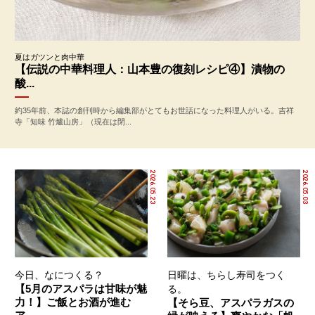
夏はガツンと肉中華
【伝説の中華料理人：山本豊の復刻レシピ④】漬物の
酸...
約35年前、本誌の創刊時から編集部がとてもお世話になった料理人がいる。吉祥
寺「知味 竹爐山房」（現在は閉...
2026.05.23
2026.05.03
今日、なにつくる？
日曜は、ちらし寿司をつく
【5月のアスパラは甘味が魅
る。
力！】ご飯とお酒が進む
【そら豆、アスパラガスの