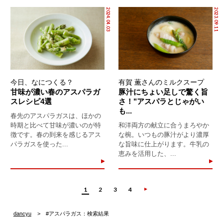
2024.04.03
2023.09.11
今日、なにつくる？
有賀 薫さんのミルクスープ
甘味が濃い春のアスパラガ
豚汁にちょい足しで驚く旨
スレシピ4選
さ！"アスパラとじゃがい
も...
春先のアスパラガスは、ほかの
時期と比べて甘味が濃いのが特
和洋両方の献立に合うまろやか
徴です。春の到来を感じるアス
な椀。いつもの豚汁がより濃厚
パラガスを使った...
な旨味に仕上がります。牛乳の
恵みを活用した、...
1
2
3
4
dancyu
#アスパラガス：検索結果