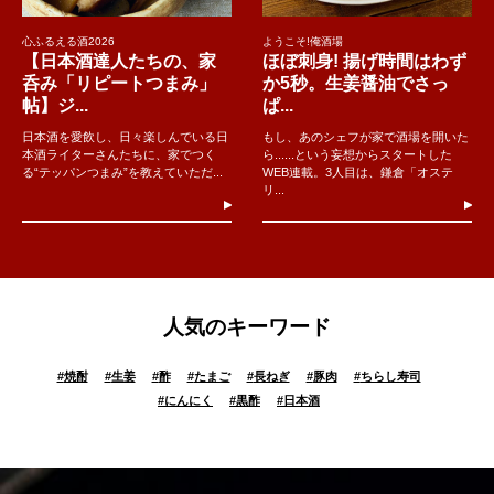
心ふるえる酒2026
ようこそ!俺酒場
【日本酒達人たちの、家
ほぼ刺身! 揚げ時間はわず
呑み「リピートつまみ」
か5秒。生姜醤油でさっ
帖】ジ...
ぱ...
日本酒を愛飲し、日々楽しんでいる日
もし、あのシェフが家で酒場を開いた
本酒ライターさんたちに、家でつく
ら......という妄想からスタートした
る“テッパンつまみ”を教えていただ...
WEB連載。3人目は、鎌倉「オステ
リ...
人気のキーワード
#
焼酎
#
生姜
#
酢
#
たまご
#
長ねぎ
#
豚肉
#
ちらし寿司
#
にんにく
#
黒酢
#
日本酒