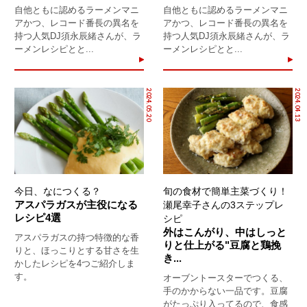
自他ともに認めるラーメンマニ
自他ともに認めるラーメンマニ
アかつ、レコード番長の異名を
アかつ、レコード番長の異名を
持つ人気DJ須永辰緒さんが、ラ
持つ人気DJ須永辰緒さんが、ラ
ーメンレシピとと...
ーメンレシピとと...
2024.05.20
2024.04.13
今日、なにつくる？
旬の食材で簡単主菜づくり！
アスパラガスが主役になる
瀬尾幸子さんの3ステップレ
レシピ4選
シピ
外はこんがり、中はしっと
アスパラガスの持つ特徴的な香
りと仕上がる"豆腐と鶏挽
りと、ほっこりとする甘さを生
き...
かしたレシピを4つご紹介しま
す。
オーブントースターでつくる、
手のかからない一品です。豆腐
がたっぷり入ってるので、食感