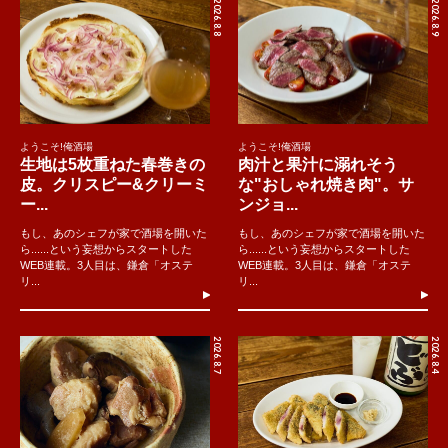
2026.8.8
2026.8.9
ようこそ!俺酒場
ようこそ!俺酒場
生地は5枚重ねた春巻きの
肉汁と果汁に溺れそう
皮。クリスピー&クリーミ
な"おしゃれ焼き肉"。サ
ー...
ンジョ...
もし、あのシェフが家で酒場を開いた
もし、あのシェフが家で酒場を開いた
ら......という妄想からスタートした
ら......という妄想からスタートした
WEB連載。3人目は、鎌倉「オステ
WEB連載。3人目は、鎌倉「オステ
リ...
リ...
2026.8.7
2026.8.4