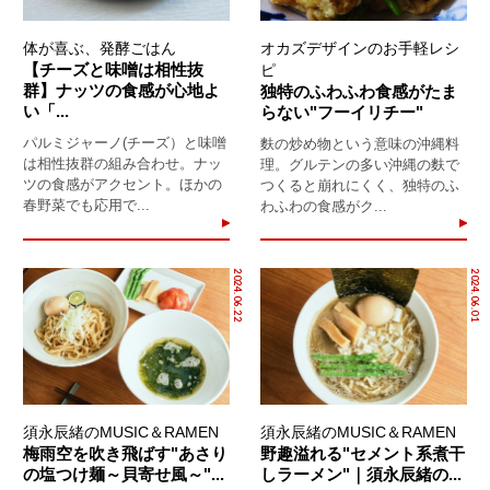
体が喜ぶ、発酵ごはん
オカズデザインのお手軽レシ
【チーズと味噌は相性抜
ピ
群】ナッツの食感が心地よ
独特のふわふわ食感がたま
い「...
らない"フーイリチー"
パルミジャーノ(チーズ）と味噌
麩の炒め物という意味の沖縄料
は相性抜群の組み合わせ。ナッ
理。グルテンの多い沖縄の麩で
ツの食感がアクセント。ほかの
つくると崩れにくく、独特のふ
春野菜でも応用で...
わふわの食感がク...
2024.06.22
2024.06.01
須永辰緒のMUSIC＆RAMEN
須永辰緒のMUSIC＆RAMEN
梅雨空を吹き飛ばす"あさり
野趣溢れる"セメント系煮干
の塩つけ麺～貝寄せ風～"...
しラーメン"｜須永辰緒の...