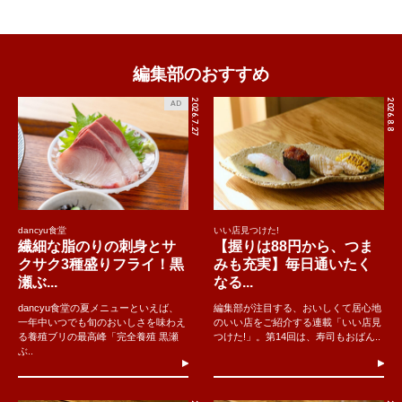
編集部のおすすめ
2026.7.27
2026.8.8
AD
dancyu食堂
いい店見つけた!
繊細な脂のりの刺身とサ
【握りは88円から、つま
クサク3種盛りフライ！黒
みも充実】毎日通いたく
瀬ぶ...
なる...
dancyu食堂の夏メニューといえば、
編集部が注目する、おいしくて居心地
一年中いつでも旬のおいしさを味わえ
のいい店をご紹介する連載「いい店見
る養殖ブリの最高峰「完全養殖 黒瀬
つけた!」。第14回は、寿司もおばん..
ぶ..