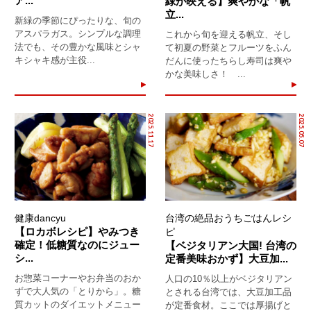
ア...
緑が映える】爽やかな「帆
立...
新緑の季節にぴったりな、旬の
アスパラガス。シンプルな調理
これから旬を迎える帆立、そし
法でも、その豊かな風味とシャ
て初夏の野菜とフルーツをふん
キシャキ感が主役...
だんに使ったちらし寿司は爽や
かな美味しさ！ ...
2025.11.17
2025.05.07
健康dancyu
台湾の絶品おうちごはんレシ
【ロカボレシピ】やみつき
ピ
確定！低糖質なのにジュー
【ベジタリアン大国! 台湾の
シ...
定番美味おかず】大豆加...
お惣菜コーナーやお弁当のおか
人口の10％以上がベジタリアン
ずで大人気の「とりから」。糖
とされる台湾では、大豆加工品
質カットのダイエットメニュー
が定番食材。ここでは厚揚げと