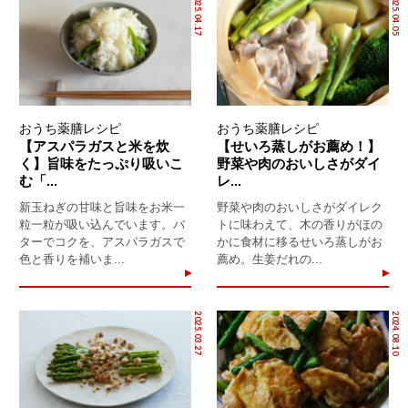
2025.04.17
2025.04.05
おうち薬膳レシピ
おうち薬膳レシピ
【アスパラガスと米を炊
【せいろ蒸しがお薦め！】
く】旨味をたっぷり吸いこ
野菜や肉のおいしさがダイ
む「...
レ...
新玉ねぎの甘味と旨味をお米一
野菜や肉のおいしさがダイレク
粒一粒が吸い込んでいます。バ
トに味わえて、木の香りがほの
ターでコクを、アスパラガスで
かに食材に移るせいろ蒸しがお
色と香りを補いま...
薦め。生姜だれの...
2025.03.27
2024.08.10