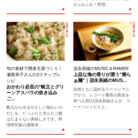
がふわふわ！料理...
2024.04.12
2024.04.07
旬の食材で簡単主菜づくり！
須永辰緒のMUSIC＆RAMEN
上品な海の香りが漂う"潮ら
瀬尾幸子さんの3ステップレ
ぁ麺"｜須永辰緒のMUS...
シピ
おかわり必至の"帆立とグリ
自他ともに認めるラーメンマニ
ーンアスパラの炊き込み
アかつ、レコード番長の異名を
ご...
持つ人気DJ須永辰緒さんが、ラ
ーメンレシピとと...
帆立から出るやさしい味わいの
だしを、たっぷりと含んだご飯
はたまらない美味しさです。料
理研究家の瀬尾幸...