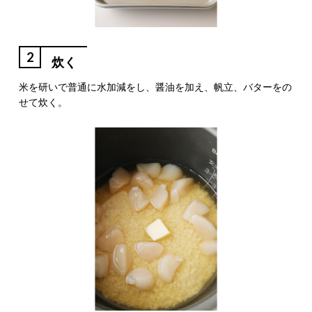
2
炊く
米を研いで普通に水加減をし、醤油を加え、帆立、バターをの
せて炊く。