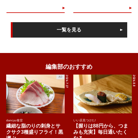
一覧を見る
編集部のおすすめ
2026.7.27
2026.8.8
AD
dancyu食堂
いい店見つけた!
繊細な脂のりの刺身とサ
【握りは88円から、つま
クサク3種盛りフライ！黒
みも充実】毎日通いたく