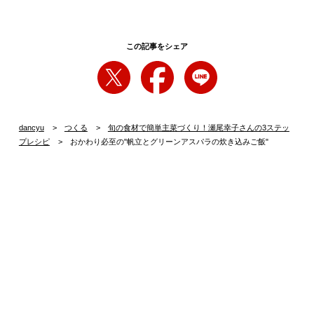
この記事をシェア
dancyu
つくる
旬の食材で簡単主菜づくり！瀬尾幸子さんの3ステッ
プレシピ
おかわり必至の"帆立とグリーンアスパラの炊き込みご飯"