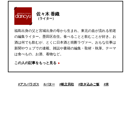
佐々木 香織
（ライター）
福島出身の父と宮城出身の母から生まれ、東北の血が流れる初老
の編集ライター。墨田区在住。食べることと飲むことが好き。お
酒は何でも飲むが、とくに日本酒と焼酎ラヴァー。おもな仕事は
新聞やウェブでの連載、雑誌や書籍の編集・取材・執筆。テーマ
は食べもの、お酒、着物など。
この人の記事をもっと見る
#
アスパラガス
#
バター
#
帆立貝柱
#
炊き込みご飯
#
米