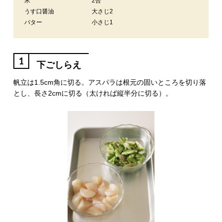
米
2合
うす口醤油
大さじ2
バター
小さじ1
1
下ごしらえ
帆立は1.5cm角に切る。アスパラは根元の固いところを切り落
とし、長さ2cmに切る（太ければ縦半分に切る）。