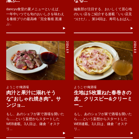
瀬ぶ...
なる...
dancyu食堂の夏メニューといえば、
編集部が注目する、おいしくて居心地
一年中いつでも旬のおいしさを味わえ
のいい店をご紹介する連載「いい店見
る養殖ブリの最高峰「完全養殖 黒瀬
つけた!」。第14回は、寿司もおばん..
ぶ..
2026.8.9
2026.8.8
ようこそ!俺酒場
ようこそ!俺酒場
肉汁と果汁に溺れそう
生地は5枚重ねた春巻きの
な"おしゃれ焼き肉"。サ
皮。クリスピー&クリーミ
ンジョ...
ー...
もし、あのシェフが家で酒場を開いた
もし、あのシェフが家で酒場を開いた
ら......という妄想からスタートした
ら......という妄想からスタートした
WEB連載。3人目は、鎌倉「オステ
WEB連載。3人目は、鎌倉「オステ
リ...
リ...