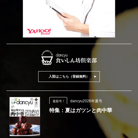
入部はこちら（登録無料）
dancyu2026年夏号
最新号！
特集：夏はガツンと肉中華