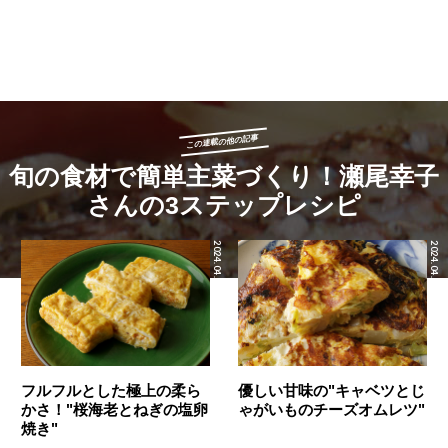
この連載の他の記事
旬の食材で簡単主菜づくり！瀬尾幸子
さんの3ステップレシピ
2024.04.16
2024.04.15
フルフルとした極上の柔ら
優しい甘味の"キャベツとじ
かさ！"桜海老とねぎの塩卵
ゃがいものチーズオムレツ"
焼き"