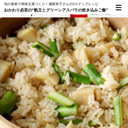
旬の食材で簡単主菜づくり！瀬尾幸子さんの3ステップレシピ
おかわり必至の"帆立とグリーンアスパラの炊き込みご飯"
検索
メニュー
倶楽部入会
ログイン