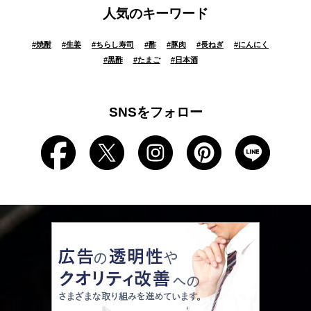
人気のキーワード
#
焼酎
#
生姜
#
ちらし寿司
#
酢
#
豚肉
#
長ねぎ
#
にんにく
#
黒酢
#
たまご
#
日本酒
SNSをフォロー