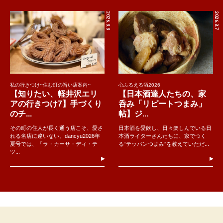
2026.8.8
2026.8.7
私の行きつけ~住む町の旨い店案内~
心ふるえる酒2026
【知りたい、軽井沢エリ
【日本酒達人たちの、家
アの行きつけ7】手づくり
呑み「リピートつまみ」
のチ...
帖】ジ...
その町の住人が長く通う店こそ、愛さ
日本酒を愛飲し、日々楽しんでいる日
れる名店に違いない。dancyu2026年
本酒ライターさんたちに、家でつく
夏号では、「ラ・カーサ・ディ・テ
る“テッパンつまみ”を教えていただ...
ツ...