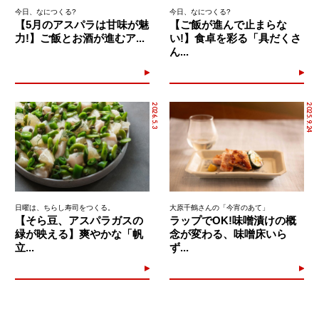
今日、なにつくる?
今日、なにつくる?
【5月のアスパラは甘味が魅
【ご飯が進んで止まらな
力!】ご飯とお酒が進むア...
い!】食卓を彩る「具だくさ
ん...
2026.5.3
2025.9.24
日曜は、ちらし寿司をつくる。
大原千鶴さんの「今宵のあて」
【そら豆、アスパラガスの
ラップでOK!味噌漬けの概
緑が映える】爽やかな「帆
念が変わる、味噌床いら
立...
ず...