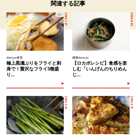
関連する記事
2026.7.27
2026.8.10
AD
dancyu食堂
健康dancyu
極上黒瀬ぶりをフライと刺
【ロカボレシピ】食感を楽
身で！贅沢なフライ3種盛
しむ「いんげんのちりめん
り...
じ...
2026.5.23
2026.6.27