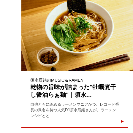
須永辰緒のMUSIC＆RAMEN
乾物の旨味が詰まった"牡蠣煮干
し醤油らぁ麺"｜須永...
自他ともに認めるラーメンマニアかつ、レコード番
長の異名を持つ人気DJ須永辰緒さんが、ラーメン
レシピとと...