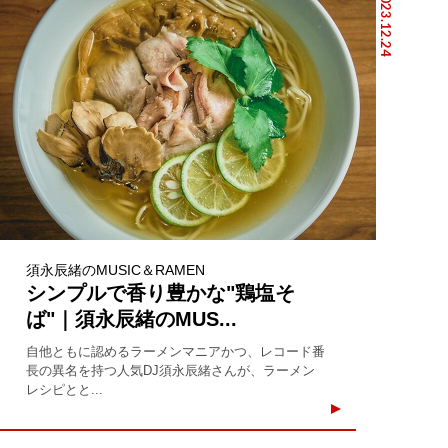
2023.12.24
須永辰緒のMUSIC＆RAMEN
シンプルで香り豊かな"鶏塩そ
ば"｜須永辰緒のMUS...
自他ともに認めるラーメンマニアかつ、レコード番
長の異名を持つ人気DJ須永辰緒さんが、ラーメン
レシピとと...