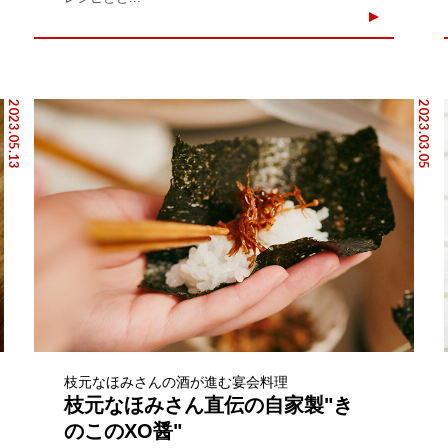
2023.05.13
2023.03.05
枝元なほみさんの酒が進む宴会料理
枝元なほみさん直伝の自家製"き
のこのXO醤"