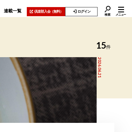
連載一覧
倶楽部入会
（無料）
ログイン
検索
メニュー
15
件
2026.06.21