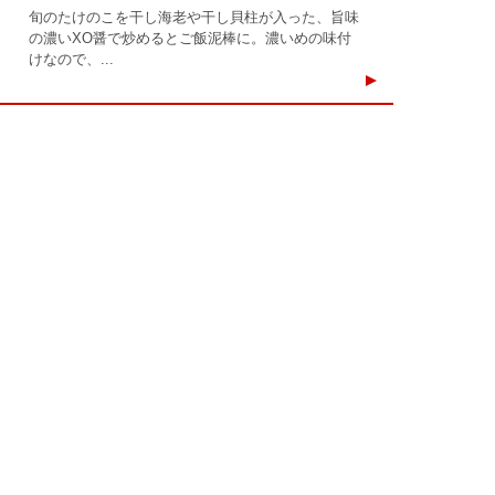
旬のたけのこを干し海老や干し貝柱が入った、旨味
の濃いXO醤で炒めるとご飯泥棒に。濃いめの味付
けなので、...