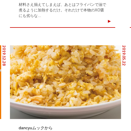
材料さえ揃えてしまえば、あとはフライパンで油で
煮るように加熱するだけ。それだけで本物のXO醤
にも劣らな...
2019.12.28
2019.05.22
dancyuムックから