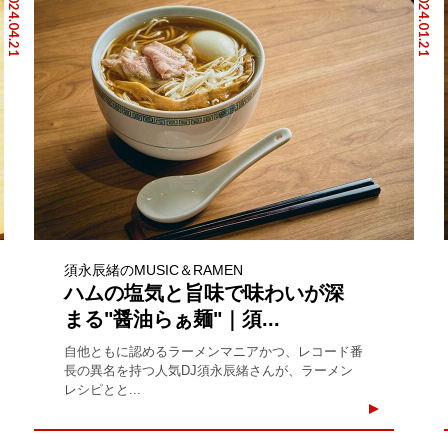
2024.04.21
2024.01.21
須永辰緒のMUSIC＆RAMEN
ハムの塩気と旨味で味わいが深
まる"醤油らぁ麺"｜須...
自他ともに認めるラーメンマニアかつ、レコード番
長の異名を持つ人気DJ須永辰緒さんが、ラーメン
レシピとと...