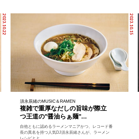
2023.10.22
2023.10.15
須永辰緒のMUSIC＆RAMEN
複雑で重厚なだしの旨味が際立
つ王道の"醤油らぁ麺"...
自他ともに認めるラーメンマニアかつ、レコード番
長の異名を持つ人気DJ須永辰緒さんが、ラーメン
レシピとと...