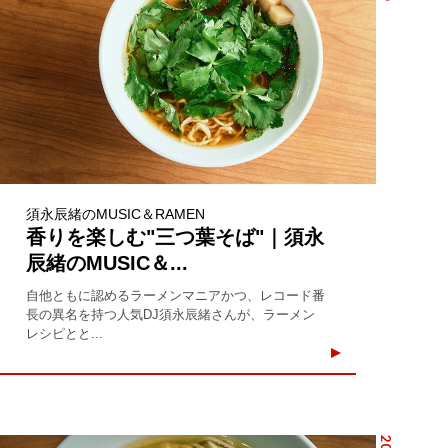
須永辰緒のMUSIC＆RAMEN
香りを楽しむ"三つ葉そば"｜須永
辰緒のMUSIC＆...
自他ともに認めるラーメンマニアかつ、レコード番
長の異名を持つ人気DJ須永辰緒さんが、ラーメン
レシピとと...