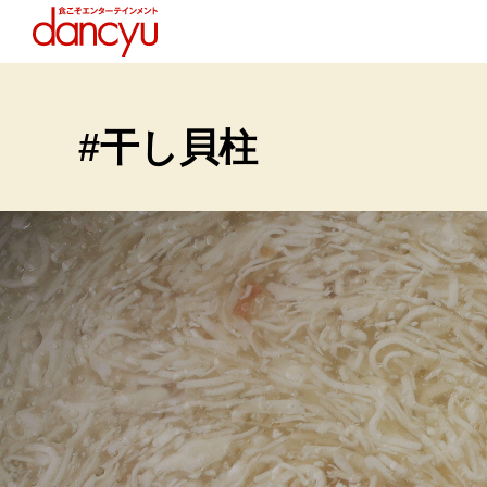
#干し貝柱