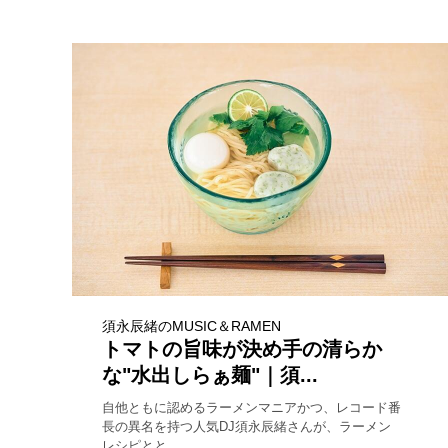
須永辰緒のMUSIC＆RAMEN
トマトの旨味が決め手の清らか
な"水出しらぁ麺"｜須...
自他ともに認めるラーメンマニアかつ、レコード番
長の異名を持つ人気DJ須永辰緒さんが、ラーメン
レシピとと...