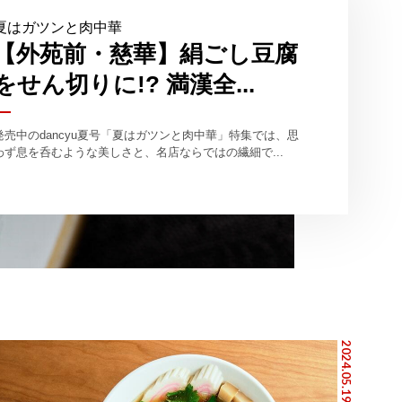
夏はガツンと肉中華
【外苑前・慈華】絹ごし豆腐
をせん切りに!? 満漢全...
発売中のdancyu夏号「夏はガツンと肉中華」特集では、思
わず息を呑むような美しさと、名店ならではの繊細で...
2024.05.19