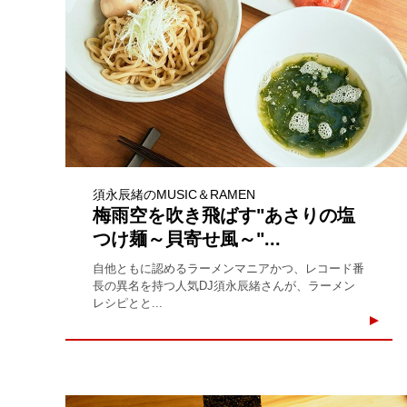
須永辰緒のMUSIC＆RAMEN
梅雨空を吹き飛ばす"あさりの塩
つけ麺～貝寄せ風～"...
自他ともに認めるラーメンマニアかつ、レコード番
長の異名を持つ人気DJ須永辰緒さんが、ラーメン
レシピとと...