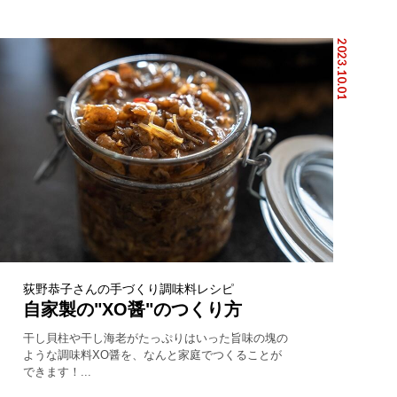
2023.10.01
荻野恭子さんの手づくり調味料レシピ
自家製の"XO醤"のつくり方
干し貝柱や干し海老がたっぷりはいった旨味の塊の
ような調味料XO醤を、なんと家庭でつくることが
できます！...