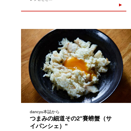
dancyu本誌から
つまみの細道その2"賽螃蟹（サ
イパンシェ）"