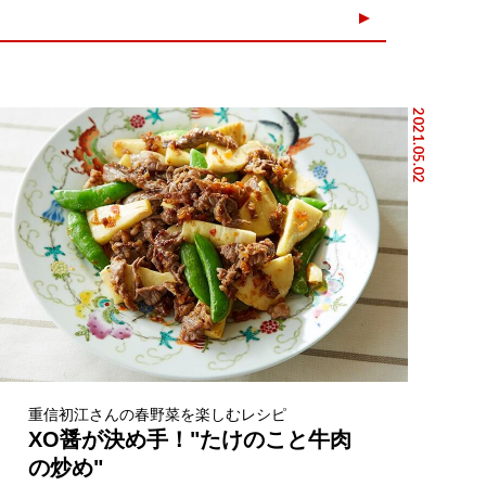
2021.05.02
重信初江さんの春野菜を楽しむレシピ
XO醤が決め手！"たけのこと牛肉
の炒め"