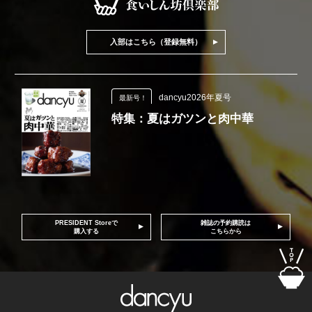
入部はこちら（登録無料）
dancyu2026年夏号
最新号！
特集：夏はガツンと肉中華
PRESIDENT Storeで
雑誌の予約購読は
購入する
こちらから