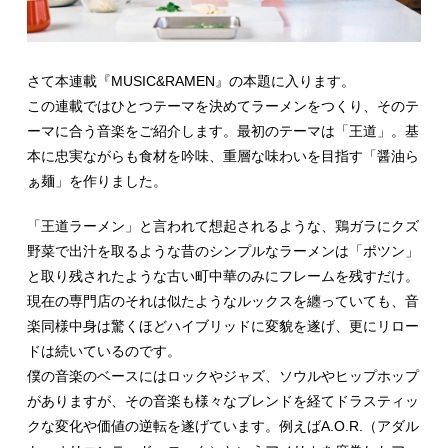
さて本連載『MUSIC&RAMEN』の本題に入ります。
この連載ではひとつテーマを決めてラーメンをつくり、そのテ
ーマに合う音楽をご紹介します。最初のテーマは「王道」。基
本に忠実ながらも食材を吟味、重層な味わいを目指す「醤油ら
ぁ麺」を作りました。
「王道ラーメン」と言われて想起されるような、鶏ガラにクズ
野菜で出汁を取るような昔のシンプルなラーメンは「ポツン」
と取り残されたような古い町中華のみにフレームを残すだけ。
現在の専門店のそれは似たようなルックスを纏っていても、音
楽同様中身は驚くほどハイブリッドに変貌を遂げ、更にリロー
ドは続いているのです。
僕の音楽のベースにはロックやジャズ、ソウルやヒップホップ
がありますが、その音楽も様々なブレンドを経てドラスティッ
クな変化や価値の逆転を遂げています。例えばA.O.R.（アダル