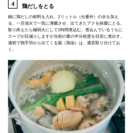
4
鶏だしをとる
鍋に鶏だしの材料を入れ、2リットル（分量外）の水を加え
る。一旦強火で一気に沸騰させ、出てきたアクを綺麗にとる。
取り終えたら極弱火にして2時間煮込む。煮込んでいるうちに
スープが目減りしますが当初の量の半分程度を目安に煮出す。
過程で鶏手羽から出てくる脂（鶏油）は、適宜取り分けてお
く。