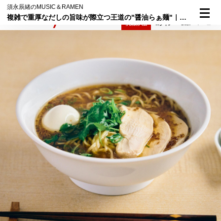
須永辰緒のMUSIC＆RAMEN
複雑で重厚なだしの旨味が際立つ王道の"醤油らぁ麺"｜須永辰緒のMUSIC＆RAMEN①
検索
メニュー
倶楽部入会
ログイン