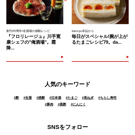
創刊35周年!名酒場の感動レシピ
dancyu本誌から
『フロリレージュ』川手寛
毎日がスペシャル!腕が上が
康シェフの"俺酒場"。霜
るたまごレシピ79。da...
降...
人気のキーワード
#
酢
#
生姜
#
焼酎
#
日本酒
#
たまご
#
長ねぎ
#
ちらし寿司
#
豚肉
#
黒酢
#
にんにく
SNSをフォロー