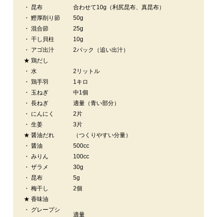
・ 昆布
合わせて10g（利尻昆布、真昆布）
・ 鰹厚削り節
50g
・ 混合節
25g
・ 干し貝柱
10g
・ アゴ出汁
2パック（追い出汁）
★ 鶏だし
・ 水
2リットル
・ 鶏手羽
1キロ
・ 玉ねぎ
中1個
・ 長ねぎ
適量（青い部分）
・ にんにく
2片
・ 生姜
3片
★ 醤油だれ
（つくりやすい分量）
・ 醤油
500cc
・ みりん
100cc
・ ザラメ
30g
・ 昆布
5g
・ 梅干し
2個
★ 香味油
・ グレープシ
適量