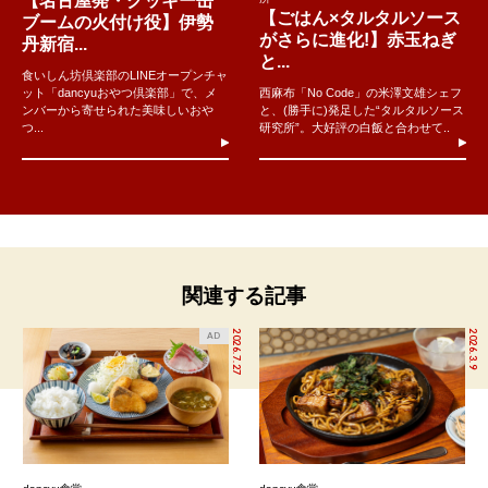
【名古屋発・クッキー缶
【ごはん×タルタルソース
ブームの火付け役】伊勢
がさらに進化!】赤玉ねぎ
丹新宿...
と...
食いしん坊倶楽部のLINEオープンチャ
ット「dancyuおやつ倶楽部」で、メ
西麻布「No Code」の米澤文雄シェフ
ンバーから寄せられた美味しいおや
と、(勝手に)発足した“タルタルソース
つ...
研究所”。大好評の白飯と合わせて..
関連する記事
2026.7.27
2026.3.9
AD