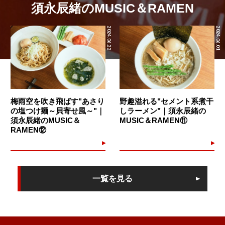
須永辰緒のMUSIC＆RAMEN
2024.06.22
2024.06.01
梅雨空を吹き飛ばす"あさり
野趣溢れる"セメント系煮干
の塩つけ麺～貝寄せ風～"｜
しラーメン"｜須永辰緒の
須永辰緒のMUSIC＆
MUSIC＆RAMEN⑪
RAMEN⑫
一覧を見る