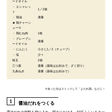
ードオイル
・ エシャレッ
1／2個
ト
・ 鶏油
適量
★ 鶏チャーシ
ュー※
・ 鶏むね肉
1枚
・ グレープシ
適量
ードオイル
・ にんにく
小さじ1／2（チューブ）
・ 塩
少々
味玉
2個
三つ葉
適量（薬味はお好みで、ざく切り）
九条ねぎ
適量（薬味はお好みで）
※余った分はストックして「よだれ鶏」などに！
1
醤油だれをつくる
醤油だれの材料を鍋に入れ、弱火にかける。60℃くらいをキー