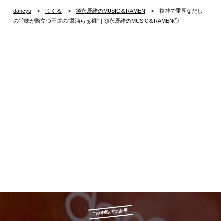
dancyu
つくる
須永辰緒のMUSIC＆RAMEN
複雑で重厚なだし
の旨味が際立つ王道の"醤油らぁ麺"｜須永辰緒のMUSIC＆RAMEN①
この連載の他の記事