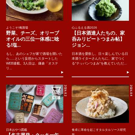
ようこそ!俺酒場
心ふるえる酒2026
野菜、チーズ、オリーブ
【日本酒達人たちの、家
オイルの三位一体感に唸
呑みリピートつまみ帖】
る!塩...
ジョン...
もし、あのシェフが家で酒場を開いた
日本酒を愛飲し、日々楽しんでいる日
ら......という妄想からスタートした
本酒ライターさんたちに、家でつく
WEB連載。3人目は、鎌倉「オステ
る“テッパンつまみ”を教えていただ...
リ...
2026.8.2
2026.8.4
日本おやつ図鑑
食卓に革命を起こすタルタルソース研究
所