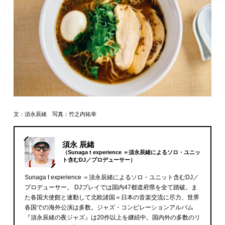
文：須永辰緒 写真：竹之内祐幸
須永 辰緒
（Sunaga t experience ＝須永辰緒によるソロ・ユニッ
ト含むDJ／プロデューサー）
Sunaga t experience ＝須永辰緒によるソロ・ユニット含むDJ／
プロデューサー。 DJプレイでは国内47都道府県を全て踏破。ま
た各国大使館と連動して北欧諸国＝日本の音楽交流に尽力、世界
各国での海外公演は多数。ジャズ・コンピレーションアルバム
『須永辰緒の夜ジャズ』は20作以上を継続中。国内外の多数のリ