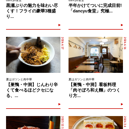
dancyu食堂
dancyu食堂
黒瀬ぶりの魅力を味わい尽
半年かけてついに完成目前!
くす！フライの豪華3種盛
「dancyu食堂」究極...
り...
2026.6.17
2026.6.16
夏はガツンと肉中華
夏はガツンと肉中華
【巣鴨・中洞】じんわり辛
【巣鴨・中洞】看板料理
くて食べるほどクセにな
「肉そぼろ和え麵」のつく
る、...
り方...
2025.12.11
2026.3.6