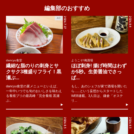
編集部のおすすめ
2026.7.27
2026.8.4
AD
dancyu食堂
ようこそ!俺酒場
繊細な脂のりの刺身とサ
ほぼ刺身! 揚げ時間はわず
クサク3種盛りフライ！黒
か5秒。生姜醤油でさっ
瀬ぶ...
ぱ...
dancyu食堂の夏メニューといえば、
もし、あのシェフが家で酒場を開いた
一年中いつでも旬のおいしさを味わえ
ら......という妄想からスタートした
る養殖ブリの最高峰「完全養殖 黒瀬
WEB連載。3人目は、鎌倉「オステ
ぶ..
リ...
2026.8.5
2026.8.5