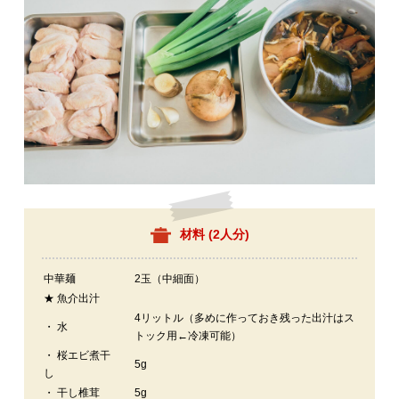
材料 (
2人分
)
中華麺
2玉（中細面）
★ 魚介出汁
4リットル（多めに作っておき残った出汁はス
・ 水
トック用←冷凍可能）
・ 桜エビ煮干
5g
し
・ 干し椎茸
5g