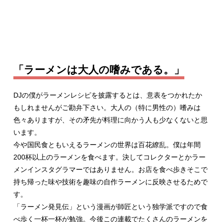
「ラーメンは大人の嗜みである。」
DJの僕がラーメンレシピを披露するとは、意表をつかれたか
もしれませんがご勘弁下さい。大人の（特に男性の）嗜みは
色々ありますが、その矛先が料理に向かう人も少なくないと思
います。
今や国民食ともいえるラーメンの世界は百花繚乱。僕は年間
200杯以上のラーメンを食べます。決してコレクターとかラー
メンインスタグラマーではありません。お店を食べ歩きそこで
持ち帰った味や技術を趣味の自作ラーメンに反映させるためで
す。
「ラーメン発見伝」という漫画が師匠という独学派ですので食
べ歩く一杯一杯が勉強。今後この連載でたくさんのラーメンを