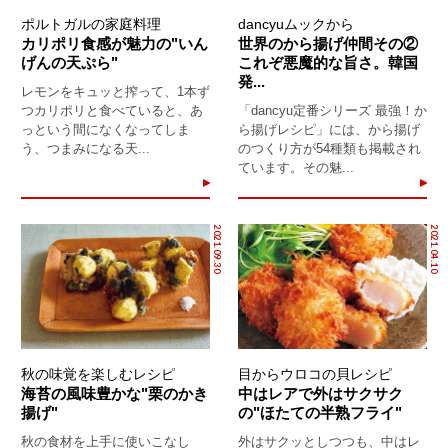
ポルトガルの家庭料理
dancyuムックから
カリポリ食感が魅力の"いん
世界のから揚げ仲間その②
げんの天ぷら"
これぞ悪魔的な旨さ。韓国
発...
レモンをキュッと搾って、1本ず
つカリポリと食べていると、あ
「dancyu定番シリーズ 最強！か
っという間になくなってしま
ら揚げレシピ」には、から揚げ
う、つまみになる天...
のつくり方が54種類も掲載され
ています。その魅...
2021.09.30
2021.04.10
秋の味覚を楽しむレシピ
目からウロコの貝レシピ
海苔の風味豊かな"栗のかき
中はレアで外はサクサク
揚げ"
の"ほたての半熟フライ"
秋の食材を上手に使いこなし
外はサクッとしつつも、中はレ