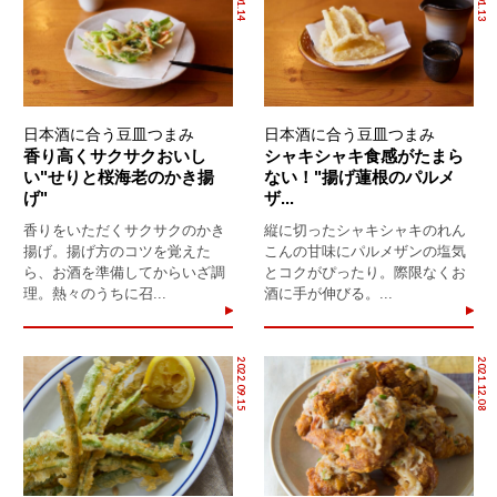
日本酒に合う豆皿つまみ
日本酒に合う豆皿つまみ
香り高くサクサクおいし
シャキシャキ食感がたまら
い"せりと桜海老のかき揚
ない！"揚げ蓮根のパルメ
げ"
ザ...
香りをいただくサクサクのかき
縦に切ったシャキシャキのれん
揚げ。揚げ方のコツを覚えた
こんの甘味にパルメザンの塩気
ら、お酒を準備してからいざ調
とコクがぴったり。際限なくお
理。熱々のうちに召...
酒に手が伸びる。...
2022.09.15
2021.12.08