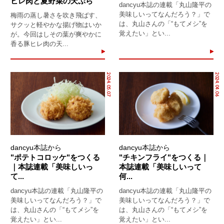
ヒレ肉と夏野菜の天ぷら
dancyu本誌の連載「丸山隆平の
美味しいってなんだろう？」で
梅雨の蒸し暑さを吹き飛ばす、
は、丸山さんの「“もてメシ”を
サクッと軽やかな揚げ物はいか
覚えたい」とい...
が。今回はしその葉が爽やかに
香る豚ヒレ肉の天...
2024.05.07
2024.04.06
dancyu本誌から
dancyu本誌から
"ポテトコロッケ"をつくる
"チキンフライ"をつくる｜
｜本誌連載「美味しいっ
本誌連載「美味しいって
て...
何...
dancyu本誌の連載「丸山隆平の
dancyu本誌の連載「丸山隆平の
美味しいってなんだろう？」で
美味しいってなんだろう？」で
は、丸山さんの「“もてメシ”を
は、丸山さんの「“もてメシ”を
覚えたい」とい...
覚えたい」とい...