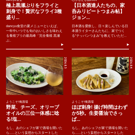
極上黒瀬ぶりをフライと
【日本酒達人たちの、家
刺身で！贅沢なフライ3種
呑みリピートつまみ帖】
盛り...
ジョン...
dancyu食堂の夏メニューといえば、
日本酒を愛飲し、日々楽しんでいる日
一年中いつでも旬のおいしさを味わえ
本酒ライターさんたちに、家でつく
る養殖ブリの最高峰「完全養殖 黒瀬
る“テッパンつまみ”を教えていただ...
ぶ..
2026.8.5
2026.8.4
ようこそ!俺酒場
ようこそ!俺酒場
野菜、チーズ、オリーブ
ほぼ刺身! 揚げ時間はわず
オイルの三位一体感に唸
か5秒。生姜醤油でさっ
る!塩...
ぱ...
もし、あのシェフが家で酒場を開いた
もし、あのシェフが家で酒場を開いた
ら......という妄想からスタートした
ら......という妄想からスタートした