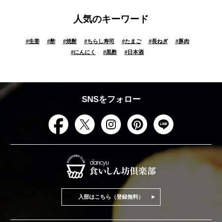
人気のキーワード
#
生姜
#
酢
#
焼酎
#
ちらし寿司
#
たまご
#
長ねぎ
#
豚肉
#
にんにく
#
黒酢
#
日本酒
SNSをフォロー
入部はこちら（登録無料）