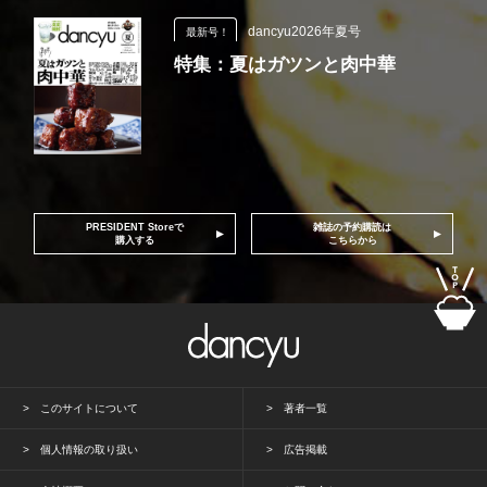
dancyu2026年夏号
最新号！
特集：夏はガツンと肉中華
PRESIDENT Storeで
雑誌の予約購読は
購入する
こちらから
このサイトについて
著者一覧
個人情報の取り扱い
広告掲載