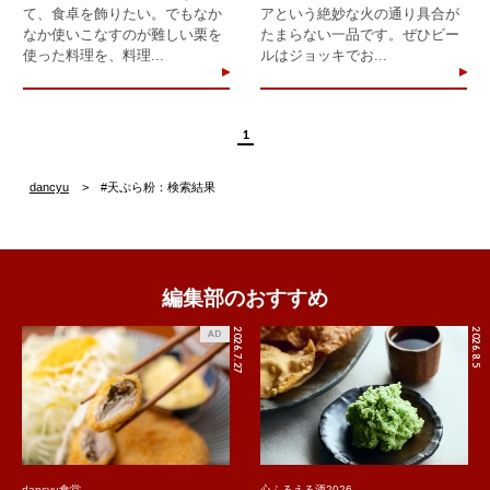
て、食卓を飾りたい。でもなか
アという絶妙な火の通り具合が
なか使いこなすのが難しい栗を
たまらない一品です。ぜひビー
使った料理を、料理...
ルはジョッキでお...
1
dancyu
#天ぷら粉：検索結果
編集部のおすすめ
2026.7.27
2026.8.5
AD
dancyu食堂
心ふるえる酒2026