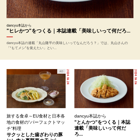
dancyu本誌から
"ヒレかつ"をつくる｜本誌連載「美味しいって何だろ...
dancyu本誌の連載「丸山隆平の美味しいってなんだろう？」では、丸山さんの
「“もてメシ”を覚えたい」とい...
2024.06.24
2024.06.06
AD
旅する食卓～EU食材と日本各
dancyu本誌から
"とんかつ"をつくる｜本誌
地の食材の“パーフェクトマッ
連載「美味しいって何だ
チ”料理
ろ...
サクッとした歯ざわりの豚