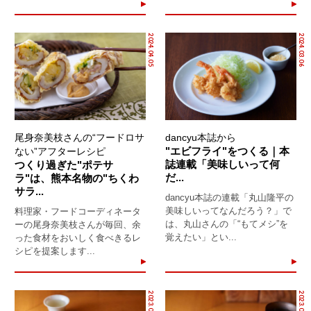
2024.04.05
2024.03.06
尾身奈美枝さんの“フードロサ
dancyu本誌から
"エビフライ"をつくる｜本
ない”アフターレシピ
誌連載「美味しいって何
つくり過ぎた"ポテサ
だ...
ラ"は、熊本名物の"ちくわ
サラ...
dancyu本誌の連載「丸山隆平の
美味しいってなんだろう？」で
料理家・フードコーディネータ
は、丸山さんの「“もてメシ”を
ーの尾身奈美枝さんが毎回、余
覚えたい」とい...
った食材をおいしく食べきるレ
シピを提案します...
2023.01.14
2023.01.13