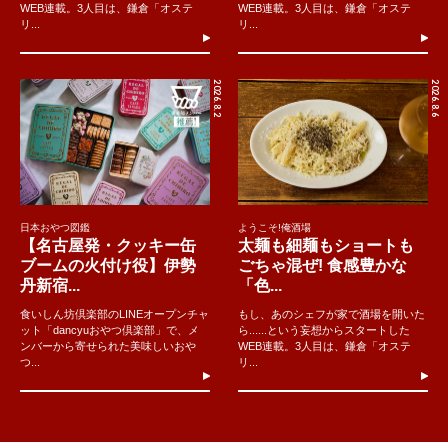
WEB連載。3人目は、鎌倉「オステ
WEB連載。3人目は、鎌倉「オステ
リ...
リ...
2026.8.2
2026.8.6
日本おやつ図鑑
ようこそ!俺酒場
【名古屋発・クッキー缶
太麺も細麺もショートも
ブームの火付け役】伊勢
ごちゃ混ぜ! 食感豊かな
丹新宿...
「色...
食いしん坊倶楽部のLINEオープンチャ
もし、あのシェフが家で酒場を開いた
ット「dancyuおやつ倶楽部」で、メ
ら......という妄想からスタートした
ンバーから寄せられた美味しいおや
WEB連載。3人目は、鎌倉「オステ
つ...
リ...