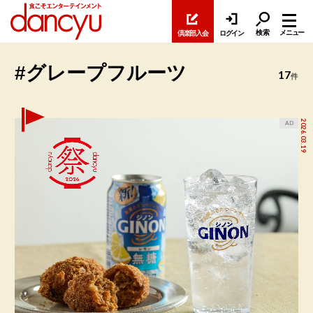
検索
メニュー
倶楽部入会
ログイン
#グレープフルーツ
17
件
2026.03.19
AD