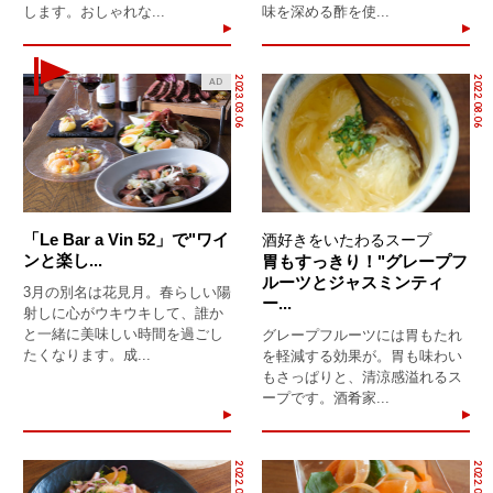
します。おしゃれな...
味を深める酢を使...
2023.03.06
2022.08.06
AD
「Le Bar a Vin 52」で"ワイ
酒好きをいたわるスープ
ンと楽し...
胃もすっきり！"グレープフ
ルーツとジャスミンティ
3月の別名は花見月。春らしい陽
ー...
射しに心がウキウキして、誰か
と一緒に美味しい時間を過ごし
グレープフルーツには胃もたれ
たくなります。成...
を軽減する効果が。胃も味わい
もさっぱりと、清涼感溢れるス
ープです。酒肴家...
2022.06.24
2022.04.23