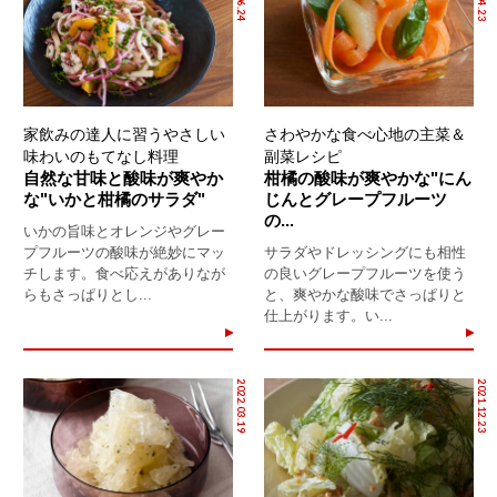
家飲みの達人に習うやさしい
さわやかな食べ心地の主菜＆
味わいのもてなし料理
副菜レシピ
自然な甘味と酸味が爽やか
柑橘の酸味が爽やかな"にん
な"いかと柑橘のサラダ"
じんとグレープフルーツ
の...
いかの旨味とオレンジやグレー
プフルーツの酸味が絶妙にマッ
サラダやドレッシングにも相性
チします。食べ応えがありなが
の良いグレープフルーツを使う
らもさっぱりとし...
と、爽やかな酸味でさっぱりと
仕上がります。い...
2022.03.19
2021.12.23