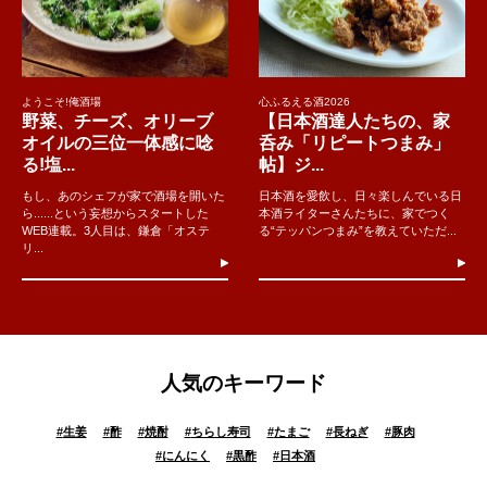
ようこそ!俺酒場
心ふるえる酒2026
野菜、チーズ、オリーブ
【日本酒達人たちの、家
オイルの三位一体感に唸
呑み「リピートつまみ」
る!塩...
帖】ジ...
もし、あのシェフが家で酒場を開いた
日本酒を愛飲し、日々楽しんでいる日
ら......という妄想からスタートした
本酒ライターさんたちに、家でつく
WEB連載。3人目は、鎌倉「オステ
る“テッパンつまみ”を教えていただ...
リ...
人気のキーワード
#
生姜
#
酢
#
焼酎
#
ちらし寿司
#
たまご
#
長ねぎ
#
豚肉
#
にんにく
#
黒酢
#
日本酒