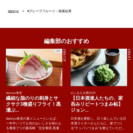
dancyu
#グレープフルーツ：検索結果
編集部のおすすめ
2026.7.27
2026.8.5
AD
dancyu食堂
心ふるえる酒2026
繊細な脂のりの刺身とサ
【日本酒達人たちの、家
クサク3種盛りフライ！黒
呑みリピートつまみ帖】
瀬ぶ...
ジョン...
dancyu食堂の夏メニューといえば、
日本酒を愛飲し、日々楽しんでいる日
一年中いつでも旬のおいしさを味わえ
本酒ライターさんたちに、家でつく
る養殖ブリの最高峰「完全養殖 黒瀬
る“テッパンつまみ”を教えていただ...
ぶ..