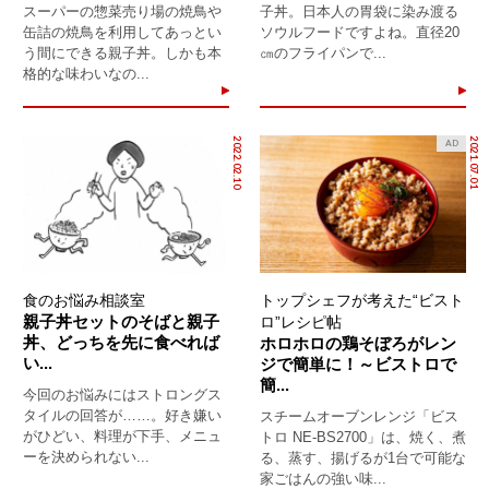
スーパーの惣菜売り場の焼鳥や
子丼。日本人の胃袋に染み渡る
缶詰の焼鳥を利用してあっとい
ソウルフードですよね。直径20
う間にできる親子丼。しかも本
㎝のフライパンで...
格的な味わいなの...
2022.02.10
2021.07.01
AD
食のお悩み相談室
トップシェフが考えた“ビスト
親子丼セットのそばと親子
ロ”レシピ帖
丼、どっちを先に食べれば
ホロホロの鶏そぼろがレン
い...
ジで簡単に！～ビストロで
簡...
今回のお悩みにはストロングス
タイルの回答が……。好き嫌い
スチームオーブンレンジ「ビス
がひどい、料理が下手、メニュ
トロ NE-BS2700」は、焼く、煮
ーを決められない...
る、蒸す、揚げるが1台で可能な
家ごはんの強い味...