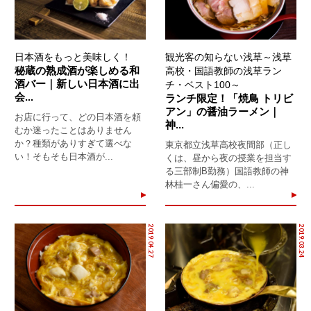
日本酒をもっと美味しく！
観光客の知らない浅草～浅草
秘蔵の熟成酒が楽しめる和
高校・国語教師の浅草ラン
酒バー｜新しい日本酒に出
チ・ベスト100～
会...
ランチ限定！「焼鳥 トリビ
アン」の醤油ラーメン｜
お店に行って、どの日本酒を頼
神...
むか迷ったことはありません
か？種類がありすぎて選べな
東京都立浅草高校夜間部（正し
い！そもそも日本酒が...
くは、昼から夜の授業を担当す
る三部制B勤務）国語教師の神
林桂一さん偏愛の、...
2019.04.27
2019.03.24