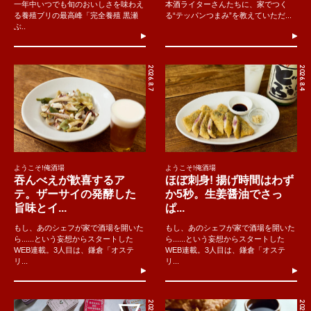
一年中いつでも旬のおいしさを味わえ
本酒ライターさんたちに、家でつく
る養殖ブリの最高峰「完全養殖 黒瀬
る“テッパンつまみ”を教えていただ...
ぶ..
2026.8.7
2026.8.4
ようこそ!俺酒場
ようこそ!俺酒場
吞んべえが歓喜するア
ほぼ刺身! 揚げ時間はわず
テ。ザーサイの発酵した
か5秒。生姜醤油でさっ
旨味とイ...
ぱ...
もし、あのシェフが家で酒場を開いた
もし、あのシェフが家で酒場を開いた
ら......という妄想からスタートした
ら......という妄想からスタートした
WEB連載。3人目は、鎌倉「オステ
WEB連載。3人目は、鎌倉「オステ
リ...
リ...