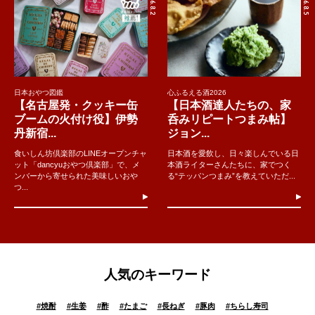
2026.8.2
2026.8.5
日本おやつ図鑑
心ふるえる酒2026
【名古屋発・クッキー缶
【日本酒達人たちの、家
ブームの火付け役】伊勢
呑みリピートつまみ帖】
丹新宿...
ジョン...
食いしん坊倶楽部のLINEオープンチャ
日本酒を愛飲し、日々楽しんでいる日
ット「dancyuおやつ倶楽部」で、メ
本酒ライターさんたちに、家でつく
ンバーから寄せられた美味しいおや
る“テッパンつまみ”を教えていただ...
つ...
人気のキーワード
#
焼酎
#
生姜
#
酢
#
たまご
#
長ねぎ
#
豚肉
#
ちらし寿司