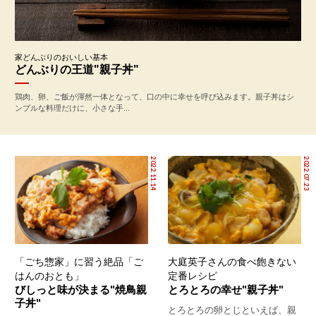
家どんぶりのおいしい基本
どんぶりの王道"親子丼"
鶏肉、卵、ご飯が渾然一体となって、口の中に幸せを呼び込みます。親子丼はシ
ンプルな料理だけに、小さな手...
2022.11.14
2022.07.23
「ごち惣家」に習う絶品「ご
大庭英子さんの食べ飽きない
はんのおとも」
定番レシピ
びしっと味が決まる"焼鳥親
とろとろの幸せ"親子丼"
子丼"
とろとろの卵とじといえば、親