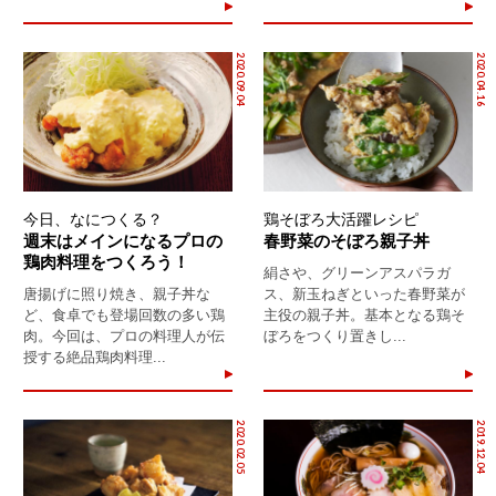
2020.09.04
2020.04.16
今日、なにつくる？
鶏そぼろ大活躍レシピ
週末はメインになるプロの
春野菜のそぼろ親子丼
鶏肉料理をつくろう！
絹さや、グリーンアスパラガ
唐揚げに照り焼き、親子丼な
ス、新玉ねぎといった春野菜が
ど、食卓でも登場回数の多い鶏
主役の親子丼。基本となる鶏そ
肉。今回は、プロの料理人が伝
ぼろをつくり置きし...
授する絶品鶏肉料理...
2020.02.05
2019.12.04