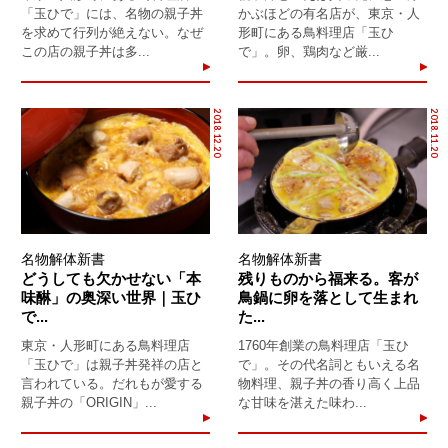
「玉ひで」には、名物の親子丼
かぶほどの有名店が、東京・人
を求めて行列が絶えない。なぜ
形町にある鳥料理店「玉ひ
この店の親子丼は多...
で」。卵、鶏肉など厳...
2018.12.20
2018.11.20
名物解体新書
名物解体新書
どうしても欠かせない「本
残りものから福来る。客が
味醂」の奥深い世界｜玉ひ
鳥鍋に卵を落として生まれ
で...
た...
東京・人形町にある鳥料理店
1760年創業の鳥料理店「玉ひ
「玉ひで」は親子丼発祥の店と
で」。その代名詞ともいえる名
言われている。だれもが愛する
物料理、親子丼の香り高く上品
親子丼の「ORIGIN」...
な甘味を湛えた味わ...