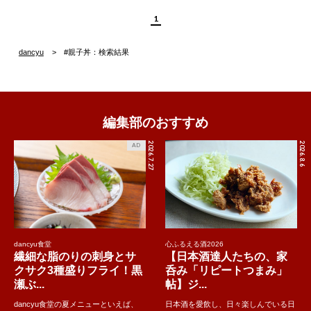
1
dancyu
#親子丼：検索結果
編集部のおすすめ
2026.7.27
2026.8.6
AD
dancyu食堂
心ふるえる酒2026
繊細な脂のりの刺身とサ
【日本酒達人たちの、家
クサク3種盛りフライ！黒
呑み「リピートつまみ」
瀬ぶ...
帖】ジ...
dancyu食堂の夏メニューといえば、
日本酒を愛飲し、日々楽しんでいる日