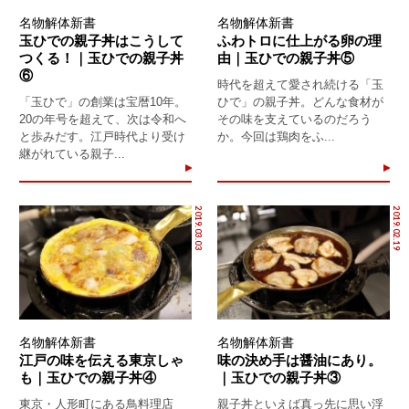
名物解体新書
名物解体新書
玉ひでの親子丼はこうして
ふわトロに仕上がる卵の理
つくる！｜玉ひでの親子丼
由｜玉ひでの親子丼⑤
⑥
時代を超えて愛され続ける「玉
「玉ひで」の創業は宝暦10年。
ひで」の親子丼。どんな食材が
20の年号を超えて、次は令和へ
その味を支えているのだろう
と歩みだす。江戸時代より受け
か。今回は鶏肉をふ...
継がれている親子...
2019.03.03
2019.02.19
名物解体新書
名物解体新書
江戸の味を伝える東京しゃ
味の決め手は醤油にあり。
も｜玉ひでの親子丼④
｜玉ひでの親子丼③
東京・人形町にある鳥料理店
親子丼といえば真っ先に思い浮