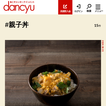
検索
メニュー
倶楽部入会
ログイン
#親子丼
15
件
2024.08.01