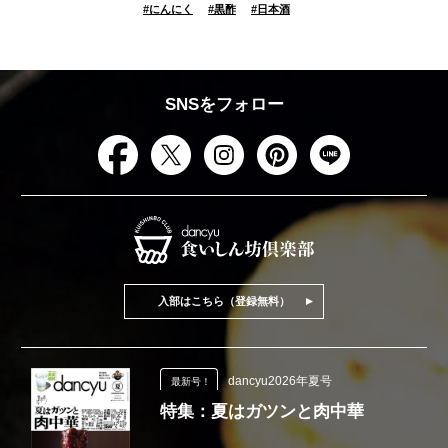
#
にんにく
#
黒酢
#
日本酒
SNSをフォロー
入部はこちら（登録無料）
dancyu2026年夏号
最新号！
特集：夏はガツンと肉中華