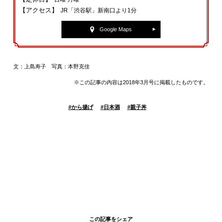
【アクセス】
JR「渋谷駅」新南口より1分
Google Maps
文：上島寿子 写真：本野克佳
※この記事の内容は2018年3月号に掲載したものです。
#
から揚げ
#
日本酒
#
親子丼
この記事をシェア