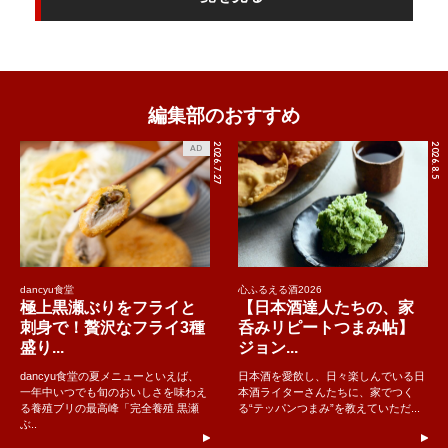
編集部のおすすめ
2026.7.27
2026.8.5
AD
dancyu食堂
心ふるえる酒2026
極上黒瀬ぶりをフライと
【日本酒達人たちの、家
刺身で！贅沢なフライ3種
呑みリピートつまみ帖】
盛り...
ジョン...
dancyu食堂の夏メニューといえば、
日本酒を愛飲し、日々楽しんでいる日
一年中いつでも旬のおいしさを味わえ
本酒ライターさんたちに、家でつく
る養殖ブリの最高峰「完全養殖 黒瀬
る“テッパンつまみ”を教えていただ...
ぶ..