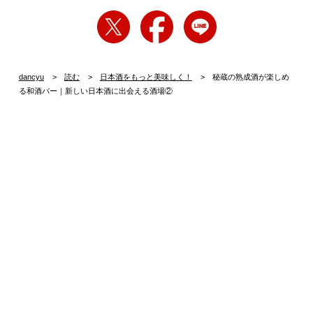
dancyu
読む
日本酒をもっと美味しく！
秘蔵の熟成酒が楽しめ
る和酒バー｜新しい日本酒に出会える酒場②