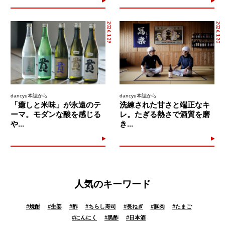
2026.1.29
2026.1.30
dancyu本誌から
dancyu本誌から
「癒しと米味」が永遠のテ
洗練された甘さと端正なキ
ーマ。モダンな酸を感じる
レ。たぎる熱さで酒質を磨
や...
き...
人気のキーワード
#
焼酎
#
生姜
#
酢
#
ちらし寿司
#
長ねぎ
#
豚肉
#
たまご
#
にんにく
#
黒酢
#
日本酒