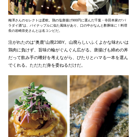
梅澤さんのセレクトは柔軟。鶏の塩唐揚げ900円に選んだ千葉・寺田本家の“パ
ラダイ酒”は、パイナップルに似た風味があり、口の中がなんと酢豚味に！料理
長の岩崎崇史さんとは名コンビだ。
注がれたのは“奥鹿”山廃23BY。山廃らしいふくよかな味わいは
鶏肉に負けず、旨味の輪がぐんぐん広がる。唐揚げも締めの丼
だって飲み手の嗜好を考えながら、ぴたりとハマる一本を選ん
でくれる。ただただ身を委ねるだけだ。