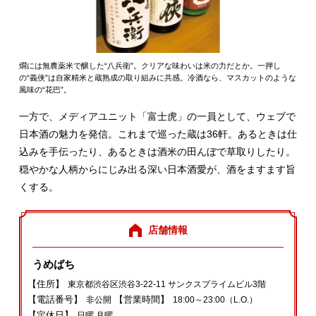
燗には無農薬米で醸した“八兵衛”。クリアな味わいは米の力だとか。一押し
の“義侠”は自家精米と蔵熟成の取り組みに共感。冷酒なら、マスカットのような
風味の“花巴”。
一方で、メディアユニット「富士虎」の一員として、ウェブで
日本酒の魅力を発信。これまで巡った蔵は36軒。あるときは仕
込みを手伝ったり、あるときは酒米の田んぼで草取りしたり。
穏やかな人柄からにじみ出る深い日本酒愛が、酒をますます旨
くする。
店舗情報
うめばち
【住所】
東京都渋谷区渋谷3‐22‐11 サンクスプライムビル3階
【電話番号】
【営業時間】
非公開
18:00～23:00（L.O.）
【定休日】
日曜 月曜