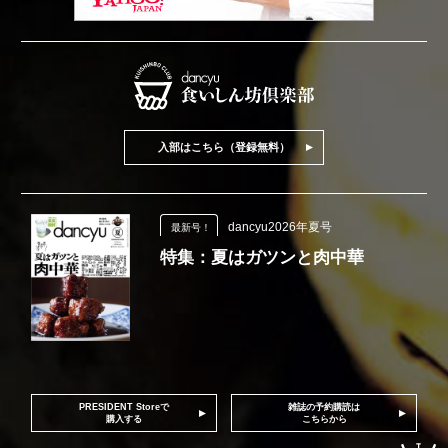
入部はこちら（登録無料）
dancyu2026年夏号
最新号！
特集：夏はガツンと肉中華
PRESIDENT Storeで
雑誌の予約購読は
購入する
こちらから