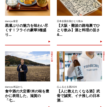
dancyu食堂
日本全国出張ひとり飲み
黒瀬ぶりの魅力を味わい尽
【大阪・難波の路地裏でひ
くす！フライの豪華3種盛
とり飲み】酒と料理の旨さ
り...
&...
2026.1.28
2026.6.6
dancyu本誌から
心ふるえる酒2026
食中酒の大定番!米の味を豊
【人に教えたくなる酒】武
かに表現した、滋賀の
骨で誠実、イチ推しの日本
「七...
酒...