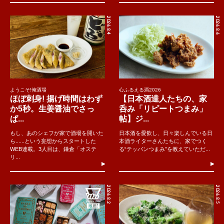
2026.8.4
2026.8.6
ようこそ!俺酒場
心ふるえる酒2026
ほぼ刺身! 揚げ時間はわず
【日本酒達人たちの、家
か5秒。生姜醤油でさっ
呑み「リピートつまみ」
ぱ...
帖】ジ...
もし、あのシェフが家で酒場を開いた
日本酒を愛飲し、日々楽しんでいる日
ら......という妄想からスタートした
本酒ライターさんたちに、家でつく
WEB連載。3人目は、鎌倉「オステ
る“テッパンつまみ”を教えていただ...
リ...
2026.8.2
2026.8.5