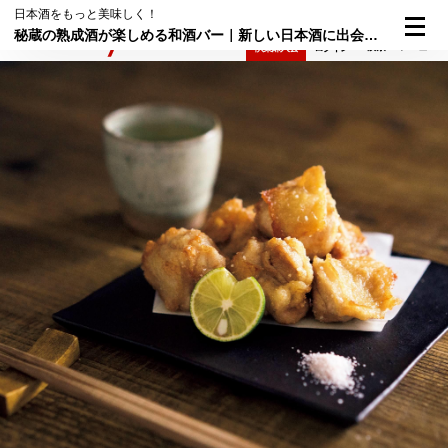
日本酒をもっと美味しく！
秘蔵の熟成酒が楽しめる和酒バー｜新しい日本酒に出会える酒場②
検索
メニュー
倶楽部入会
ログイン