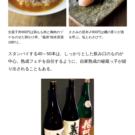
生親子丼800円は鶏もも肉と胸肉のヅ
ささみの昆布〆800円は磯の香りが酒
ケをのせた卵かけ丼。“義侠”純米原酒
を呼ぶ。塩とわさびで。
16BYと。
スタンバイする40～50本は、しっかりとした飲み口のものが
中心。熟成フェチを自任するように、自家熟成の秘蔵っ子が繰
り出されることもある。