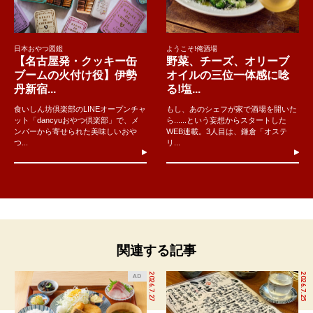
日本おやつ図鑑
ようこそ!俺酒場
【名古屋発・クッキー缶
野菜、チーズ、オリーブ
ブームの火付け役】伊勢
オイルの三位一体感に唸
丹新宿...
る!塩...
食いしん坊倶楽部のLINEオープンチャ
もし、あのシェフが家で酒場を開いた
ット「dancyuおやつ倶楽部」で、メ
ら......という妄想からスタートした
ンバーから寄せられた美味しいおや
WEB連載。3人目は、鎌倉「オステ
つ...
リ...
関連する記事
2026.7.27
2026.7.25
AD