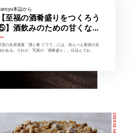
dancyu本誌から
【至福の酒肴盛りをつくろう
⑤】酒飲みのための甘くな...
荻窪の名居酒屋「酒と肴 ててて」には、呑んべえ垂涎の名
物がある。それが、写真の「酒肴盛り」。仕込んでお...
2024.02.16