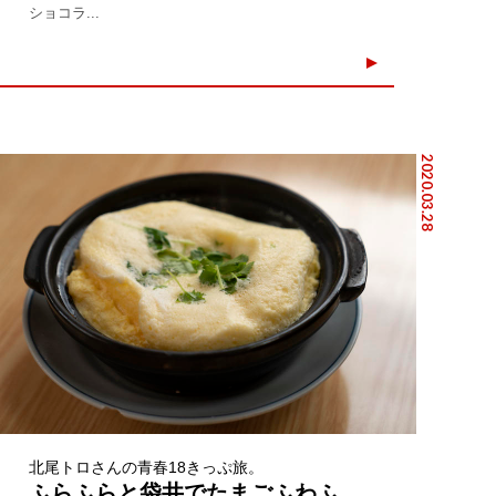
ショコラ...
2020.03.28
北尾トロさんの青春18きっぷ旅。
ふらふらと袋井でたまごふわふ