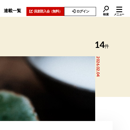
連載一覧
倶楽部入会
（無料）
ログイン
検索
メニュー
14
件
2026.02.04