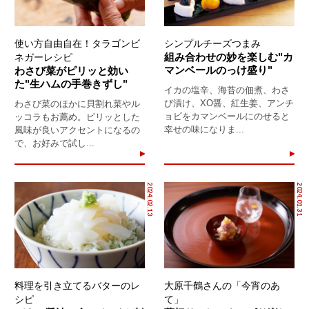
使い方自由自在！タラゴンビ
シンプルチーズつまみ
組み合わせの妙を楽しむ"カ
ネガーレシピ
マンベールのっけ盛り"
わさび菜がピリッと効い
た"生ハムの手巻きずし"
イカの塩辛、海苔の佃煮、わさ
び漬け、XO醤、紅生姜、アンチ
わさび菜のほかに貝割れ菜やル
ョビをカマンベールにのせると
ッコラもお薦め。ピリッとした
幸せの味になりま...
風味が良いアクセントになるの
で、お好みで試し...
2024.02.13
2024.01.31
料理を引き立てるバターのレ
大原千鶴さんの「今宵のあ
シピ
て」