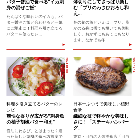
バター醤油で食べる"イカ刺
薄切りにしてさっぱり楽し
身の混ぜご飯"
む「ブリのわさびおろし和
え...
たんぱくな味わいのイカも、バ
ター醤油ご飯と合わせると一気
冬の旬の魚といえば、ブリ。脂
にご馳走に！料理を引き立てる
がのる身は煮ても焼いても美味
バターを使ったレ...
しく、おかずにもあてにもなり
ます。なかでも冬...
2024.01.30
2023.12.14
料理を引き立てるバターのレ
日本一ふつうで美味しい植野
シピ
食堂
爽快な香りが広がる"刺身魚
繊細な技で軽やかな美味し
の柚子胡椒バター和え"
さに！「ステーキハンバー
グ...
醤油にわさび、とはまったく違
った新しい刺身の食べ方提案で
東京・目白の人気洋食店「目白