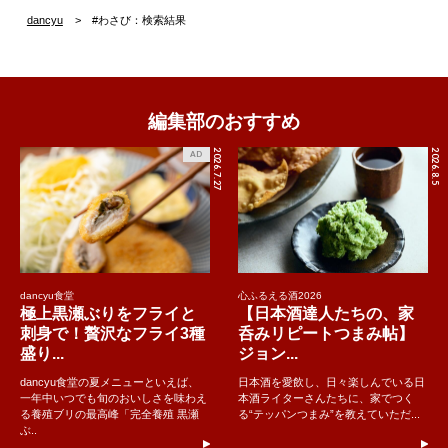
dancyu
#わさび：検索結果
編集部のおすすめ
2026.7.27
2026.8.5
AD
dancyu食堂
心ふるえる酒2026
極上黒瀬ぶりをフライと
【日本酒達人たちの、家
刺身で！贅沢なフライ3種
呑みリピートつまみ帖】
盛り...
ジョン...
dancyu食堂の夏メニューといえば、
日本酒を愛飲し、日々楽しんでいる日
一年中いつでも旬のおいしさを味わえ
本酒ライターさんたちに、家でつく
る養殖ブリの最高峰「完全養殖 黒瀬
る“テッパンつまみ”を教えていただ...
ぶ..