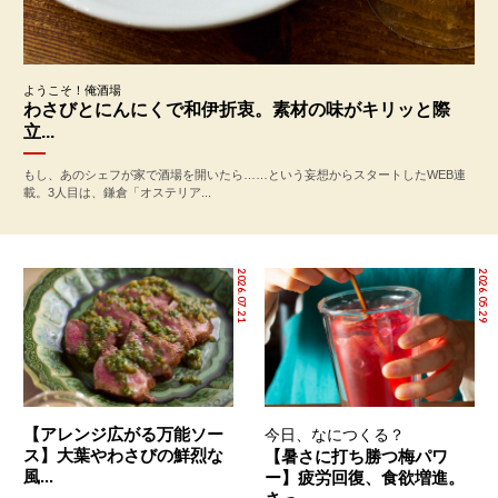
ようこそ！俺酒場
わさびとにんにくで和伊折衷。素材の味がキリッと際
立...
もし、あのシェフが家で酒場を開いたら……という妄想からスタートしたWEB連
載。3人目は、鎌倉「オステリア...
2026.07.21
2026.05.29
【アレンジ広がる万能ソー
今日、なにつくる？
ス】大葉やわさびの鮮烈な
【暑さに打ち勝つ梅パワ
風...
ー】疲労回復、食欲増進。