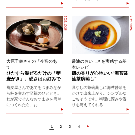
2023.10.28
2023.10.26
大原千鶴さんの「今宵のあ
醤油のおいしさを実感する基
て」
本レシピ
ひたすら混ぜるだけの「蕎
磯の香りが心地いい"海苔醤
麦がき」。硬さはお好みで
油茶碗蒸し"
蕎麦屋さんであてをつまみなが
具なしの茶碗蒸しに海苔醤油を
ら杯を交わす至福のひととき。
かけて出来上がり。シンプルな
わが家でそんなおつまみを簡単
ごちそうです。料理に深みや香
につくれたら、お...
りを与えてくれる...
1
2
3
4