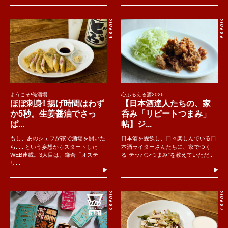
2026.8.4
2026.8.6
ようこそ!俺酒場
心ふるえる酒2026
ほぼ刺身! 揚げ時間はわず
【日本酒達人たちの、家
か5秒。生姜醤油でさっ
呑み「リピートつまみ」
ぱ...
帖】ジ...
もし、あのシェフが家で酒場を開いた
日本酒を愛飲し、日々楽しんでいる日
ら......という妄想からスタートした
本酒ライターさんたちに、家でつく
WEB連載。3人目は、鎌倉「オステ
る“テッパンつまみ”を教えていただ...
リ...
2026.8.2
2026.8.7