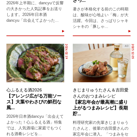
さっ...
2026年上半期に、dancyuで反響
の大きかった人気記事をお送り
暑さが本格化する前のこの時期
します。2026年日本酒
は、酸味が心地よい「梅」が大
dancyu「出会えてよかった...
活躍。今回は、さっぱりシャキ
シャキの「豚しゃ...
2026.02.19
2025.12.05
AD
心ふるえる酒2026
きじまりゅうたさん＆吉田愛
【アレンジ広がる万能ソー
さんのおつまみレシピ
ス】大葉やわさびの鮮烈な
【家忘年会が最高潮に盛り
風...
上がるつまみレシピ】長期
貯...
2026年日本酒dancyu「出会えて
よかった！心ふるえる酒」特集
料理研究家の先輩きじまりゅう
では、人気酒場に家庭でもつく
たさんと、後輩の吉田愛さんの
れる酒肴レシピを...
家忘年会に潜入。「つまみをセ