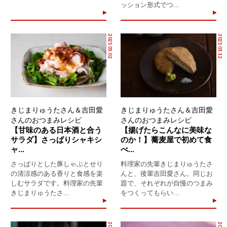
ッション形式でつ...
2025.05.02
2025.03.12
きじまりゅうたさん＆吉田愛
きじまりゅうたさん＆吉田愛
さんのおつまみレシピ
さんのおつまみレシピ
【甘味のある日本酒と合う
【揚げたらこんなに美味な
サラダ】さっぱりシャキシ
のか！】蕎麦屋で初めて食
ャ...
べ...
さっぱりとした豚しゃぶとせり
料理家の先輩きじまりゅうたさ
の清涼感のある香りと食感を楽
んと、後輩吉田愛さん。同じお
しむサラダです。料理家の先輩
題で、それぞれが自慢のつまみ
きじまりゅうたさ...
をつくってもらい...