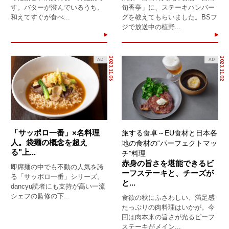
す。バターが澄んでいるうち、
旬香亭」に、ステーキハンバー
和えてすぐが食べ...
グを教えてもらいました。BSフ
ジで放送中の植野...
2023.11.06
2023.11.02
AD
AD
「サッポロ一番」×名料理
旅する食卓～EU食材と日本各
人。袋麺の概念を超え
地の食材の“パーフェクトマッ
る"上...
チ”料理
赤身の旨さを堪能できるビ
即席麺の中でも不動の人気を誇
ーフステーキと、チーズが
る「サッポロ一番」シリーズ。
と...
dancyu読者にも支持が高い一流
シェフの監修の下...
食欲の秋にふさわしい、満足感
たっぷりの肉料理はいかが。今
回は肉本来の旨さが光るビーフ
ステーキがメイン...