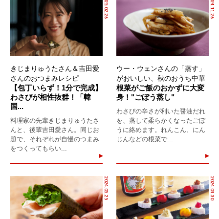
2025.02.26
2024.11.26
きじまりゅうたさん＆吉田愛
ウー・ウェンさんの「蒸す」
さんのおつまみレシピ
がおいしい、秋のおうち中華
【包丁いらず！1分で完成】
根菜がご飯のおかずに大変
わさびが相性抜群！「韓
身！"ごぼう蒸し"
国...
わさびの辛さが利いた醤油だれ
料理家の先輩きじまりゅうたさ
を、蒸して柔らかくなったごぼ
んと、後輩吉田愛さん。同じお
うに絡めます。れんこん、にん
題で、それぞれが自慢のつまみ
じんなどの根菜で...
をつくってもらい...
2024.05.25
2024.04.30