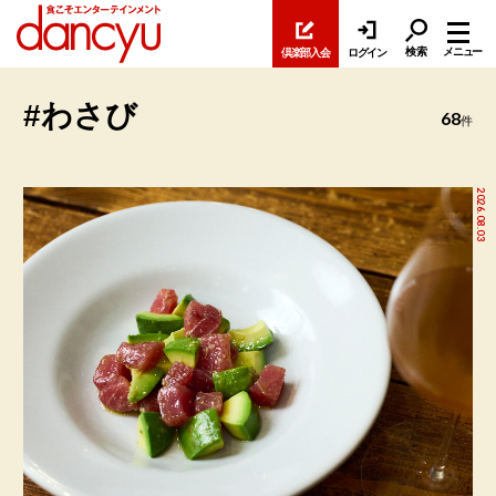
検索
メニュー
倶楽部入会
ログイン
#わさび
68
件
2026.08.03