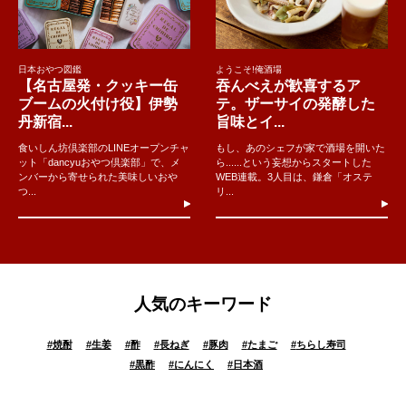
日本おやつ図鑑
ようこそ!俺酒場
【名古屋発・クッキー缶
吞んべえが歓喜するア
ブームの火付け役】伊勢
テ。ザーサイの発酵した
丹新宿...
旨味とイ...
食いしん坊倶楽部のLINEオープンチャ
もし、あのシェフが家で酒場を開いた
ット「dancyuおやつ倶楽部」で、メ
ら......という妄想からスタートした
ンバーから寄せられた美味しいおや
WEB連載。3人目は、鎌倉「オステ
つ...
リ...
人気のキーワード
#
焼酎
#
生姜
#
酢
#
長ねぎ
#
豚肉
#
たまご
#
ちらし寿司
#
黒酢
#
にんにく
#
日本酒