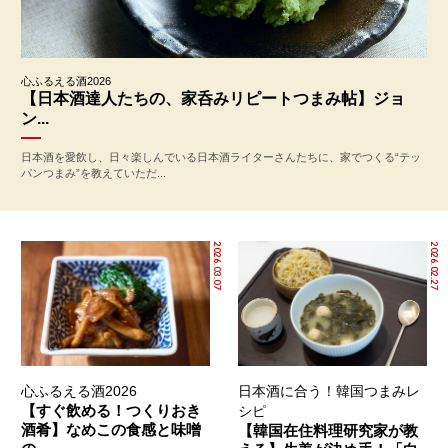
心ふるえる酒2026
【日本酒達人たちの、家呑みリピートつまみ帖】ジョ
ン...
日本酒を愛飲し、日々楽しんでいる日本酒ライターさんたちに、家でつくる“テッ
パンつまみ”を教えていただ...
2026.03.07
2026.02.27
心ふるえる酒2026
日本酒に合う！韓国つまみレ
【すぐ飲める！つくりおき
シピ
酒肴】なめこの食感と味噌
【韓国在住料理研究家が教