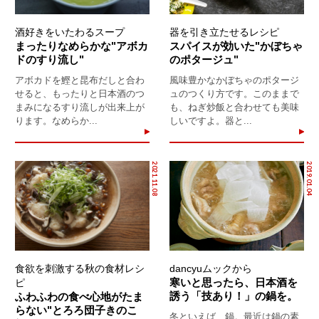
酒好きをいたわるスープ
器を引き立たせるレシピ
まったりなめらかな"アボカ
スパイスが効いた"かぼちゃ
ドのすり流し"
のポタージュ"
アボカドを鰹と昆布だしと合わ
風味豊かなかぼちゃのポタージ
せると、もったりと日本酒のつ
ュのつくり方です。このままで
まみになるすり流しが出来上が
も、ねぎ炒飯と合わせても美味
ります。なめらか...
しいですよ。器と...
2021.11.08
2019.01.04
食欲を刺激する秋の食材レシ
dancyuムックから
寒いと思ったら、日本酒を
ピ
誘う「技あり！」の鍋を。
ふわふわの食べ心地がたま
らない"とろろ団子きのこ
冬といえば、鍋。最近は鍋の素