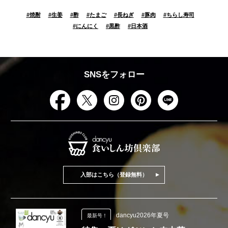
#
焼酎
#
生姜
#
酢
#
たまご
#
長ねぎ
#
豚肉
#
ちらし寿司
#
にんにく
#
黒酢
#
日本酒
SNSをフォロー
入部はこちら（登録無料）
dancyu2026年夏号
最新号！