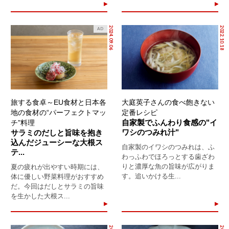
2024.09.06
2022.10.18
AD
旅する食卓～EU食材と日本各
大庭英子さんの食べ飽きない
地の食材の“パーフェクトマッ
定番レシピ
自家製でふんわり食感の"イ
チ”料理
ワシのつみれ汁"
サラミのだしと旨味を抱き
込んだジューシーな大根ス
自家製のイワシのつみれは、ふ
テ...
わっふわでほろっとする歯ざわ
りと濃厚な魚の旨味が広がりま
夏の疲れが出やすい時期には、
す。追いかける生...
体に優しい野菜料理がおすすめ
だ。今回はだしとサラミの旨味
を生かした大根ス...