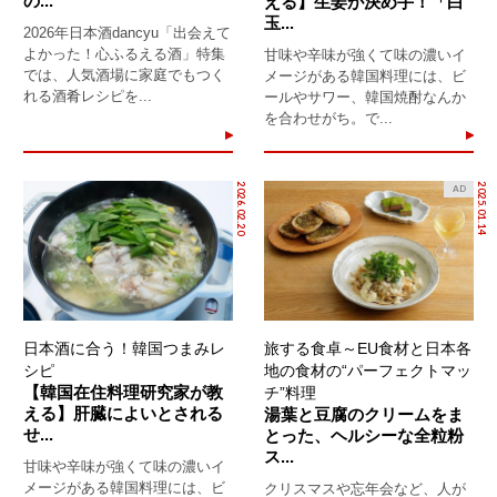
の...
える】生姜が決め手！「白
玉...
2026年日本酒dancyu「出会えて
よかった！心ふるえる酒」特集
甘味や辛味が強くて味の濃いイ
では、人気酒場に家庭でもつく
メージがある韓国料理には、ビ
れる酒肴レシピを...
ールやサワー、韓国焼酎なんか
を合わせがち。で...
2026.02.20
2025.01.14
AD
日本酒に合う！韓国つまみレ
旅する食卓～EU食材と日本各
シピ
地の食材の“パーフェクトマッ
【韓国在住料理研究家が教
チ”料理
える】肝臓によいとされる
湯葉と豆腐のクリームをま
せ...
とった、ヘルシーな全粒粉
ス...
甘味や辛味が強くて味の濃いイ
メージがある韓国料理には、ビ
クリスマスや忘年会など、人が