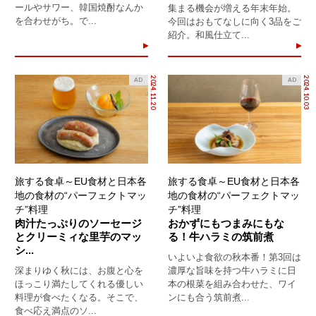
ールやサワー、韓国焼酎なんか
集まる機会が増える年末年始。
を合わせがち。で...
今回はおもてなしに向く3品をご
紹介。和風仕立て...
2024.11.20
2024.10.03
AD
AD
旅する食卓～EU食材と日本各
旅する食卓～EU食材と日本各
地の食材の“パーフェクトマッ
地の食材の“パーフェクトマッ
チ”料理
チ”料理
肉汁たっぷりのソーセージ
おかずにもつまみにもな
とクリーミィな里芋のマッ
る！牛ハラミの筑前煮
シ...
いよいよ食欲の秋本番！第3回は
深まりゆく秋には、お腹と心を
濃厚な旨味を持つ牛ハラミに日
ほっこり満たしてくれる優しい
本の根菜を組み合わせた、ワイ
料理が食べたくなる。そこで、
ンにも合う筑前煮...
食べ応え満点のソ...