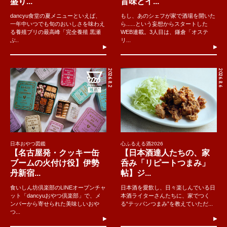
盛り...
旨味とイ...
dancyu食堂の夏メニューといえば、
もし、あのシェフが家で酒場を開いた
一年中いつでも旬のおいしさを味わえ
ら......という妄想からスタートした
る養殖ブリの最高峰「完全養殖 黒瀬
WEB連載。3人目は、鎌倉「オステ
ぶ..
リ...
2026.8.2
2026.8.6
日本おやつ図鑑
心ふるえる酒2026
【名古屋発・クッキー缶
【日本酒達人たちの、家
ブームの火付け役】伊勢
呑み「リピートつまみ」
丹新宿...
帖】ジ...
食いしん坊倶楽部のLINEオープンチャ
日本酒を愛飲し、日々楽しんでいる日
ット「dancyuおやつ倶楽部」で、メ
本酒ライターさんたちに、家でつく
ンバーから寄せられた美味しいおや
る“テッパンつまみ”を教えていただ...
つ...