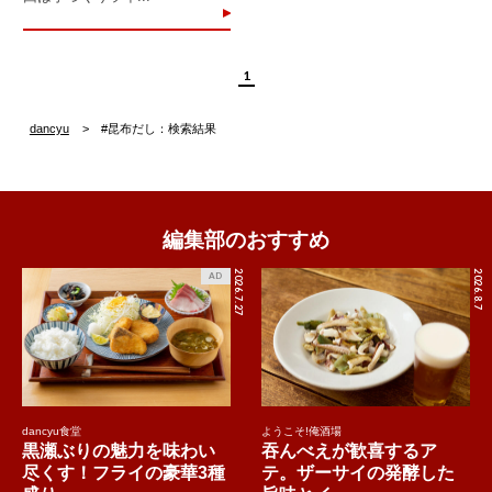
1
dancyu
#昆布だし：検索結果
編集部のおすすめ
2026.7.27
2026.8.7
AD
dancyu食堂
ようこそ!俺酒場
黒瀬ぶりの魅力を味わい
吞んべえが歓喜するア
尽くす！フライの豪華3種
テ。ザーサイの発酵した