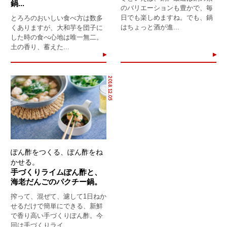
鍋...
のバリエーションも豊かで、毎
日でも楽しめますね。でも、鍋
とろろのおいしい食べ方は数多
はちょっと酒が進...
くありますが、大和芋を団子に
した時の食べ心地は唯一無二。
土の香り、蓄えた...
2018.12.05
ぽん酢をつくる、ぽん酢をね
かせる。
手づくりライムぽん酢と、
海老だんごのパクチー鍋。
搾って、混ぜて、濾して1日ねか
せるだけで簡単にできる、新鮮
で香り高い手づくりぽん酢。今
回は手づくりライ...