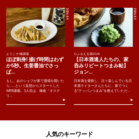
2026.8.4
2026.8.5
ようこそ!俺酒場
心ふるえる酒2026
ほぼ刺身! 揚げ時間はわず
【日本酒達人たちの、家
か5秒。生姜醤油でさっ
呑みリピートつまみ帖】
ぱ...
ジョン...
もし、あのシェフが家で酒場を開いた
日本酒を愛飲し、日々楽しんでいる日
ら......という妄想からスタートした
本酒ライターさんたちに、家でつく
WEB連載。3人目は、鎌倉「オステ
る“テッパンつまみ”を教えていただ...
リ...
人気のキーワード