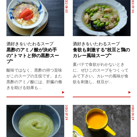
2022.08.03
2022.07.30
酒好きをいたわるスープ
酒好きをいたわるスープ
黒酢のアミノ酸が決め手
食欲も刺激する"枝豆と鶏の
の"トマトと卵の黒酢スー
カレー風味スープ"
プ"
夏バテで食欲がわかないとき
酸味ではなく、黒酢の持つ旨味
に、ぜひこのスープをつくって
がこのスープの主役です。また
みて下さい。カレーの風味が食
黒酢のアミノ酸には、肝臓の働
欲を刺激し、枝豆が...
きを助ける効果も...
2022.07.29
2022.01.29