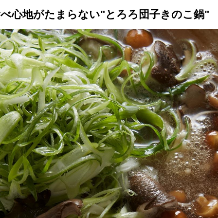
べ心地がたまらない"とろろ団子きのこ鍋"
トップ
プロが教えるレシピ
厳選！店探し
食のストーリー