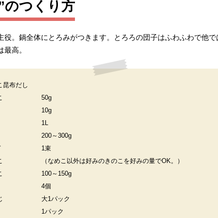
”のつくり方
主役。鍋全体にとろみがつきます。とろろの団子はふわふわで他で
は最高。
こ昆布だし
こ
50g
10g
1L
200～300g
ぎ
1束
こ
（なめこ以外は好みのきのこを好みの量でOK。）
こ
100～150g
4個
じ
大1パック
1パック