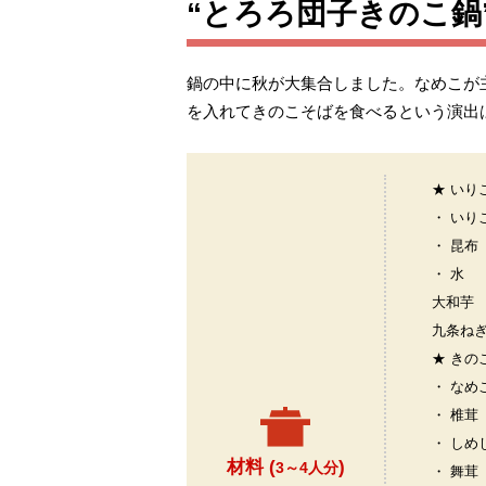
“とろろ団子きのこ鍋
鍋の中に秋が大集合しました。なめこが
を入れてきのこそばを食べるという演出
★ いり
・ いり
・ 昆布
・ 水
大和芋
九条ね
★ きの
・ なめ
・ 椎茸
・ しめ
材料 (
)
3～4人分
・ 舞茸