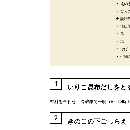
・ えの
・ ひら
★ 調味
・ 淡口
・ 酒
・ 塩
・ そば
・ 七味
1
いりこ昆布だしをと
材料を合わせ、冷蔵庫で一晩（8～12
2
きのこの下ごしらえ