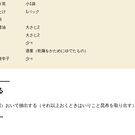
き茸
小1袋
たけ
1パック
料
醤油
大さじ2
大さじ2
少々
適量（乾麺をかためにゆでたもの）
唐辛子
少々
る
時間）おいて抽出する（それ以上おくときはいりこと昆布を取り出す