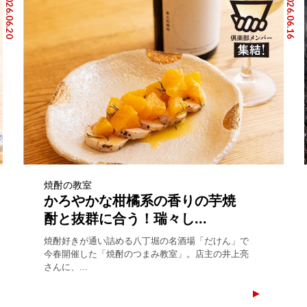
2026.06.20
2026.06.16
焼酎の教室
かろやかな柑橘系の香りの芋焼
酎と抜群に合う！瑞々し...
焼酎好きが通い詰める八丁堀の名酒場「だけん」で
今春開催した「焼酎のつまみ教室」。店主の井上亮
さんに、...