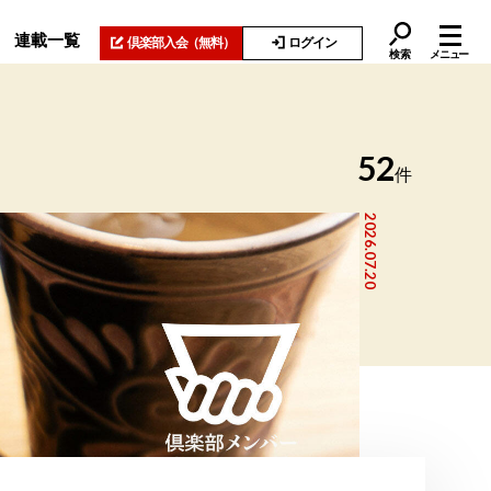
連載一覧
倶楽部入会
（無料）
ログイン
検索
メニュー
52
件
2026.07.20