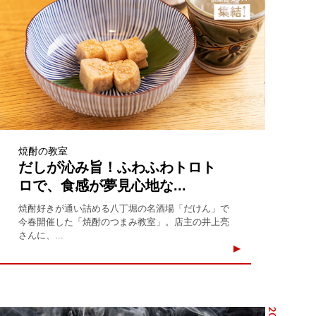
焼酎の教室
だしが沁み旨！ふわふわトロト
ロで、食感が夢見心地な...
焼酎好きが通い詰める八丁堀の名酒場「だけん」で
今春開催した「焼酎のつまみ教室」。店主の井上亮
さんに、...