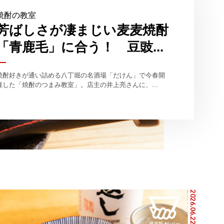
焼酎の教室
芳ばしさが凄まじい麦麦焼酎
「青鹿毛」に合う！ 豆豉...
焼酎好きが通い詰める八丁堀の名酒場「だけん」で今春開
催した「焼酎のつまみ教室」。店主の井上亮さんに、...
2026.06.22