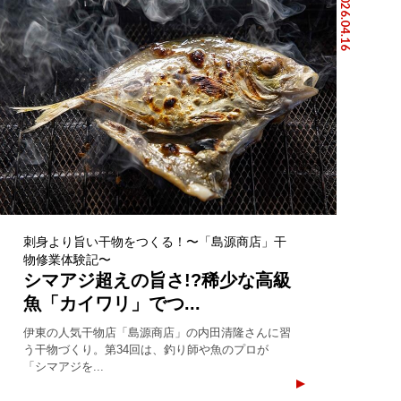
2026.04.16
刺身より旨い干物をつくる！〜「島源商店」干
物修業体験記〜
シマアジ超えの旨さ!?稀少な高級
魚「カイワリ」でつ...
伊東の人気干物店「島源商店」の内田清隆さんに習
う干物づくり。第34回は、釣り師や魚のプロが
「シマアジを...