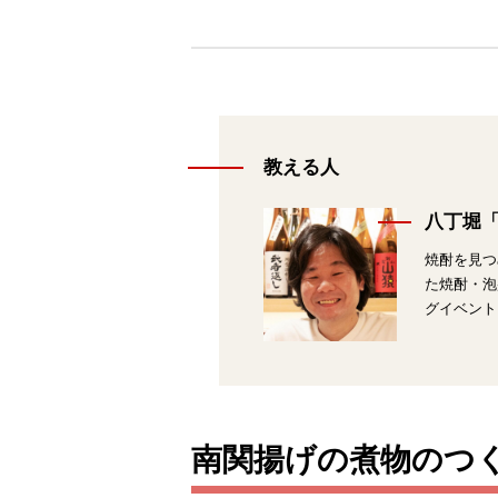
教える人
八丁堀
焼酎を見つ
た焼酎・泡
グイベント
南関揚げの煮物のつ