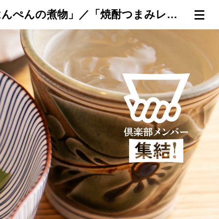
だしが沁み旨！ふわふわトロトロで、食感が夢見心地な「南関揚げとはんぺんの煮物」／「焼酎つまみレシピ＠八丁堀だけん」
連載一覧
倶楽部入会
（無料）
ログイン
検索
メニュー