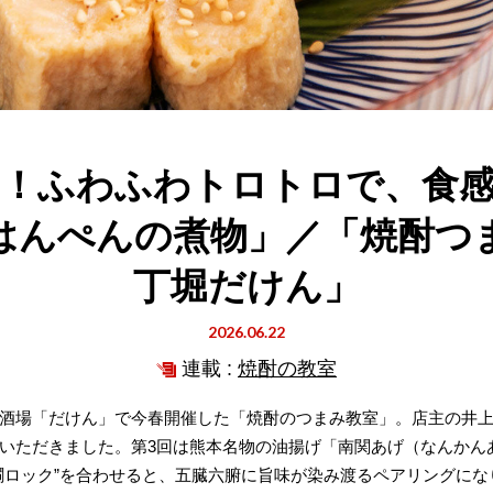
！ふわふわトロトロで、食
はんぺんの煮物」／「焼酎つ
丁堀だけん」
2026.06.22
連載 :
焼酎の教室
酒場「だけん」で今春開催した「焼酎のつまみ教室」。店主の井
いただきました。第3回は熊本名物の油揚げ「南関あげ（なんかん
燗ロック”を合わせると、五臓六腑に旨味が染み渡るペアリングにな