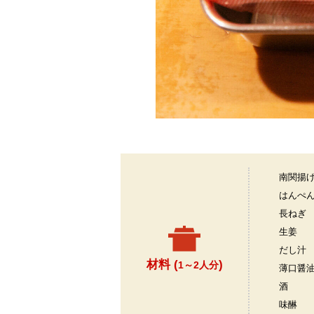
南関揚
はんぺ
長ねぎ
生姜
だし汁
材料 (
)
1～2人分
薄口醤
酒
味醂