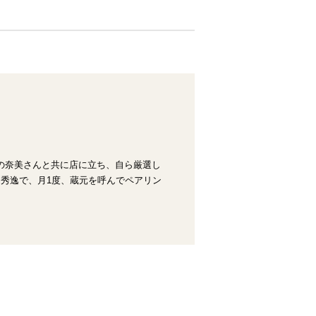
の奈美さんと共に店に立ち、自ら厳選し
も秀逸で、月1度、蔵元を呼んでペアリン