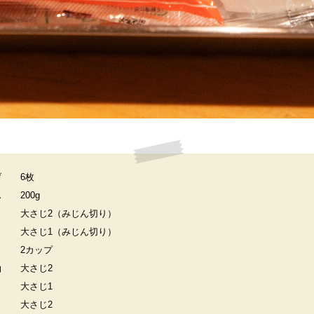
げ
6枚
ん
200g
大さじ2（みじん切り）
大さじ1（みじん切り）
2カップ
油
大さじ2
大さじ1
大さじ2