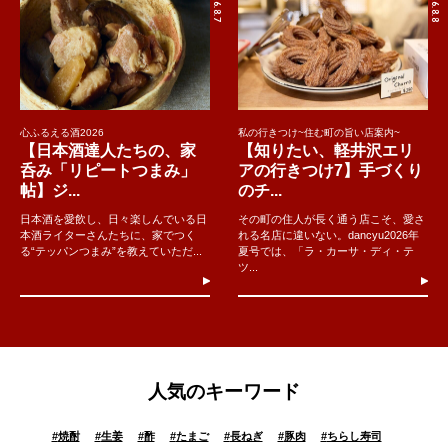
2026.8.7
2026.8.8
心ふるえる酒2026
私の行きつけ~住む町の旨い店案内~
【日本酒達人たちの、家
【知りたい、軽井沢エリ
呑み「リピートつまみ」
アの行きつけ7】手づくり
帖】ジ...
のチ...
日本酒を愛飲し、日々楽しんでいる日
その町の住人が長く通う店こそ、愛さ
本酒ライターさんたちに、家でつく
れる名店に違いない。dancyu2026年
る“テッパンつまみ”を教えていただ...
夏号では、「ラ・カーサ・ディ・テ
ツ...
人気のキーワード
#
焼酎
#
生姜
#
酢
#
たまご
#
長ねぎ
#
豚肉
#
ちらし寿司