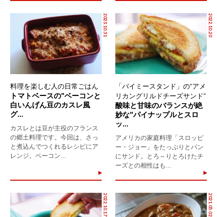
2023.10.31
2022.10.20
料理を楽しむ人の日常ごはん
「バイミースタンド」の“アメ
トマトベースの"ベーコンと
リカングリルドチーズサンド”
白いんげん豆のカスレ風
酸味と甘味のバランスが絶
グ...
妙な"パイナップルとスロ
ッ...
カスレとは豆が主役のフランス
の郷土料理です。今回は、さっ
アメリカの家庭料理「スロッピ
と煮込んでつくれるレシピにア
ー・ジョー」をたっぷりとパン
レンジ。ベーコン...
にサンド。とろ～りとろけたチ
ーズとの相性はも...
2022.10.17
2021.05.02