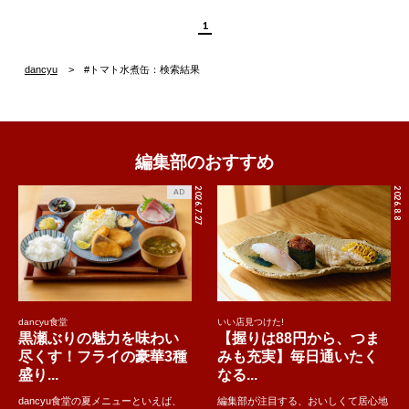
1
dancyu
#トマト水煮缶：検索結果
編集部のおすすめ
2026.7.27
2026.8.8
AD
dancyu食堂
いい店見つけた!
黒瀬ぶりの魅力を味わい
【握りは88円から、つま
尽くす！フライの豪華3種
みも充実】毎日通いたく
盛り...
なる...
dancyu食堂の夏メニューといえば、
編集部が注目する、おいしくて居心地