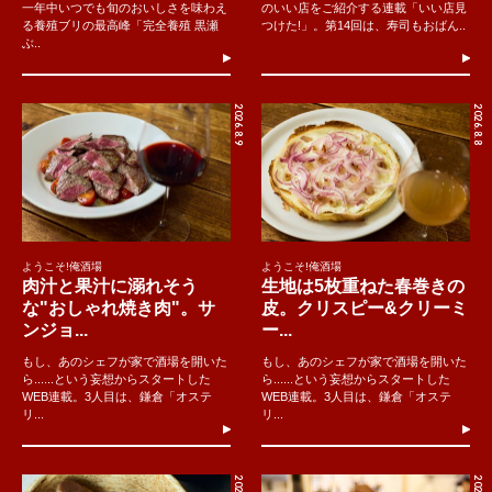
一年中いつでも旬のおいしさを味わえ
のいい店をご紹介する連載「いい店見
る養殖ブリの最高峰「完全養殖 黒瀬
つけた!」。第14回は、寿司もおばん..
ぶ..
2026.8.9
2026.8.8
ようこそ!俺酒場
ようこそ!俺酒場
肉汁と果汁に溺れそう
生地は5枚重ねた春巻きの
な"おしゃれ焼き肉"。サ
皮。クリスピー&クリーミ
ンジョ...
ー...
もし、あのシェフが家で酒場を開いた
もし、あのシェフが家で酒場を開いた
ら......という妄想からスタートした
ら......という妄想からスタートした
WEB連載。3人目は、鎌倉「オステ
WEB連載。3人目は、鎌倉「オステ
リ...
リ...