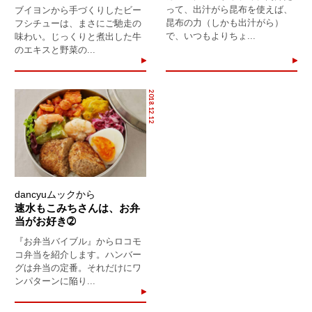
って、出汁がら昆布を使えば、
ブイヨンから手づくりしたビー
昆布の力（しかも出汁がら）
フシチューは、まさにご馳走の
で、いつもよりちょ...
味わい。じっくりと煮出した牛
のエキスと野菜の...
2018.12.12
dancyuムックから
速水もこみちさんは、お弁
当がお好き➁
『お弁当バイブル』からロコモ
コ弁当を紹介します。ハンバー
グは弁当の定番。それだけにワ
ンパターンに陥り...