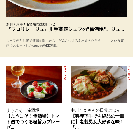
創刊35周年！名酒場の感動レシピ
『フロリレージュ』川手寛康シェフの"俺酒場"。ジュ...
シェフがもし家で酒場を開いたら、どんなつまみを出すのだろう……。という妄
想でスタートしたdancyuWEB連載...
2025.10.04
2025.02.24
ようこそ！俺酒場
中川たまさんの日常ごはん
【ようこそ！俺酒場】トマ
【料理下手でも絶品の一皿
ト缶でつくる極旨カプレー
に】老若男女大好きな味！
ゼ...
「...