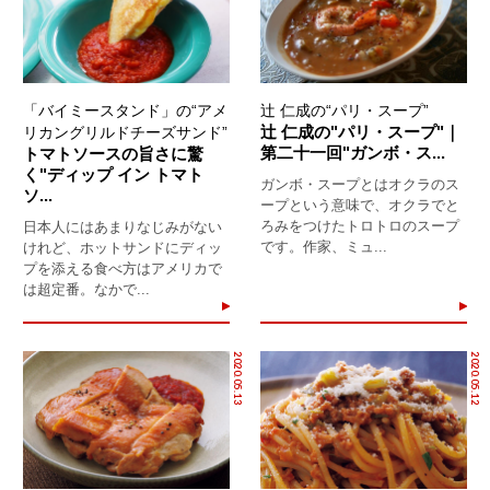
「バイミースタンド」の“アメ
辻 仁成の“パリ・スープ”
辻 仁成の"パリ・スープ"｜
リカングリルドチーズサンド”
第二十一回"ガンボ・ス...
トマトソースの旨さに驚
く"ディップ イン トマト
ガンボ・スープとはオクラのス
ソ...
ープという意味で、オクラでと
ろみをつけたトロトロのスープ
日本人にはあまりなじみがない
です。作家、ミュ...
けれど、ホットサンドにディッ
プを添える食べ方はアメリカで
は超定番。なかで...
2020.05.13
2020.05.12