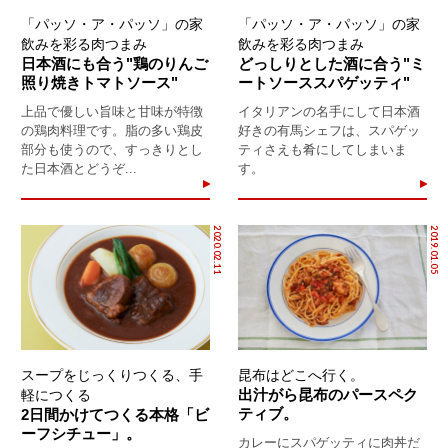
「パッソ・ア・パッソ」の家
「パッソ・ア・パッソ」の家
飲みを彩る肉つまみ
飲みを彩る肉つまみ
日本酒にも合う"鶏のりんご
どっしりとした酒に合う"ミ
照り焼きトマトソース"
ートソーススパゲッティ"
上品で優しい旨味と甘味が特徴
イタリアンの名手にして日本酒
の鶏肉料理です。脂の多い鶏皮
好きの有馬シェフは、スパゲッ
部分も使うので、すっきりとし
ティさえも肴にしてしまいま
た日本酒とどうぞ...
す。
2020.02.11
2019.01.05
スープをじっくりつくる、手
昆布はどこへ行く。
出汁がら昆布のパースペク
軽につくる
ティブ。
2日間かけてつくる本格「ビ
ーフシチュー」。
カレーにスパゲッティに肉丼だ