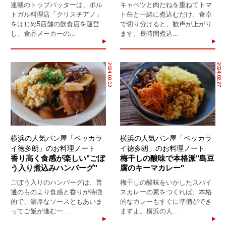
連載のトップバッターは、ポル
キャベツと肉だねを重ねてトマ
トガル料理店「クリスチアノ」
ト缶と一緒に煮込むだけ。食卓
をはじめ5店舗の飲食店を運営
で切り分けると、歓声が上がり
し、食品メーカーの...
ます。長時間煮込...
2024.03.02
2024.02.27
横浜の人気パン屋「ベッカラ
横浜の人気パン屋「ベッカラ
イ徳多朗」のお料理ノート
イ徳多朗」のお料理ノート
香り高く食感が楽しい"ごぼ
梅干しの酸味で本格派"島豆
う入り煮込みハンバーグ"
腐のキーマカレー"
ごぼう入りのハンバーグは、普
梅干しの酸味をいかしたスパイ
通のものより食感と香りが特徴
スカレーの素をつくれば、本格
的で、濃厚なソースともあいま
的なカレーもすぐに準備ができ
ってご飯が進む一...
ますよ。横浜の人...