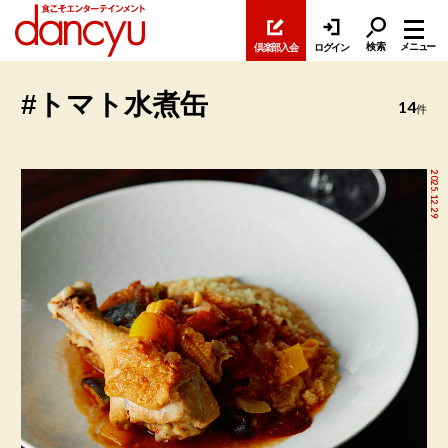
検索
メニュー
倶楽部入会
ログイン
#トマト水煮缶
14
件
2025.12.29