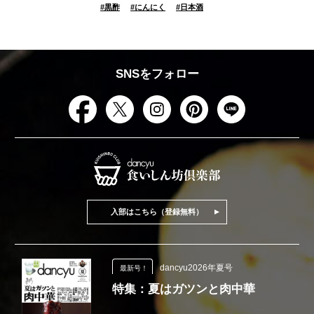
#
黒酢
#
にんにく
#
日本酒
SNSをフォロー
入部はこちら（登録無料）
dancyu2026年夏号
最新号！
特集：夏はガツンと肉中華