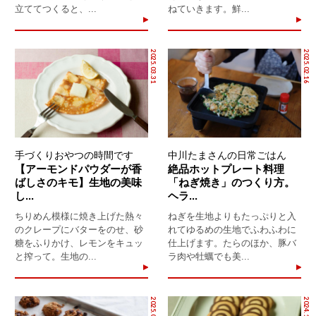
立ててつくると、...
ねていきます。鮮...
2025.03.31
2025.02.16
手づくりおやつの時間です
中川たまさんの日常ごはん
【アーモンドパウダーが香
絶品ホットプレート料理
ばしさのキモ】生地の美味
「ねぎ焼き」のつくり方。
し...
ヘラ...
ちりめん模様に焼き上げた熱々
ねぎを生地よりもたっぷりと入
のクレープにバターをのせ、砂
れてゆるめの生地でふわふわに
糖をふりかけ、レモンをキュッ
仕上げます。たらのほか、豚バ
と搾って。生地の...
ラ肉や牡蠣でも美...
2025.01.18
2024.12.29