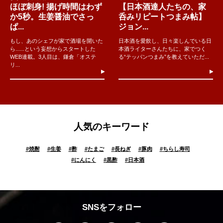
ほぼ刺身! 揚げ時間はわず
【日本酒達人たちの、家
か5秒。生姜醤油でさっ
呑みリピートつまみ帖】
ぱ...
ジョン...
もし、あのシェフが家で酒場を開いた
日本酒を愛飲し、日々楽しんでいる日
ら......という妄想からスタートした
本酒ライターさんたちに、家でつく
WEB連載。3人目は、鎌倉「オステ
る“テッパンつまみ”を教えていただ...
リ...
人気のキーワード
#
焼酎
#
生姜
#
酢
#
たまご
#
長ねぎ
#
豚肉
#
ちらし寿司
#
にんにく
#
黒酢
#
日本酒
SNSをフォロー