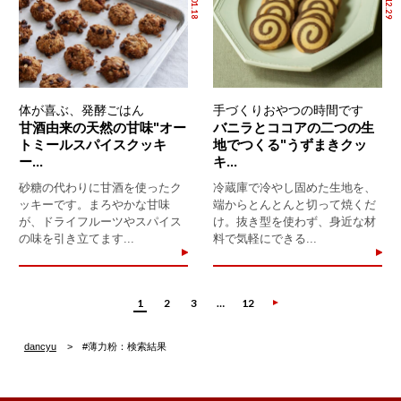
体が喜ぶ、発酵ごはん
手づくりおやつの時間です
甘酒由来の天然の甘味"オー
バニラとココアの二つの生
トミールスパイスクッキ
地でつくる"うずまきクッ
ー...
キ...
砂糖の代わりに甘酒を使ったク
冷蔵庫で冷やし固めた生地を、
ッキーです。まろやかな甘味
端からとんとんと切って焼くだ
が、ドライフルーツやスパイス
け。抜き型を使わず、身近な材
の味を引き立てます...
料で気軽にできる...
1
2
3
…
12
dancyu
#薄力粉：検索結果