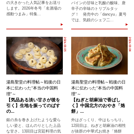
の大きかった人気記事をお送り
パインの甘味と乳酸の酸味、唐
します。2026年冬号「名酒場の
辛子の辛味のトリプルタッ
感動つまみ」特集...
グ！ 発売中の「dancyu」夏号
では、気鋭のシェフ二...
2026.03.05
2026.03.04
湯島聖堂の料理帖～戦後の日
湯島聖堂の料理帖～戦後の日
本に伝わった“本当の中国料
本に伝わった“本当の中国料
理”～
理”～
【気品ある淡い甘さが後を
【ねぎと胡麻油で香ばし
引く】生地を振ってのばす
く】中国北方のおやき「烙
の...
餅」...
銀の糸を巻き上げたような愛ら
外はざっくり、中はもっちり。
しい姿と、ほんのりとした上品
12回目は、ねぎと胡麻油の相性
な甘さ。13回目は宮廷料理の気
が抜群の中華式お焼き「烙餅