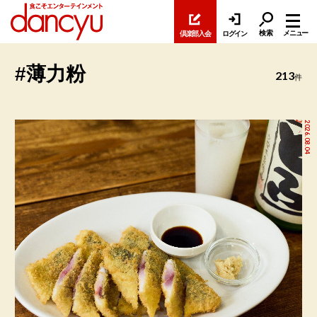
検索
メニュー
倶楽部入会
ログイン
#薄力粉
213
件
2026.08.04