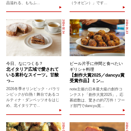
品溢れる、もちふ...
（ラオビン）」です...
2026.02.16
2026.01.23
今日、なにつくる？
ビール片手に仲間と食べたい
北イタリア広域で愛されて
ギリシャ料理
いる素朴なスイーツ。甘酸
【創作大賞2025／dancyu賞
っ...
受賞作品】ミン...
2026冬季オリンピック・パラリ
note主催の日本最大級の創作コ
ンピックが白熱！舞台であるコ
ンテスト「創作大賞2025」。応
ルティナ・ダンペッツオをはじ
募総数は、驚きの約7万件！フー
め、北イタリアで...
ド部門でdancyu賞...
2026.01.18
2026.01.12