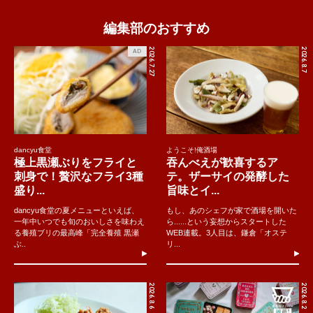
編集部のおすすめ
2026.7.27
2026.8.7
AD
dancyu食堂
ようこそ!俺酒場
極上黒瀬ぶりをフライと
吞んべえが歓喜するア
刺身で！贅沢なフライ3種
テ。ザーサイの発酵した
盛り...
旨味とイ...
dancyu食堂の夏メニューといえば、
もし、あのシェフが家で酒場を開いた
一年中いつでも旬のおいしさを味わえ
ら......という妄想からスタートした
る養殖ブリの最高峰「完全養殖 黒瀬
WEB連載。3人目は、鎌倉「オステ
ぶ..
リ...
2026.8.6
2026.8.2