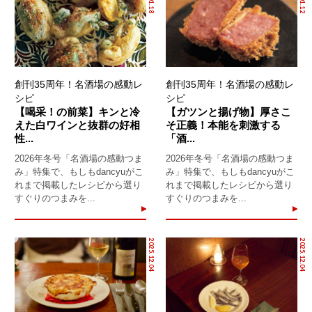
創刊35周年！名酒場の感動レ
創刊35周年！名酒場の感動レ
シピ
シピ
【喝采！の前菜】キンと冷
【ガツンと揚げ物】厚さこ
えた白ワインと抜群の好相
そ正義！本能を刺激する
性...
「酒...
2026年冬号「名酒場の感動つま
2026年冬号「名酒場の感動つま
み」特集で、もしもdancyuがこ
み」特集で、もしもdancyuがこ
れまで掲載したレシピから選り
れまで掲載したレシピから選り
すぐりのつまみを...
すぐりのつまみを...
2025.12.04
2025.12.04