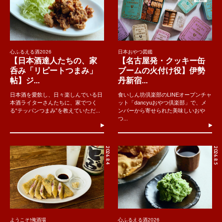
心ふるえる酒2026
日本おやつ図鑑
【日本酒達人たちの、家
【名古屋発・クッキー缶
呑み「リピートつまみ」
ブームの火付け役】伊勢
帖】ジ...
丹新宿...
日本酒を愛飲し、日々楽しんでいる日
食いしん坊倶楽部のLINEオープンチャ
本酒ライターさんたちに、家でつく
ット「dancyuおやつ倶楽部」で、メ
る“テッパンつまみ”を教えていただ...
ンバーから寄せられた美味しいおや
つ...
2026.8.4
2026.8.5
ようこそ!俺酒場
心ふるえる酒2026