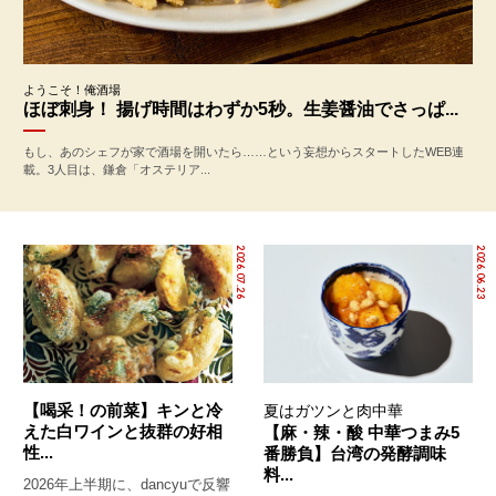
ようこそ！俺酒場
ほぼ刺身！ 揚げ時間はわずか5秒。生姜醤油でさっぱ...
もし、あのシェフが家で酒場を開いたら……という妄想からスタートしたWEB連
載。3人目は、鎌倉「オステリア...
2026.07.26
2026.06.23
【喝采！の前菜】キンと冷
夏はガツンと肉中華
えた白ワインと抜群の好相
【麻・辣・酸 中華つまみ5
性...
番勝負】台湾の発酵調味
料...
2026年上半期に、dancyuで反響