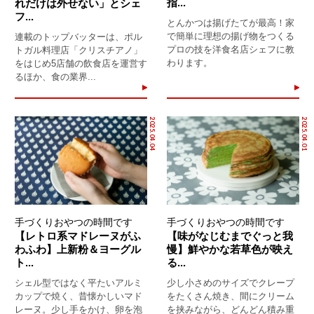
指...
れだけは外せない」とシェ
フ...
とんかつは揚げたてが最高！家
で簡単に理想の揚げ物をつくる
連載のトップバッターは、ポル
プロの技を洋食名店シェフに教
トガル料理店「クリスチアノ」
わります。
をはじめ5店舗の飲食店を運営す
るほか、食の業界...
2025.04.04
2025.04.01
手づくりおやつの時間です
手づくりおやつの時間です
【レトロ系マドレーヌがふ
【味がなじむまでぐっと我
わふわ】上新粉＆ヨーグル
慢】鮮やかな若草色が映え
ト...
る...
シェル型ではなく平たいアルミ
少し小さめのサイズでクレープ
カップで焼く、昔懐かしいマド
をたくさん焼き、間にクリーム
レーヌ。少し手をかけ、卵を泡
を挟みながら、どんどん積み重