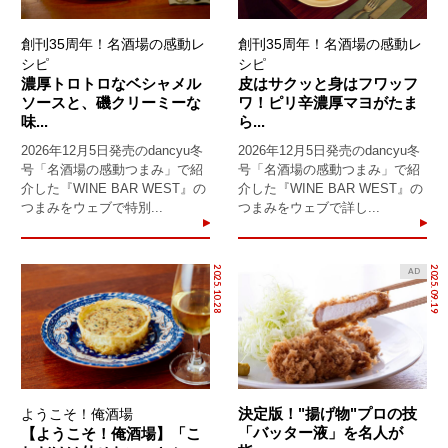
創刊35周年！名酒場の感動レ
創刊35周年！名酒場の感動レ
シピ
シピ
濃厚トロトロなベシャメル
皮はサクッと身はフワッフ
ソースと、磯クリーミーな
ワ！ピリ辛濃厚マヨがたま
味...
ら...
2026年12月5日発売のdancyu冬
2026年12月5日発売のdancyu冬
号「名酒場の感動つまみ」で紹
号「名酒場の感動つまみ」で紹
介した『WINE BAR WEST』の
介した『WINE BAR WEST』の
つまみをウェブで特別...
つまみをウェブで詳し...
2025.10.28
2025.09.19
AD
決定版！"揚げ物"プロの技
ようこそ！俺酒場
「バッター液」を名人が
【ようこそ！俺酒場】「こ