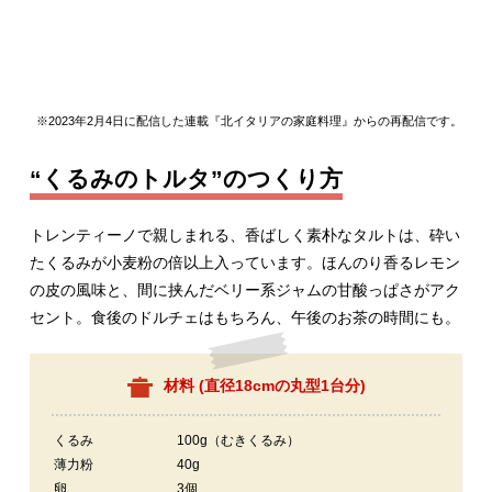
※2023年2月4日に配信した連載『北イタリアの家庭料理』からの再配信です。
“くるみのトルタ”のつくり方
トレンティーノで親しまれる、香ばしく素朴なタルトは、砕い
たくるみが小麦粉の倍以上入っています。ほんのり香るレモン
の皮の風味と、間に挟んだベリー系ジャムの甘酸っぱさがアク
セント。食後のドルチェはもちろん、午後のお茶の時間にも。
材料 (
直径18cmの丸型1台分
)
くるみ
100g（むきくるみ）
薄力粉
40g
卵
3個