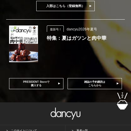
入部はこちら（登録無料）
dancyu2026年夏号
最新号！
特集：夏はガツンと肉中華
PRESIDENT Storeで
雑誌の予約購読は
購入する
こちらから
このサイトについて
著者一覧