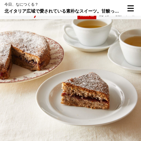
今日、なにつくる？
北イタリア広域で愛されている素朴なスイーツ。甘酸っぱさがクセになる「くるみのトルタ」のレシピ
検索
メニュー
倶楽部入会
ログイン