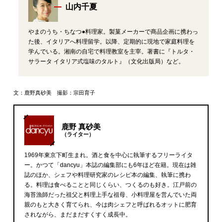
山内千夏
やまのうち・ちなつ●料理家。製菓メーカーで商品企画に携わっ
た後、イタリアへ料理留学。以降、定期的に現地で家庭料理を
学んでいる。湘南の自宅で料理教室を主宰。著書に『トルタ・
サラータ イタリア式塩味のタルト』（文化出版局）など。
文：鹿野真砂美 撮影：宗田育子
鹿野 真砂美
（ライター）
1969年東京下町生まれ。酒と食を中心に執筆するフリーライタ
ー。かつて「dancyu」本誌の編集部にも6年ほど在籍。現在は雑
誌のほか、シェフや料理研究家のレシピ本の編集、執筆に携わ
る。料理は食べることと同じくらい、つくるのも好き。江戸前の
海苔漁師だった祖父と料理上手な祖母、小料理屋を営んでいた両
親のもと大きく育てられ、今は肉シェフと呼ばれるオットに肥育
されながら、まだまだすくすく成長中。