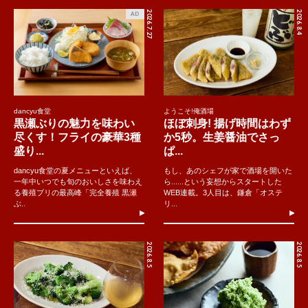
2026.7.27
2026.8.4
AD
dancyu食堂
ようこそ!俺酒場
黒瀬ぶりの魅力を味わい
ほぼ刺身! 揚げ時間はわず
尽くす！フライの豪華3種
か5秒。生姜醤油でさっ
盛り...
ぱ...
dancyu食堂の夏メニューといえば、
もし、あのシェフが家で酒場を開いた
一年中いつでも旬のおいしさを味わえ
ら......という妄想からスタートした
る養殖ブリの最高峰「完全養殖 黒瀬
WEB連載。3人目は、鎌倉「オステ
ぶ..
リ...
2026.8.5
2026.8.5