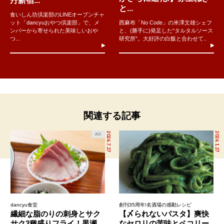
丹新宿...
と...
食いしん坊倶楽部のLINEオープンチャ
ット「dancyuおやつ倶楽部」で、メ
西麻布「No Code」の米澤文雄シェフ
ンバーから寄せられた美味しいおや
と、(勝手に)発足した“タルタルソース
つ...
研究所”。大好評の白飯と合わせて..
関連する記事
2026.7.27
2026.1.27
AD
dancyu食堂
創刊35周年!名酒場の感動レシピ
繊細な脂のりの刺身とサク
【〆られないパスタ】爽快
サク3種盛りフライ！黒瀬
なセロリの苦味とペコリー