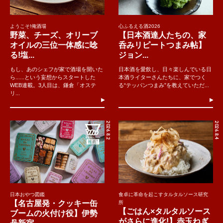
ようこそ!俺酒場
心ふるえる酒2026
野菜、チーズ、オリーブ
【日本酒達人たちの、家
オイルの三位一体感に唸
呑みリピートつまみ帖】
る!塩...
ジョン...
もし、あのシェフが家で酒場を開いた
日本酒を愛飲し、日々楽しんでいる日
ら......という妄想からスタートした
本酒ライターさんたちに、家でつく
WEB連載。3人目は、鎌倉「オステ
る“テッパンつまみ”を教えていただ...
リ...
2026.8.2
2026.8.4
日本おやつ図鑑
食卓に革命を起こすタルタルソース研究
【名古屋発・クッキー缶
所
【ごはん×タルタルソース
ブームの火付け役】伊勢
がさらに進化!】赤玉ねぎ