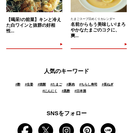
【喝采!の前菜】キンと冷え
たまごスープ日めくりカレンダー
名前からもう美味しい!まろ
た白ワインと抜群の好相
やかなたまごのコクに、
性...
爽...
人気のキーワード
#
酢
#
生姜
#
焼酎
#
たまご
#
豚肉
#
ちらし寿司
#
長ねぎ
#
にんにく
#
黒酢
#
日本酒
SNSをフォロー