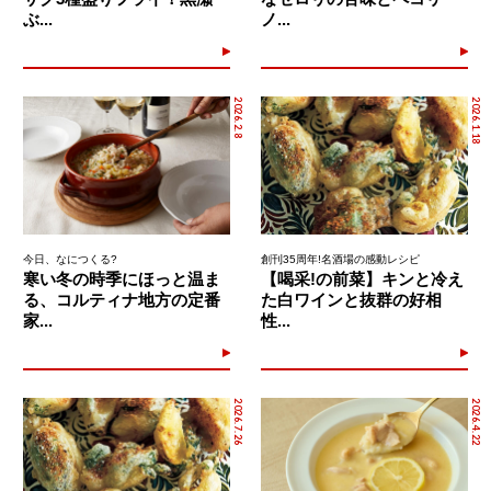
ぶ...
ノ...
2026.2.8
2026.1.18
今日、なにつくる?
創刊35周年!名酒場の感動レシピ
寒い冬の時季にほっと温ま
【喝采!の前菜】キンと冷え
る、コルティナ地方の定番
た白ワインと抜群の好相
家...
性...
2026.7.26
2026.4.22