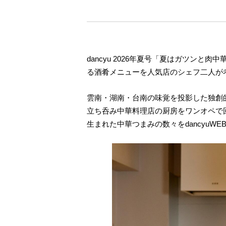
dancyu 2026年夏号「夏はガツ
る酒肴メニューを人気店のシェフ二人が
雲南・湖南・台南の味覚を投影した独創
立ち呑み中華料理店の厨房をワンオペで
生まれた中華つまみの数々をdancyuW