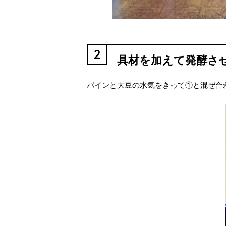
2
具材を加えて発酵さ
パインと大豆の水気をきって①と混ぜ合