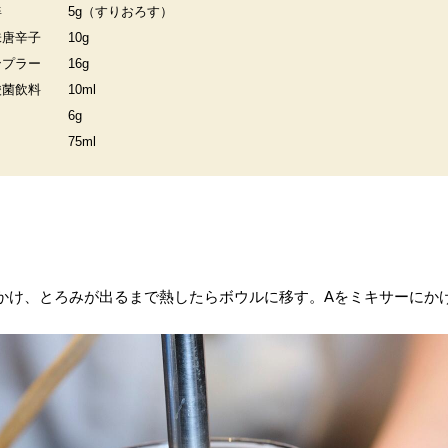
姜
5g（すりおろす）
味唐辛子
10g
ンプラー
16g
酸菌飲料
10ml
6g
75ml
かけ、とろみが出るまで熱したらボウルに移す。Aをミキサーにか