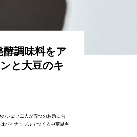
発酵調味料をア
インと大豆のキ
鋭のシェフ二人が五つのお題に合
回はパイナップルでつくる中華風キ