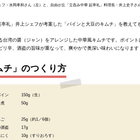
ェフ・水岡孝和さん（左）と、自由が丘「立呑み中華 起率礼」料理長・井上史子さ
「起率礼」井上シェフが考案した「パインと大豆のキムチ」を教えて
る台湾の醤（ジャン）をアレンジした中華風キムチです。ポイント
ピリ辛、酒盗の旨味が重なって、爽やかで奥深い味わいになります
ムチ」のつくり方
パイン
150g（生）
水煮
50g
んご
25g（約1／6個）
の酒盗
17g
んにく
10g（すりおろす）