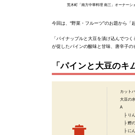
荒木町「南方中華料理 南三」オーナーシ
今回は、“野菜・フルーツ”のお題から
「パイナップルと大豆を漬け込んでつく
が促したパインの酸味と甘味、唐辛子の
「パインと大豆のキ
カット
大豆の
A
├ り
├ 鰹
├ に