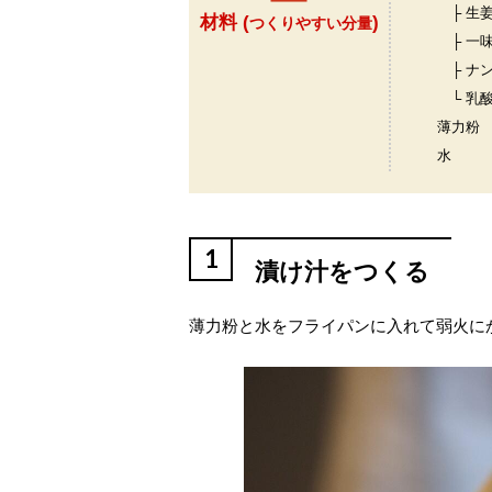
├ 生
材料 (
)
つくりやすい分量
├ 一
├ ナ
└ 乳
薄力粉
水
1
漬け汁をつくる
薄力粉と水をフライパンに入れて弱火に