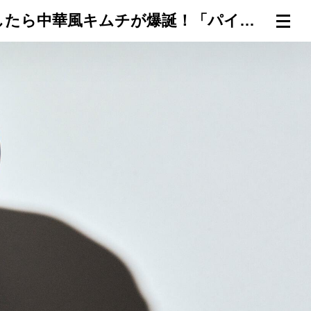
【麻・辣・酸 中華つまみ5番勝負】台湾の発酵調味料をアレンジしたら中華風キムチが爆誕！「パインと大豆のキムチ」
連載一覧
倶楽部入会
（無料）
ログイン
検索
メニュー