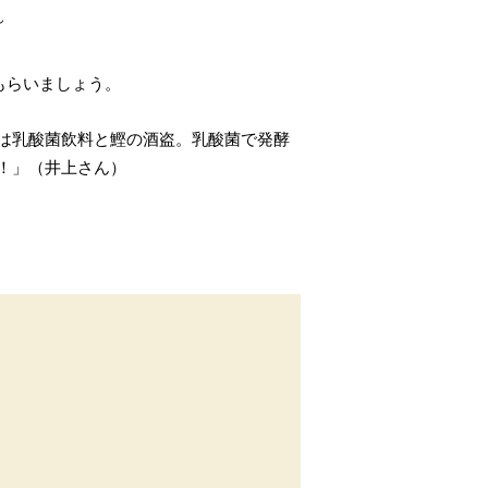
ん
もらいましょう。
は乳酸菌飲料と鰹の酒盗。乳酸菌で発酵
！」（井上さん）