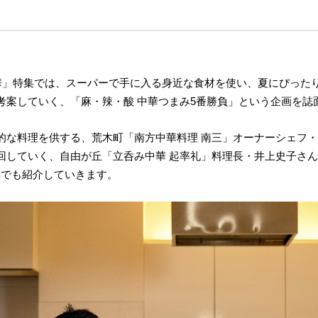
ンと肉中華」特集では、スーパーで手に入る身近な食材を使い、夏にぴっ
考案していく、「麻・辣・酸 中華つまみ5番勝負」という企画を誌
的な料理を供する、荒木町「南方中華料理 南三」オーナーシェフ
回していく、自由が丘「立呑み中華 起率礼」料理長・井上史子さ
EBでも紹介していきます。