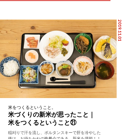
2019.11.01
米をつくるということ。
米づくりの新米が思ったこと｜
米をつくるということ㉑
稲刈りで汗を流し、ボルタンスキーで肝を冷やした
後は、お待ちかねの晩餐会である。新米を堪能！！