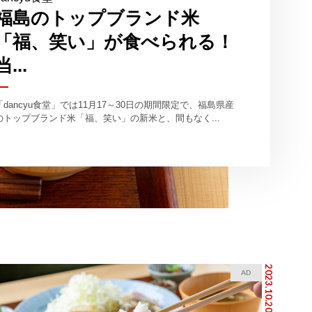
福島のトップブランド米
「福、笑い」が食べられる！
当...
「dancyu食堂」では11月17～30日の期間限定で、福島県産
のトップブランド米「福、笑い」の新米と、間もなく...
2023.10.20
AD