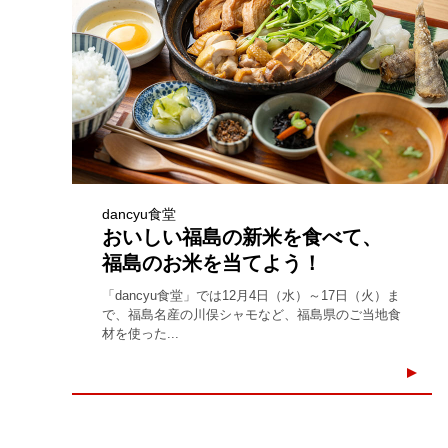
dancyu食堂
おいしい福島の新米を食べて、
福島のお米を当てよう！
「dancyu食堂」では12月4日（水）～17日（火）ま
で、福島名産の川俣シャモなど、福島県のご当地食
材を使った...