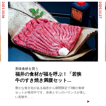
2021.10.06
2020.11.27
美味食材を買う
福井の食材が福を呼ぶ！「若狭
牛のすき焼き満腹セット...
豊かな食文化がある福井から期間限定で3種の食材
セットが発売中です。赤身とサシのバランスが美し
い若狭牛、...