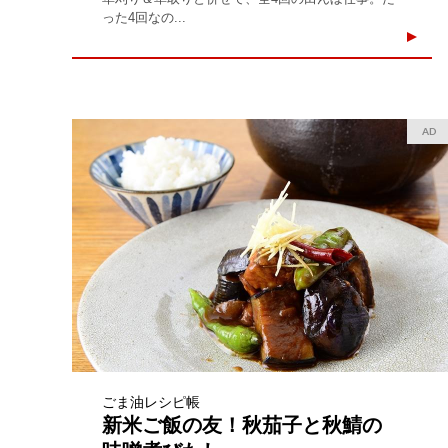
った4回なの...
AD
ごま油レシピ帳
新米ご飯の友！秋茄子と秋鯖の