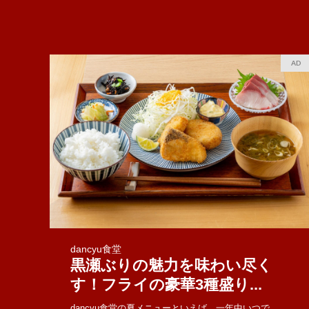
AD
dancyu食堂
黒瀬ぶりの魅力を味わい尽く
す！フライの豪華3種盛り...
dancyu食堂の夏メニューといえば、一年中いつで