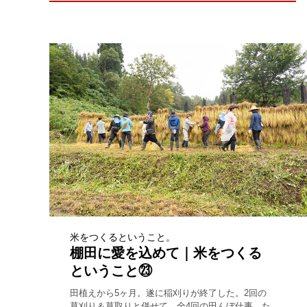
米をつくるということ。
棚田に愛を込めて｜米をつくる
ということ㉓
田植えから5ヶ月。遂に稲刈りが終了した。2回の
草刈り＆草取りと併せて、全4回の田んぼ仕事。た