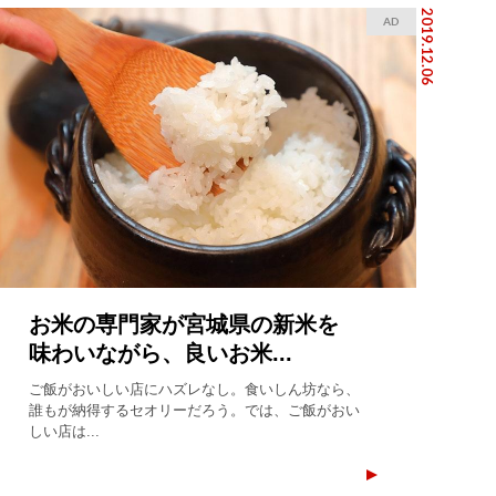
2019.12.06
AD
お米の専門家が宮城県の新米を
味わいながら、良いお米...
ご飯がおいしい店にハズレなし。食いしん坊なら、
誰もが納得するセオリーだろう。では、ご飯がおい
しい店は...