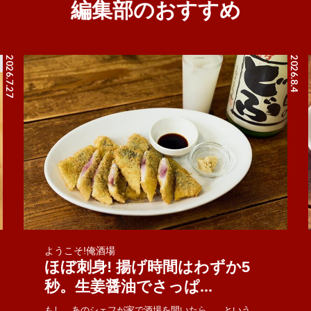
編集部のおすすめ
2026.7.27
2026.8.4
ようこそ!俺酒場
ほぼ刺身! 揚げ時間はわずか5
秒。生姜醤油でさっぱ...
もし、あのシェフが家で酒場を開いたら......という