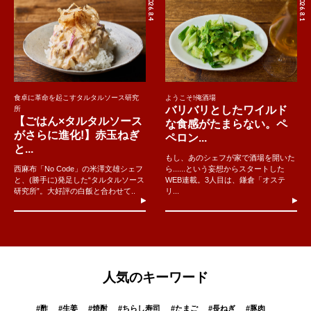
2026.8.4
2026.8.1
食卓に革命を起こすタルタルソース研究
ようこそ!俺酒場
バリバリとしたワイルド
所
【ごはん×タルタルソース
な食感がたまらない。ペ
がさらに進化!】赤玉ねぎ
ペロン...
と...
もし、あのシェフが家で酒場を開いた
西麻布「No Code」の米澤文雄シェフ
ら......という妄想からスタートした
と、(勝手に)発足した“タルタルソース
WEB連載。3人目は、鎌倉「オステ
研究所”。大好評の白飯と合わせて..
リ...
人気のキーワード
#
酢
#
生姜
#
焼酎
#
ちらし寿司
#
たまご
#
長ねぎ
#
豚肉