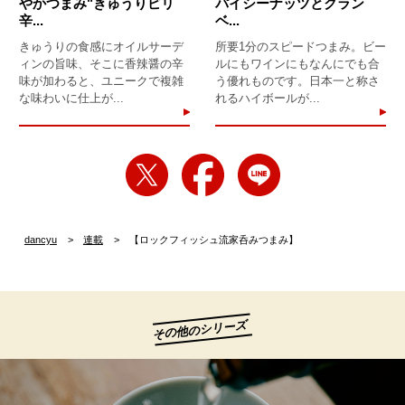
やかつまみ"きゅうりピリ
パイシーナッツとクラン
辛...
ベ...
きゅうりの食感にオイルサーデ
所要1分のスピードつまみ。ビー
ィンの旨味、そこに香辣醤の辛
ルにもワインにもなんにでも合
味が加わると、ユニークで複雑
う優れものです。日本一と称さ
な味わいに仕上が...
れるハイボールが...
dancyu
連載
【ロックフィッシュ流家呑みつまみ】
その他のシリーズ