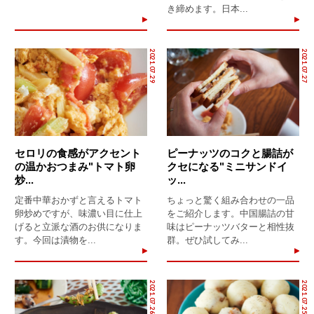
き締めます。日本...
2021.07.29
2021.07.27
セロリの食感がアクセント
ピーナッツのコクと腸詰が
の温かおつまみ"トマト卵
クセになる"ミニサンドイ
炒...
ッ...
定番中華おかずと言えるトマト
ちょっと驚く組み合わせの一品
卵炒めですが、味濃い目に仕上
をご紹介します。中国腸詰の甘
げると立派な酒のお供になりま
味はピーナッツバターと相性抜
す。今回は漬物を...
群。ぜひ試してみ...
2021.07.26
2021.07.25