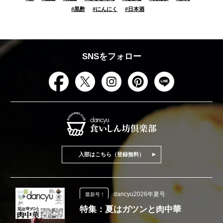
#
黒酢
#
にんにく
#
日本酒
SNSをフォロー
入部はこちら（登録無料）
dancyu2026年夏号
最新号！
特集：夏はガツンと肉中華