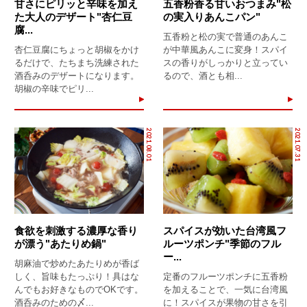
甘さにピリッと辛味を加え
五香粉香る甘いおつまみ"松
た大人のデザート"杏仁豆
の実入りあんこパン"
腐...
五香粉と松の実で普通のあんこ
杏仁豆腐にちょっと胡椒をかけ
が中華風あんこに変身！スパイ
るだけで、たちまち洗練された
スの香りがしっかりと立ってい
酒呑みのデザートになります。
るので、酒とも相...
胡椒の辛味でピリ...
2021.08.01
2021.07.31
食欲を刺激する濃厚な香り
スパイスが効いた台湾風フ
が漂う"あたりめ鍋"
ルーツポンチ"季節のフル
ー...
胡麻油で炒めたあたりめが香ば
しく、旨味もたっぷり！具はな
定番のフルーツポンチに五香粉
んでもお好きなものでOKです。
を加えることで、一気に台湾風
酒呑みのための〆...
に！スパイスが果物の甘さを引