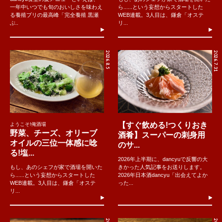
一年中いつでも旬のおいしさを味わえ
ら......という妄想からスタートした
る養殖ブリの最高峰「完全養殖 黒瀬
WEB連載。3人目は、鎌倉「オステ
ぶ..
リ...
2026.8.5
2026.7.31
【すぐ飲める!つくりおき
ようこそ!俺酒場
野菜、チーズ、オリーブ
酒肴】スーパーの刺身用
オイルの三位一体感に唸
のサ...
る!塩...
2026年上半期に、dancyuで反響の大
もし、あのシェフが家で酒場を開いた
きかった人気記事をお送りします。
ら......という妄想からスタートした
2026年日本酒dancyu「出会えてよか
WEB連載。3人目は、鎌倉「オステ
った...
リ...