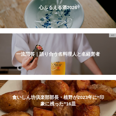
心ふるえる酒2026
AD
一流問答｜語り合う名料理人と名経営者
食いしん坊倶楽部部長・植野が2023年に“印
象に残った”16皿