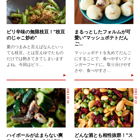
ピリ辛味の無限枝豆！"枝豆
まるっとしたフォルムが可
のじゃこ炒め"
愛い"マッシュポテトだん
ご...
夏のつまみと言えばなんといっ
ても枝豆。とは言えゆでたもの
マッシュポテトを丸めてだんご
だけでは飽きてきてしまいます
にすることで、食べやすいフィ
よね。今回はピリ...
ンガーフードに。取り分けやす
さや、食べやすさ...
2021.07.24
2021.07.22
ハイボールが止まらない爽
どんな酒とも相性抜群！"ス