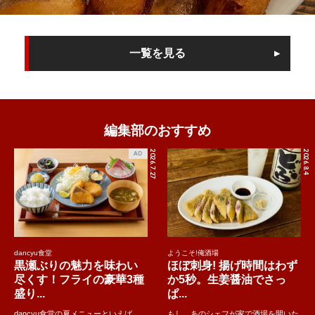
一覧を見る
編集部のおすすめ
2026.7.27
2026.8.4
AD
dancyu食堂
ようこそ!俺酒場
黒瀬ぶりの魅力を味わい
ほぼ刺身! 揚げ時間はわず
尽くす！フライの豪華3種
か5秒。生姜醤油でさっ
盛り...
ぱ...
dancyu食堂の夏メニューといえば、
もし、あのシェフが家で酒場を開いた