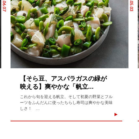
2026.06.07
2026.05.03
【そら豆、アスパラガスの緑が
映える】爽やかな「帆立...
これから旬を迎える帆立、そして初夏の野菜とフル
ーツをふんだんに使ったちらし寿司は爽やかな美味
しさ！ ...