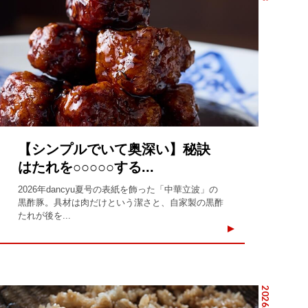
【シンプルでいて奥深い】秘訣
はたれを○○○○○する...
2026年dancyu夏号の表紙を飾った「中華立波」の
黒酢豚。具材は肉だけという潔さと、自家製の黒酢
たれが後を...