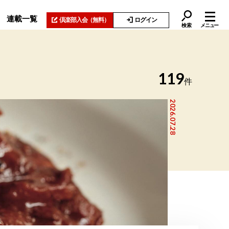
連載一覧
倶楽部入会
（無料）
ログイン
検索
メニュー
119
件
2026.07.28