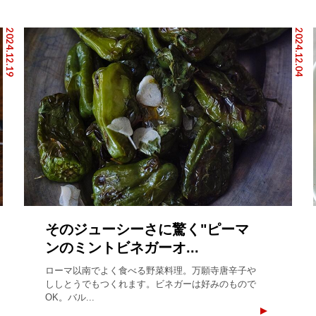
2024.12.19
2024.12.04
そのジューシーさに驚く"ピーマ
ンのミントビネガーオ...
ローマ以南でよく食べる野菜料理。万願寺唐辛子や
ししとうでもつくれます。ビネガーは好みのもので
OK。バル...