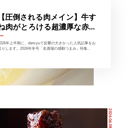
【圧倒される肉メイン】牛す
ね肉がとろける超濃厚な赤...
2026年上半期に、dancyuで反響の大きかった人気記事をお
送りします。2026年冬号「名酒場の感動つまみ」特集...
2026.06.08