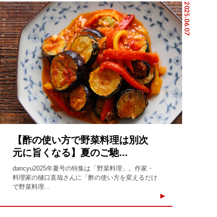
2025.06.07
【酢の使い方で野菜料理は別次
元に旨くなる】夏のご馳...
dancyu2025年夏号の特集は「野菜料理」。作家・
料理家の樋口直哉さんに「酢の使い方を変えるだけ
で野菜料理...