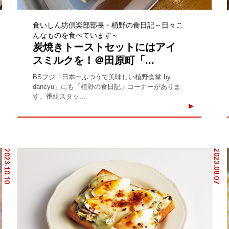
食いしん坊倶楽部部長・植野の食日記～日々こ
んなものを食べています～
炭焼きトーストセットにはアイ
スミルクを！＠田原町「...
BSフジ「日本一ふつうで美味しい植野食堂 by
dancyu」にも「植野の食日記」コーナーがありま
す。番組スタッ...
2023.10.10
2023.08.07