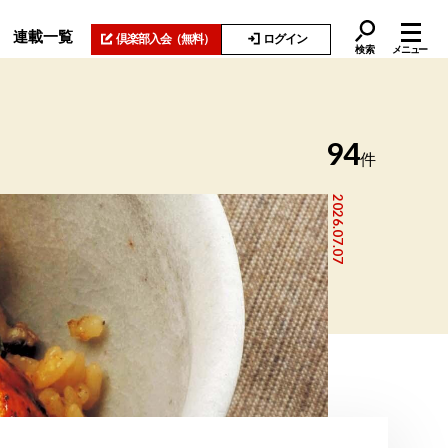
連載一覧
倶楽部入会
（無料）
ログイン
検索
メニュー
94
件
2026.07.07