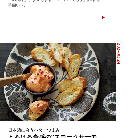
手間いら...
2024.03.24
日本酒に合うバターつまみ
とろける食感の"スモークサーモ