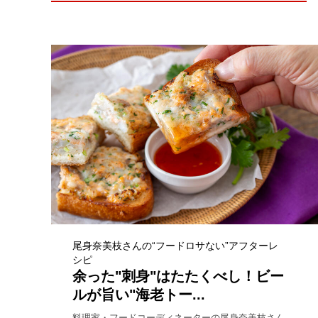
尾身奈美枝さんの“フードロサない”アフターレ
シピ
余った"刺身"はたたくべし！ビー
ルが旨い"海老トー...
料理家・フードコーディネーターの尾身奈美枝さん