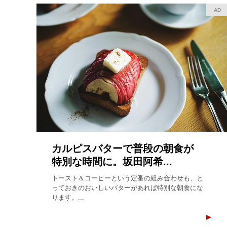
AD
カルピスバターで普段の朝食が
特別な時間に。坂田阿希...
トースト＆コーヒーという定番の組み合わせも、と
っておきのおいしいバターがあれば特別な朝食にな
ります。...