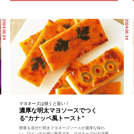
2024.05.24
2024.05.14
マヨネーズは焼くと旨い！
濃厚な明太マヨソースでつく
る"カナッペ風トースト"
卵黄を混ぜた明太マヨネーズソースが濃厚な味わ
い。ワインのお供に最高です。マヨネーズが大活躍