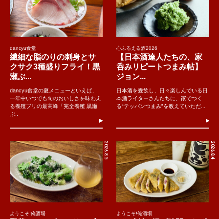
dancyu食堂
心ふるえる酒2026
繊細な脂のりの刺身とサ
【日本酒達人たちの、家
クサク3種盛りフライ！黒
呑みリピートつまみ帖】
瀬ぶ...
ジョン...
dancyu食堂の夏メニューといえば、
日本酒を愛飲し、日々楽しんでいる日
一年中いつでも旬のおいしさを味わえ
本酒ライターさんたちに、家でつく
る養殖ブリの最高峰「完全養殖 黒瀬
る“テッパンつまみ”を教えていただ...
ぶ..
2026.8.5
2026.8.4
ようこそ!俺酒場
ようこそ!俺酒場