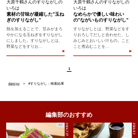
大原千鶴さんのすりながしの
大原千鶴さんのすりながしの
いろは
いろは
素材の甘味が凝縮した"玉ね
なめらかで優しい味わい
ぎのすりながし"
の"ながいものすりながし"
熱を加えることで、甘みがまろ
すりながしとは、野菜などをす
やかになる玉ねぎをすりながし
りおろしてだしと合わせた、し
にしました。すりながしとは、
みじみとおいしい汁もの。こと
野菜などをすりお...
こと煮込むことを...
1
dancyu
#すりながし：検索結果
編集部のおすすめ
2026.7.27
2026.8.5
AD