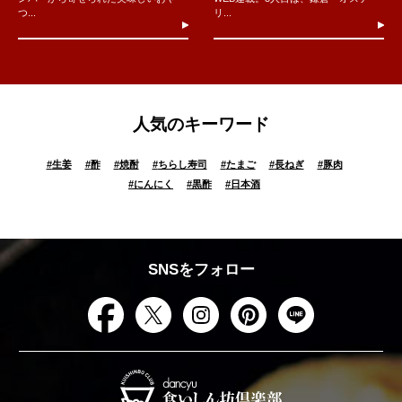
つ...
リ...
人気のキーワード
#
生姜
#
酢
#
焼酎
#
ちらし寿司
#
たまご
#
長ねぎ
#
豚肉
#
にんにく
#
黒酢
#
日本酒
SNSをフォロー