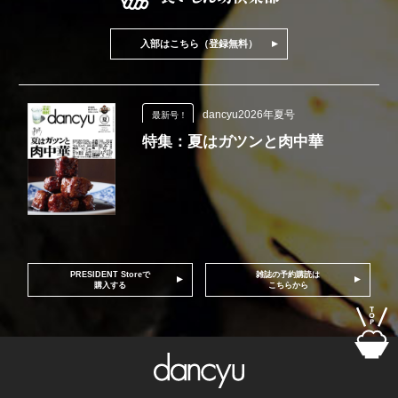
入部はこちら（登録無料）
dancyu2026年夏号
最新号！
特集：夏はガツンと肉中華
PRESIDENT Storeで
雑誌の予約購読は
購入する
こちらから