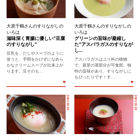
大原千鶴さんのすりながしの
大原千鶴さんのすりながしの
いろは
いろは
滋味深く胃腸に優しい"豆腐
グリーンの旨味が凝縮し
のすりながし"
た"アスパラガスのすりなが
し...
豆乳を、だしやスープのように
使うと、手間をかけずになめら
アスパラガスはユリ科の植物
かなクリームスープが出来上が
で、新芽の茎部分が可食部。独
ります。豆そのも...
特の旨味があり、すりながしに
もぴったりです！す...
2021.01.05
2021.01.03