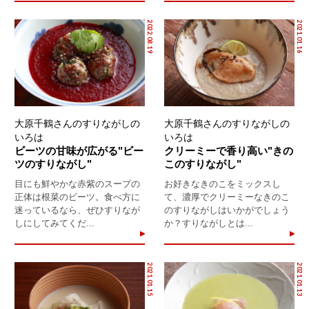
2022.08.19
2021.01.16
大原千鶴さんのすりながしの
大原千鶴さんのすりながしの
いろは
いろは
ビーツの甘味が広がる"ビー
クリーミーで香り高い"きの
ツのすりながし"
このすりながし"
目にも鮮やかな赤紫のスープの
お好きなきのこをミックスし
正体は根菜のビーツ。食べ方に
て、濃厚でクリーミーなきのこ
迷っているなら、ぜひすりなが
のすりながしはいかがでしょう
しにしてみてくだ...
か？すりながしとは...
2021.01.15
2021.01.13