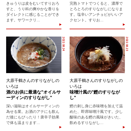
きゅうりは皮をむいてすりおろ
完熟トマトでつくると、濃厚で
すと、うり科の爽やかな香りを
とろとろのすりながしになりま
ダイレクトに感じることができ
す。塩辛いアンチョビがいいア
ます。サワークリ...
クセント。すりお...
2022.08.24
2022.08.23
大原千鶴さんのすりながしの
大原千鶴さんのすりながしの
いろは
いろは
酒のお供に最適な"オイルサ
味噌汁風の"鰹のすりなが
ーディンのすりながし"
し"
深い滋味はオイルサーディンの
鰹の刺し身に赤味噌を加えて温
為せる業。お酒のアテにも飲ん
めた、即席味噌汁風です。少し
だ後にもぴったり！唐辛子効果
酸味のある鰹の風味がきいた、
で体も温まります...
飲めるすりながし...