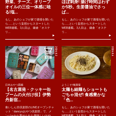
野菜、チーズ、オリーブ
ほぼ刺身! 揚げ時間はわず
オイルの三位一体感に唸
か5秒。生姜醤油でさっ
る!塩...
ぱ...
もし、あのシェフが家で酒場を開いた
もし、あのシェフが家で酒場を開いた
ら......という妄想からスタートした
ら......という妄想からスタートした
WEB連載。3人目は、鎌倉「オステ
WEB連載。3人目は、鎌倉「オステ
リ...
リ...
2026.8.2
2026.8.6
日本おやつ図鑑
ようこそ!俺酒場
【名古屋発・クッキー缶
太麺も細麺もショートも
ブームの火付け役】伊勢
ごちゃ混ぜ! 食感豊かな
丹新宿...
「色...
食いしん坊倶楽部のLINEオープンチャ
もし、あのシェフが家で酒場を開いた
ット「dancyuおやつ倶楽部」で、メ
ら......という妄想からスタートした
ンバーから寄せられた美味しいおや
WEB連載。3人目は、鎌倉「オステ