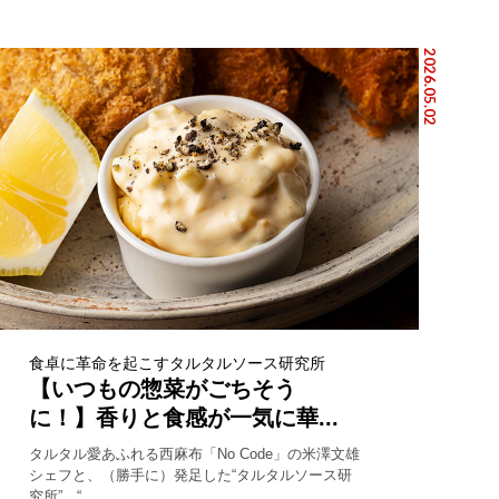
2026.05.02
食卓に革命を起こすタルタルソース研究所
【いつもの惣菜がごちそう
に！】香りと食感が一気に華...
タルタル愛あふれる西麻布「No Code」の米澤文雄
シェフと、（勝手に）発足した“タルタルソース研
究所”。“...