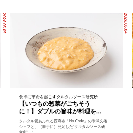
2026.05.05
2026.05.04
食卓に革命を起こすタルタルソース研究所
【いつもの惣菜がごちそう
に！】ダブルの旨味が料理を...
タルタル愛あふれる西麻布「No Code」の米澤文雄
シェフと、（勝手に）発足した“タルタルソース研
究所”。“...