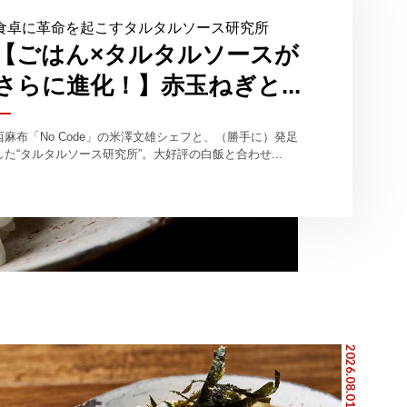
食卓に革命を起こすタルタルソース研究所
【ごはん×タルタルソースが
さらに進化！】赤玉ねぎと...
西麻布「No Code」の米澤文雄シェフと、（勝手に）発足
した“タルタルソース研究所”。大好評の白飯と合わせ...
2026.08.01