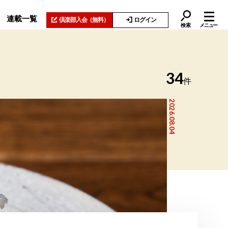
連載一覧
倶楽部入会
（無料）
ログイン
検索
メニュー
34
件
2026.08.04