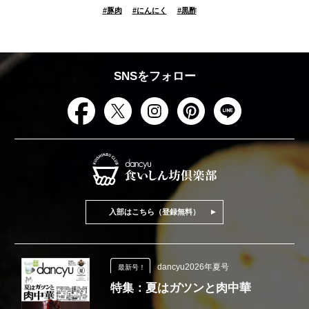
#
豚肉
#
にんにく
#
黒酢
SNSをフォロー
入部はこちら（登録無料）
dancyu2026年夏号
最新号！
特集：夏はガツンと肉中華