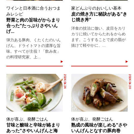
ワインと日本酒に合うおつま
家どんぶりのおいしい基本
皮の焼き方に秘訣がある"き
みレシピ
じ焼き丼"
野菜と肉の旨味がからまり
合った"たっぷりさやいん
洋食の技法に倣い、皮目をカリ
げ...
カリに焼いてからたれをからめ
ます。こうすることで皮の脂が
弾力ある豚肉、くたくたのいん
抜けて軽やかに、...
げん、ドライトマトの濃厚な旨
味。すべてが主役！「飲み友」
の料理研究家、上...
2024.06.24
2024.06.20
体が喜ぶ、発酵ごはん
体が喜ぶ、発酵ごはん
甘味と酸味と辛味が絡まり
熟成の風味が楽しめる"さや
あった"さやいんげんと海
いんげんとなすの豚肉巻