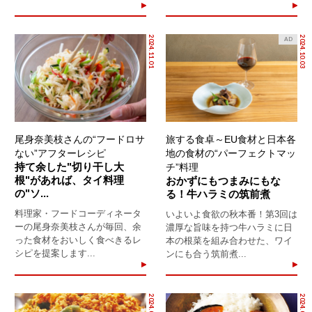
2024.11.01
2024.10.03
AD
尾身奈美枝さんの“フードロサ
旅する食卓～EU食材と日本各
ない”アフターレシピ
地の食材の“パーフェクトマッ
持て余した"切り干し大
チ”料理
根"があれば、タイ料理
おかずにもつまみにもな
の"ソ...
る！牛ハラミの筑前煮
料理家・フードコーディネータ
いよいよ食欲の秋本番！第3回は
ーの尾身奈美枝さんが毎回、余
濃厚な旨味を持つ牛ハラミに日
った食材をおいしく食べきるレ
本の根菜を組み合わせた、ワイ
シピを提案します...
ンにも合う筑前煮...
2024.09.10
2024.08.30