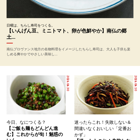
日曜は、ちらし寿司をつくる。
【いんげん豆、ミニトマト、卵が色鮮やか】南仏の郷
土...
南仏プロヴァンス地方の名物料理をイメージしたちらし寿司は、大人も子供も楽
しめる爽やかでやさしい美味し...
2026.06.30
2026.06.10
今日、なにつくる？
迷ったらこれ！失敗しない＆
【ご飯も麺もどんどん進
間違いなくおいしい「定番お
む】これからが旬！魅惑の
かず」