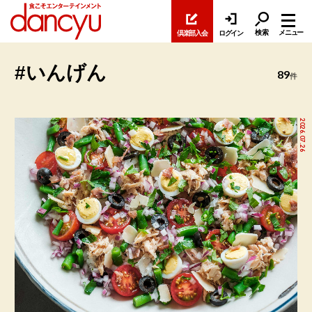
検索
メニュー
倶楽部入会
ログイン
#いんげん
89
件
2026.07.26