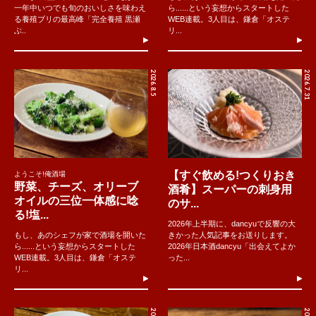
一年中いつでも旬のおいしさを味わえ
ら......という妄想からスタートした
る養殖ブリの最高峰「完全養殖 黒瀬
WEB連載。3人目は、鎌倉「オステ
ぶ..
リ...
2026.8.5
2026.7.31
【すぐ飲める!つくりおき
ようこそ!俺酒場
野菜、チーズ、オリーブ
酒肴】スーパーの刺身用
オイルの三位一体感に唸
のサ...
る!塩...
2026年上半期に、dancyuで反響の大
もし、あのシェフが家で酒場を開いた
きかった人気記事をお送りします。
ら......という妄想からスタートした
2026年日本酒dancyu「出会えてよか
WEB連載。3人目は、鎌倉「オステ
った...
リ...