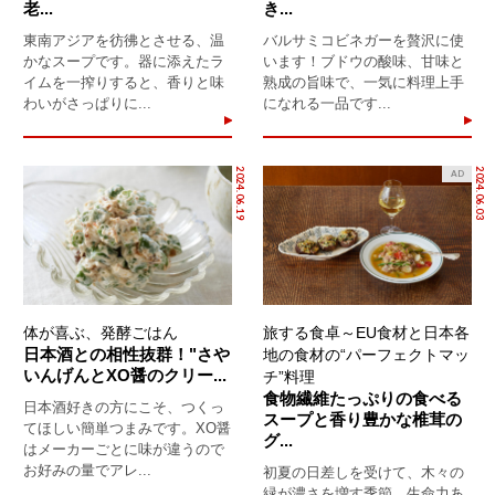
老...
き...
東南アジアを彷彿とさせる、温
バルサミコビネガーを贅沢に使
かなスープです。器に添えたラ
います！ブドウの酸味、甘味と
イムを一搾りすると、香りと味
熟成の旨味で、一気に料理上手
わいがさっぱりに...
になれる一品です...
2024.06.19
2024.06.03
AD
体が喜ぶ、発酵ごはん
旅する食卓～EU食材と日本各
日本酒との相性抜群！"さや
地の食材の“パーフェクトマッ
いんげんとXO醤のクリー...
チ”料理
食物繊維たっぷりの食べる
日本酒好きの方にこそ、つくっ
スープと香り豊かな椎茸の
てほしい簡単つまみです。XO醤
グ...
はメーカーごとに味が違うので
お好みの量でアレ...
初夏の日差しを受けて、木々の
緑が濃さを増す季節。生命力あ