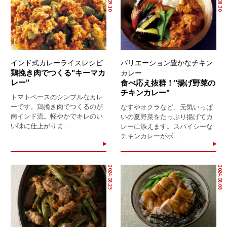
インド式カレーライスレシピ
バリエーション豊かなチキン
鶏挽き肉でつくる"キーマカ
カレー
レー"
食べ応え抜群！"揚げ野菜の
チキンカレー"
トマトベースのシンプルなカレ
ーです。鶏挽き肉でつくるのが
なすやオクラなど、元気いっぱ
南インド流。軽やかでキレのい
いの夏野菜をたっぷり揚げてカ
い味に仕上がりま...
レーに添えます。スパイシーな
チキンカレーがボ...
2024.08.25
2024.08.08