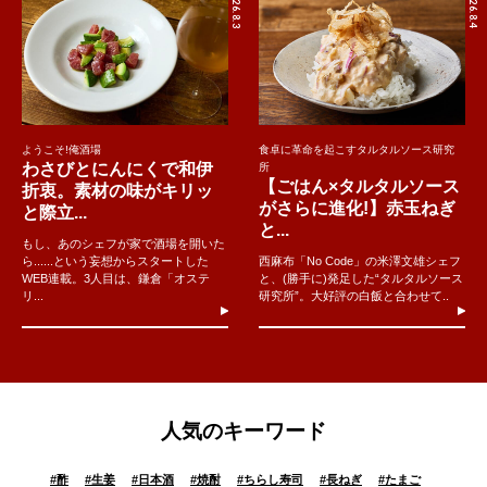
2026.8.3
2026.8.4
ようこそ!俺酒場
食卓に革命を起こすタルタルソース研究
わさびとにんにくで和伊
所
【ごはん×タルタルソース
折衷。素材の味がキリッ
がさらに進化!】赤玉ねぎ
と際立...
と...
もし、あのシェフが家で酒場を開いた
ら......という妄想からスタートした
西麻布「No Code」の米澤文雄シェフ
WEB連載。3人目は、鎌倉「オステ
と、(勝手に)発足した“タルタルソース
リ...
研究所”。大好評の白飯と合わせて..
人気のキーワード
#
酢
#
生姜
#
日本酒
#
焼酎
#
ちらし寿司
#
長ねぎ
#
たまご