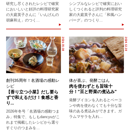
研究し尽くされたレシピで確実
シンプルなレシピで確実におい
においしいと好評の料理研究家
しくつくれると評判の料理研究
の大庭英子さんに「いんげんの
家の大庭英子さんに「和風ハン
胡麻和え」のつく...
バーグ」のつくり...
2026.01.08
2024.12.28
創刊35周年！名酒場の感動レ
体が喜ぶ、発酵ごはん
肉を使わずとも旨味十
シピ
分！"豆と野菜の煮込み"
【香り立つ小菜】だし要ら
ずで和えるだけ！食感と香
発酵ブイヨンを入れるとベーコ
り...
ンや肉を使わなくても十分な旨
味のある煮込みができます。ガ
2026年冬号「名酒場の感動つま
ラムマサラを入れ...
み」特集で、もしもdancyuがこ
れまで掲載したレシピから選り
すぐりのつまみを...