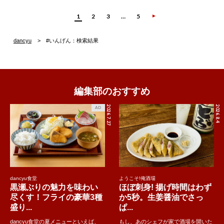
1
2
3
…
5
dancyu
#いんげん：検索結果
編集部のおすすめ
2026.7.27
2026.8.4
AD
dancyu食堂
ようこそ!俺酒場
黒瀬ぶりの魅力を味わい
ほぼ刺身! 揚げ時間はわず
尽くす！フライの豪華3種
か5秒。生姜醤油でさっ
盛り...
ぱ...
dancyu食堂の夏メニューといえば、
もし、あのシェフが家で酒場を開いた