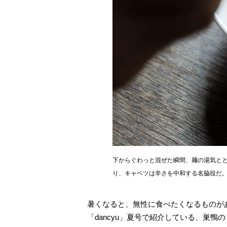
下からぐわっと混ぜた瞬間、麺の湯気と
り、キャベツは辛さを中和する名脇役だ
暑くなると、無性に食べたくなるものが
「dancyu」夏号で紹介している、巣鴨