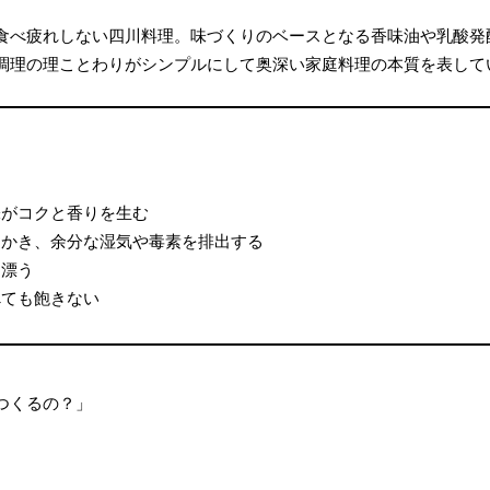
食べ疲れしない四川料理。味づくりのベースとなる香味油や乳酸発
調理の理ことわりがシンプルにして奥深い家庭料理の本質を表して
味がコクと香りを生む
をかき、余分な湿気や毒素を排出する
に漂う
べても飽きない
つくるの？」