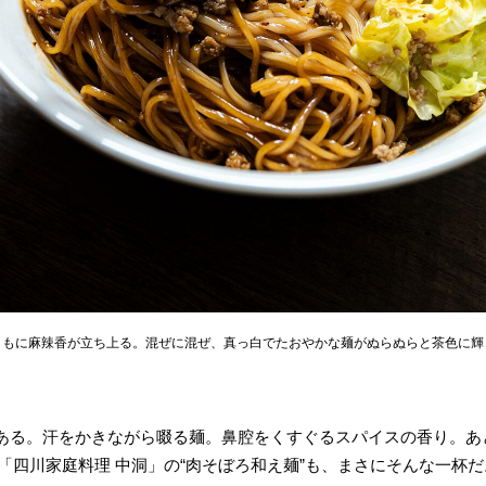
ともに麻辣香が立ち上る。混ぜに混ぜ、真っ白でたおやかな麺がぬらぬらと茶色に輝
。
ある。汗をかきながら啜る麺。鼻腔をくすぐるスパイスの香り。あ
の「四川家庭料理 中洞」の“肉そぼろ和え麺”も、まさにそんな一杯だ