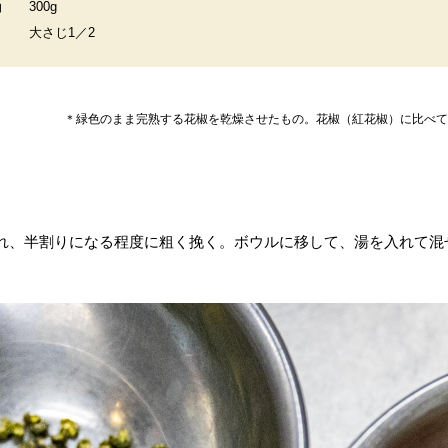
油
300g
大さじ1／2
＊緑色のまま完熟する花椒を乾燥させたもの。花椒（紅花椒）に比べて
れ、半割りになる程度に粗く挽く。ボウルに移して、湯を入れて混