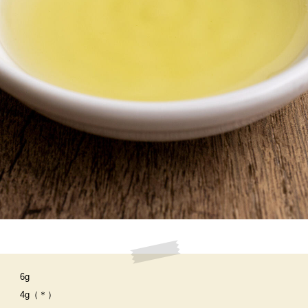
6g
4g（＊）