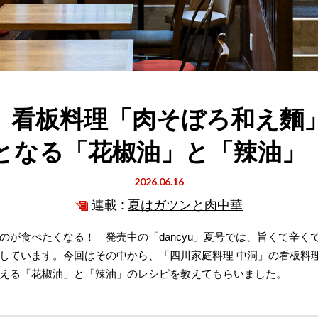
】看板料理「肉そぼろ和え麵
となる「花椒油」と「辣油」
2026.06.16
連載 :
夏はガツンと肉中華
のが食べたくなる！ 発売中の「dancyu」夏号では、旨くて辛く
しています。今回はその中から、「四川家庭料理 中洞」の看板料
える「花椒油」と「辣油」のレシピを教えてもらいました。