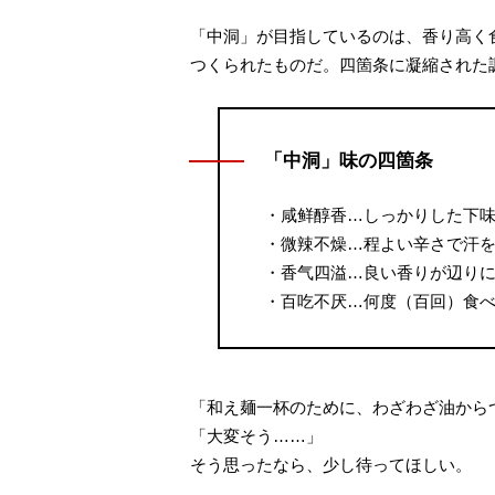
「中洞」が目指しているのは、香り高く
つくられたものだ。四箇条に凝縮された
「中洞」味の四箇条
・咸鲜醇香…しっかりした下
・微辣不燥…程よい辛さで汗
・香气四溢…良い香りが辺り
・百吃不厌…何度（百回）食
「和え麺一杯のために、わざわざ油から
「大変そう……」
そう思ったなら、少し待ってほしい。