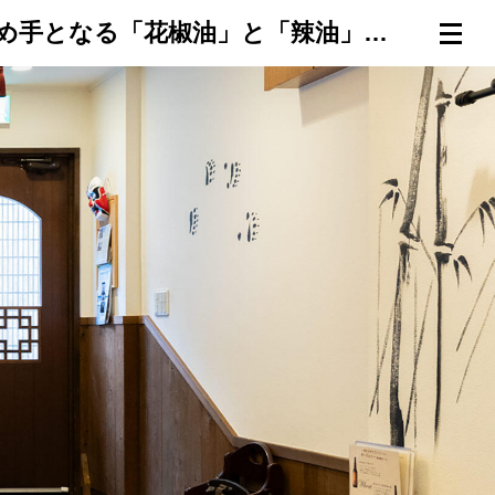
【巣鴨・中洞】看板料理「肉そぼろ和え麵」のつくり方① 味の決め手となる「花椒油」と「辣油」（調味料編）
連載一覧
倶楽部入会
（無料）
ログイン
検索
メニュー