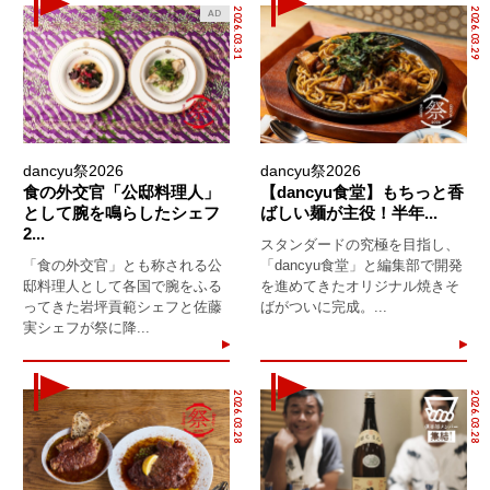
2026.03.31
2026.03.29
AD
dancyu祭2026
dancyu祭2026
食の外交官「公邸料理人」
【dancyu食堂】もちっと香
として腕を鳴らしたシェフ
ばしい麺が主役！半年...
2...
スタンダードの究極を目指し、
「食の外交官」とも称される公
「dancyu食堂」と編集部で開発
邸料理人として各国で腕をふる
を進めてきたオリジナル焼きそ
ってきた岩坪貢範シェフと佐藤
ばがついに完成。...
実シェフが祭に降...
2026.03.28
2026.03.28