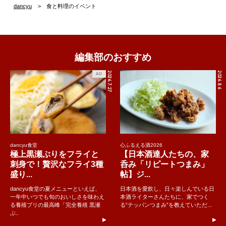
dancyu
食と料理のイベント
編集部のおすすめ
2026.7.27
2026.8.6
AD
dancyu食堂
心ふるえる酒2026
極上黒瀬ぶりをフライと
【日本酒達人たちの、家
刺身で！贅沢なフライ3種
呑み「リピートつまみ」
盛り...
帖】ジ...
dancyu食堂の夏メニューといえば、
日本酒を愛飲し、日々楽しんでいる日
一年中いつでも旬のおいしさを味わえ
本酒ライターさんたちに、家でつく
る養殖ブリの最高峰「完全養殖 黒瀬
る“テッパンつまみ”を教えていただ...
ぶ..