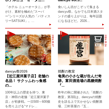
「ホテル ニューオータニ」が手
食いしん坊がこぞって集まる
がけ、素材を極めた“スーパ
dancyu祭。なかでも日本酒スタ
ー”シリーズが人気の「パティス
ンドの盛り上がりは、毎年話題
リーSATSUKI」。...
になるほどだ。2026...
2026.03.27
2026.03.26
dancyu祭2026
焼酎の教室
【近江屋洋菓子店】老舗の
奄美の小さな蔵が生んだ奇
名品！ サクッふわっ食感
跡。富田酒造場の黒糖焼酎
の...
『...
100年以上の歴史を持つ、東
昨年の秋に開催された「焼酎の
京・神田の老舗「近江屋洋菓子
教室」第3回は、dancyuの焼酎
店」が初参戦。一日500～600個
史を語る上で欠かせない焼酎酒
を売り上げる“マドレ...
場、三軒茶屋の『五...