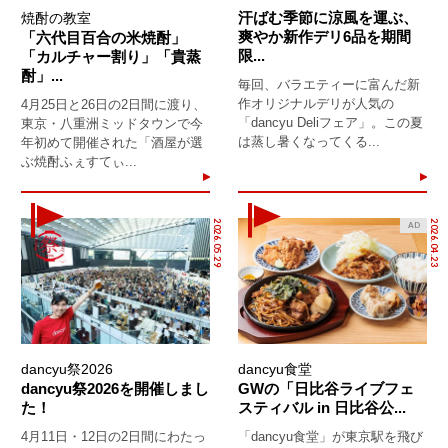
汗ばむ季節に涼風を運ぶ、
焼酎の教室
爽やか新作デリ6品を期間
「六代目百合の米焼酎」
限...
「カルチャー割り」「貴蒸
酎」...
毎回、バラエティーに富んだ新
作オリジナルデリが人気の
4月25日と26日の2日間に渡り、
「dancyu Deliフェア」。この夏
東京・八重洲ミッドタウンで今
は蒸し暑くなってくる...
年初めて開催された「酒屋が選
ぶ焼酎ふぇすてぃ...
2026.05.29
2026.04.23
AD
dancyu祭2026
dancyu食堂
dancyu祭2026を開催しまし
GWの「日比谷ライブフェ
た！
スティバル in 日比谷公...
4月11日・12日の2日間にわたっ
「dancyu食堂」が東京駅を飛び