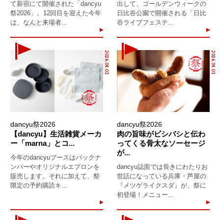
て新宿にて開催された「dancyu
出して、ゴールデンウィークの
祭2026」。12回目を迎えた今年
日比谷公園で開催される「日比
は、なんと来場者...
谷ライブフェステ...
2026.04.03
2026.04.01
dancyu祭2026
dancyu祭2026
【dancyu】生活雑貨メーカ
肉の旨味がビシバシと伝わ
ー「marna」とコ...
ってくる骨太なソーセージ
が...
今年のdancyuブースはバックナ
ンバーやオリジナルエプロンを
dancyu誌面では長きにわたりお
販売します。それに加えて、祭
世話になっている兵庫・芦屋の
限定の予約購読キ...
『メツゲライクスダ』が、祭に
初登場！メニュー...