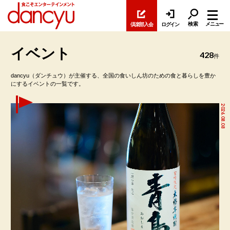
検索
メニュー
倶楽部入会
ログイン
イベント
428
件
dancyu（ダンチュウ）が主催する、全国の食いしん坊のための食と暮らしを豊か
にするイベントの一覧です。
2026.08.08