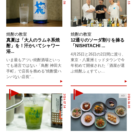
焼酎の教室
焼酎の教室
真夏は「大人のラムネ系焼
12通りのソーダ割りを操る
酎」を！汗かいてシャワー
「NISHITACHI ...
浴...
4月25日と26日の2日間に渡り、
いま最もアツい焼酎酒場といっ
東京・八重洲ミッドタウンで今
ても過言ではない「鳥酎 神田大
年初めて開催された「酒屋が選
手町」で店長を務める“焼酎愛ハ
ぶ焼酎ふぇすてぃ...
ンパない店長”...
2026.07.14
2026.06.05
AD