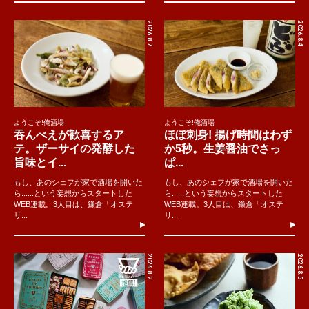
2026.8.7
2026.8.4
ようこそ!俺酒場
ようこそ!俺酒場
吞んべえが歓喜するア
ほぼ刺身! 揚げ時間はわず
テ。ザーサイの発酵した
か5秒。生姜醤油でさっ
旨味とイ...
ぱ...
もし、あのシェフが家で酒場を開いた
もし、あのシェフが家で酒場を開いた
ら......という妄想からスタートした
ら......という妄想からスタートした
WEB連載。3人目は、鎌倉「オステ
WEB連載。3人目は、鎌倉「オステ
リ...
リ...
2026.8.2
2026.8.5