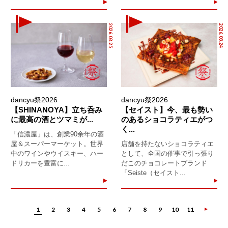
2026.03.25
2026.03.24
dancyu祭2026
dancyu祭2026
【SHINANOYA】立ち呑み
【セイスト】今、最も勢い
に最高の酒とツマミが...
のあるショコラティエがつ
く...
「信濃屋」は、創業90余年の酒
屋＆スーパーマーケット。世界
店舗を持たないショコラティエ
中のワインやウイスキー、ハー
として、全国の催事で引っ張り
ドリカーを豊富に...
だこのチョコレートブランド
「Seiste（セイスト...
1
2
3
4
5
6
7
8
9
10
11