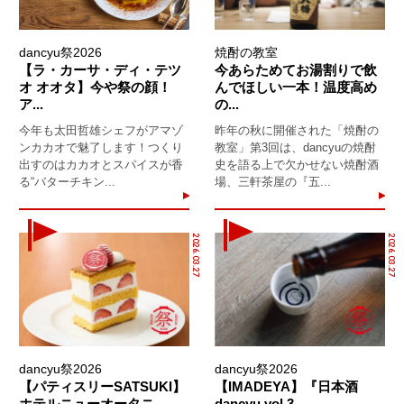
dancyu祭2026
焼酎の教室
【ラ・カーサ・ディ・テツ
今あらためてお湯割りで飲
オ オオタ】今や祭の顔！
んでほしい一本！温度高め
ア...
の...
今年も太田哲雄シェフがアマゾ
昨年の秋に開催された「焼酎の
ンカカオで魅了します！つくり
教室」第3回は、dancyuの焼酎
出すのはカカオとスパイスが香
史を語る上で欠かせない焼酎酒
る“バターチキン...
場、三軒茶屋の『五...
2026.03.27
2026.03.27
dancyu祭2026
dancyu祭2026
【パティスリーSATSUKI】
【IMADEYA】『日本酒
ホテルニューオータニ...
dancyu vol.3...