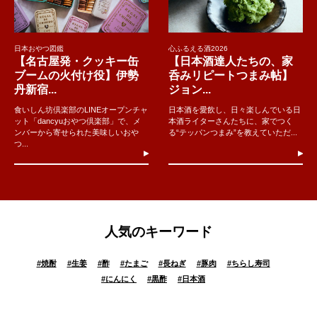
日本おやつ図鑑
心ふるえる酒2026
【名古屋発・クッキー缶
【日本酒達人たちの、家
ブームの火付け役】伊勢
呑みリピートつまみ帖】
丹新宿...
ジョン...
食いしん坊倶楽部のLINEオープンチャ
日本酒を愛飲し、日々楽しんでいる日
ット「dancyuおやつ倶楽部」で、メ
本酒ライターさんたちに、家でつく
ンバーから寄せられた美味しいおや
る“テッパンつまみ”を教えていただ...
つ...
人気のキーワード
#
焼酎
#
生姜
#
酢
#
たまご
#
長ねぎ
#
豚肉
#
ちらし寿司
#
にんにく
#
黒酢
#
日本酒