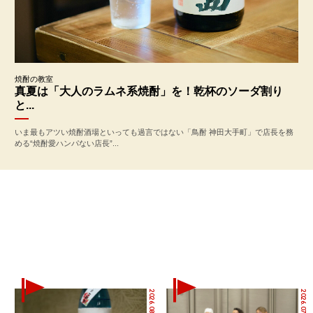
焼酎の教室
真夏は「大人のラムネ系焼酎」を！乾杯のソーダ割り
と...
いま最もアツい焼酎酒場といっても過言ではない「鳥酎 神田大手町」で店長を務
める“焼酎愛ハンパない店長”...
2026.08.06
2026.07.15