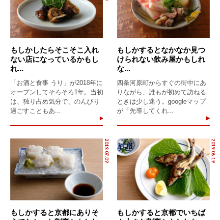
もしかしたらそこそこ入れ
もしかするとなかなか見つ
ない店になっているかもし
けられない飲み屋かもしれ
れ...
な...
「お酒と食事 うり」が2018年に
四条河原町からすぐの街中にあ
オープンしてそろそろ1年。当初
りながら、誰もが初めて訪ねる
は、独り占め気分で、のんびり
ときは少し迷う。googleマップ
過ごすこともあ...
が「先導してくれ...
2019.07.09
2019.06.19
もしかすると京都にありそ
もしかすると京都でいちば