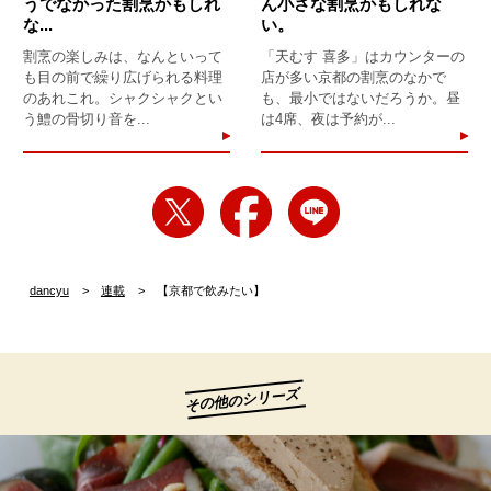
うでなかった割烹かもしれ
ん小さな割烹かもしれな
な...
い。
割烹の楽しみは、なんといって
「天むす 喜多」はカウンターの
も目の前で繰り広げられる料理
店が多い京都の割烹のなかで
のあれこれ。シャクシャクとい
も、最小ではないだろうか。昼
う鱧の骨切り音を...
は4席、夜は予約が...
dancyu
連載
【京都で飲みたい】
その他のシリーズ