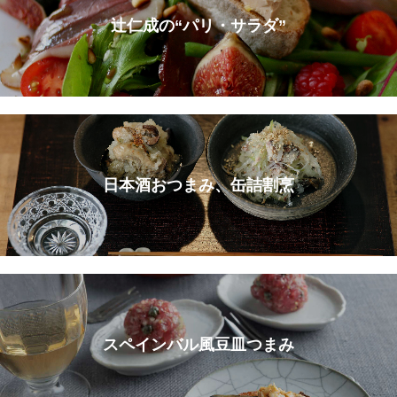
辻仁成の“パリ・サラダ”
日本酒おつまみ、缶詰割烹
スペインバル風豆皿つまみ