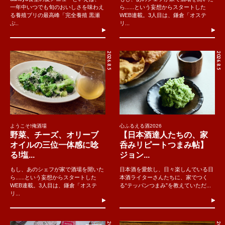
一年中いつでも旬のおいしさを味わえ
ら......という妄想からスタートした
る養殖ブリの最高峰「完全養殖 黒瀬
WEB連載。3人目は、鎌倉「オステ
ぶ..
リ...
2026.8.5
2026.8.5
ようこそ!俺酒場
心ふるえる酒2026
野菜、チーズ、オリーブ
【日本酒達人たちの、家
オイルの三位一体感に唸
呑みリピートつまみ帖】
る!塩...
ジョン...
もし、あのシェフが家で酒場を開いた
日本酒を愛飲し、日々楽しんでいる日
ら......という妄想からスタートした
本酒ライターさんたちに、家でつく
WEB連載。3人目は、鎌倉「オステ
る“テッパンつまみ”を教えていただ...
リ...