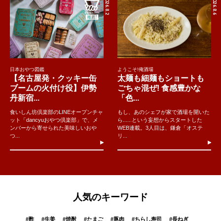
2026.8.2
2026.8.6
日本おやつ図鑑
ようこそ!俺酒場
【名古屋発・クッキー缶
太麺も細麺もショートも
ブームの火付け役】伊勢
ごちゃ混ぜ! 食感豊かな
丹新宿...
「色...
食いしん坊倶楽部のLINEオープンチャ
もし、あのシェフが家で酒場を開いた
ット「dancyuおやつ倶楽部」で、メ
ら......という妄想からスタートした
ンバーから寄せられた美味しいおや
WEB連載。3人目は、鎌倉「オステ
つ...
リ...
人気のキーワード
#
酢
#
生姜
#
焼酎
#
たまご
#
豚肉
#
ちらし寿司
#
長ねぎ