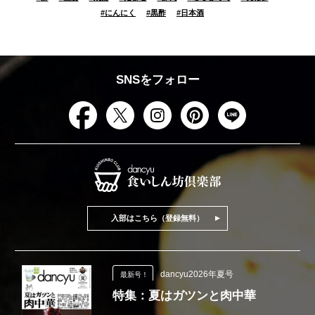
#
にんにく
#
黒酢
#
日本酒
SNSをフォロー
入部はこちら（登録無料）
dancyu2026年夏号
最新号！
特集：夏はガツンと肉中華