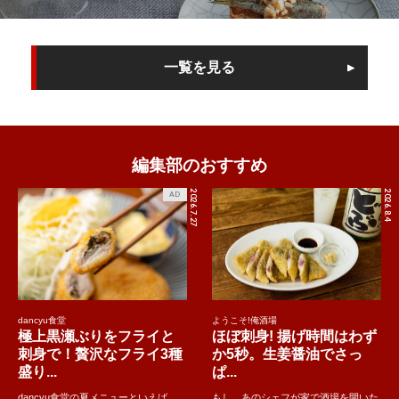
一覧を見る
編集部のおすすめ
2026.7.27
2026.8.4
AD
dancyu食堂
ようこそ!俺酒場
極上黒瀬ぶりをフライと
ほぼ刺身! 揚げ時間はわず
刺身で！贅沢なフライ3種
か5秒。生姜醤油でさっ
盛り...
ぱ...
dancyu食堂の夏メニューといえば、
もし、あのシェフが家で酒場を開いた