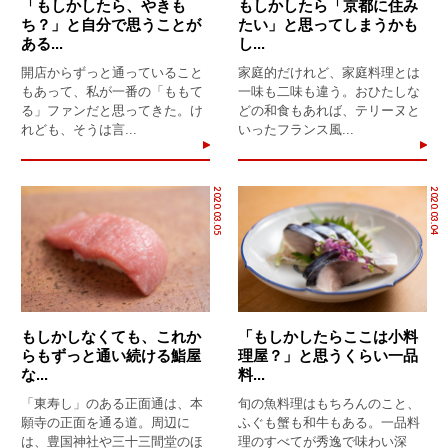
「もしかしたら、やきも
もしかしたら「京都に住み
ち？」と自分で思うことが
たい」と思ってしまうかも
ある...
し...
開店からずっと通っていること
家庭的だけれど、家庭料理とは
もあって、私が一番の「ももて
一味も二味も違う。おひたしな
る」ファンだと思ってきた。け
どの和食もあれば、テリーヌと
れども、そうは言...
いったフランス風...
2020.03.05
2020.03.04
もしかしなくても、これか
「もしかしたらここは小料
らもずっと通い続ける鮨屋
理屋？」と思うくらい一品
な...
料...
「東寿し」のある正面通は、本
旬の魚料理はもちろんのこと、
願寺の正面を通る道。周辺に
ふぐも蟹も和牛もある。一品料
は、豊国神社や三十三間堂のほ
理のすべてが秀逸で味わい深