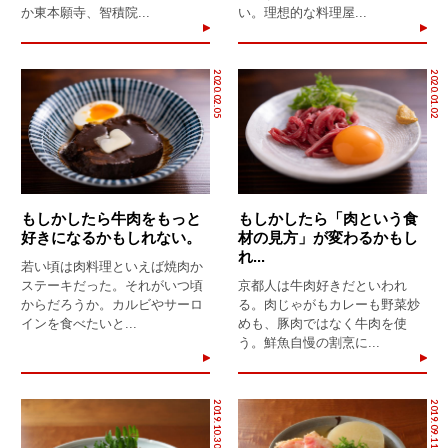
か東本願寺、智積院...
い。理想的な料理屋...
2020.02.05
2020.01.02
もしかしたら牛肉をもっと
もしかしたら「肉という食
好きになるかもしれない。
材の見方」が変わるかもし
れ...
若い頃は肉料理といえば焼肉か
ステーキだった。それがいつ頃
京都人は牛肉好きだといわれ
からだろうか。カルビやサーロ
る。肉じゃがもカレーも野菜炒
インを食べたいと...
めも、豚肉ではなく牛肉を使
う。鮮魚自慢の割烹に...
2019.10.30
2019.09.11